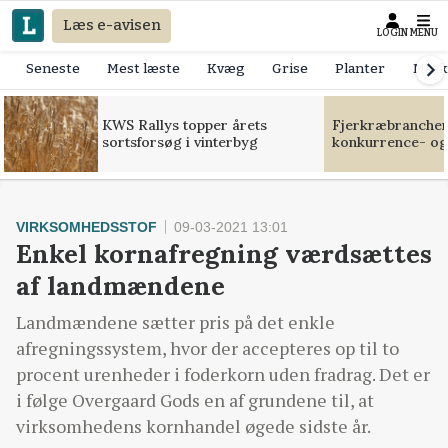
Læs e-avisen
LOGIN
MENU
Seneste
Mest læste
Kvæg
Grise
Planter
Mask
KWS Rallys topper årets
Fjerkræbranchen:
sortsforsøg i vinterbyg
konkurrence- og
VIRKSOMHEDSSTOF
09-03-2021 13:01
Enkel kornafregning værdsættes
af landmændene
Landmændene sætter pris på det enkle
afregningssystem, hvor der accepteres op til to
procent urenheder i foderkorn uden fradrag. Det er
i følge Overgaard Gods en af grundene til, at
virksomhedens kornhandel øgede sidste år.