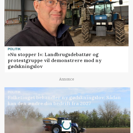
POLITIK
»Nu stopper I«: Landbrugsdebattør og
protestgruppe vil demonstrere mod ny
gødskningslov
Annonce
POLITIK
Folketinget behandler ny gødskningslov: Sådan
kan den ændre din bedrift fra 2027
Loading...
Annonce