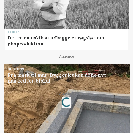
LEDER
Det er en uskik at udlægge et røgslør om
økoproduktion
Annonce
BUSINESS
Fra mark til mur: Byggeriet kan åbne nyt
marked for biokul
Annonce
Loading...
Jobs