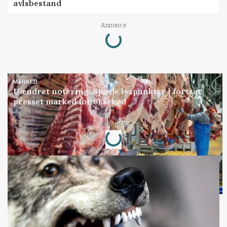
avlsbestand
Loading...
Annonce
MARKED
Uændret notering: Spæde lyspunkter i fortsat
presset marked for oksekød
Loading...
Annonce