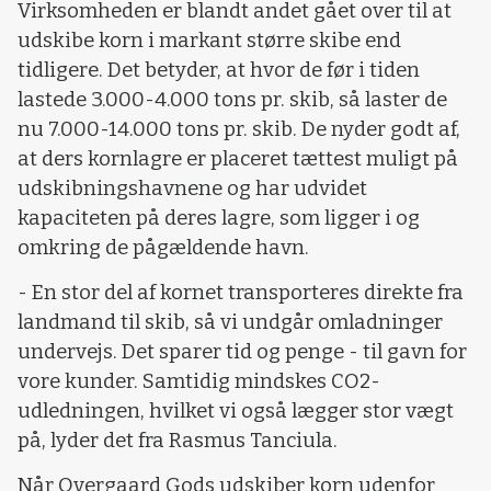
Virksomheden er blandt andet gået over til at
udskibe korn i markant større skibe end
tidligere. Det betyder, at hvor de før i tiden
lastede 3.000-4.000 tons pr. skib, så laster de
nu 7.000-14.000 tons pr. skib. De nyder godt af,
at ders kornlagre er placeret tættest muligt på
udskibningshavnene og har udvidet
kapaciteten på deres lagre, som ligger i og
omkring de pågældende havn.
- En stor del af kornet transporteres direkte fra
landmand til skib, så vi undgår omladninger
undervejs. Det sparer tid og penge - til gavn for
vore kunder. Samtidig mindskes CO2-
udledningen, hvilket vi også lægger stor vægt
på, lyder det fra Rasmus Tanciula.
Når Overgaard Gods udskiber korn udenfor