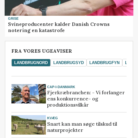
GRISE
Svineproducenter kalder Danish Crowns
notering en katastrofe
FRA VORES UGEAVISER
LANDBRUGNORD
LANDBRUGSYD
LANDBRUGFYN
LAND
CAP-I-DANMARK
Fjerkræbranchen: - Vi forlanger
ens konkurrence- og
produktionsvilkår
KVÆG
Snart kan man søge tilskud til
naturprojekter