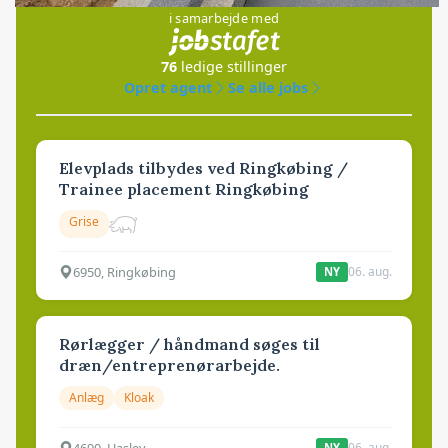
i samarbejde med
76
ledige stillinger
Opret agent
Se alle jobs
Elevplads tilbydes ved Ringkøbing /
Trainee placement Ringkøbing
Grise
6950, Ringkøbing
06. aug.
NY
Rørlægger / håndmand søges til
dræn/entreprenørarbejde.
Anlæg
Kloak
4690, Haslev
06. aug.
NY