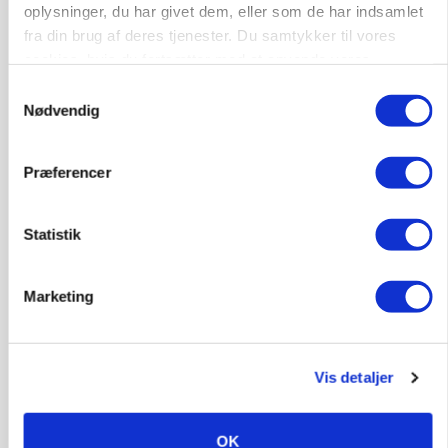
Prisgab på 20 kroner pr. kg vokser: Polsk kylling
oplysninger, du har givet dem, eller som de har indsamlet
presser markedet
fra din brug af deres tjenester. Du samtykker til vores
cookies, hvis du fortsætter med at anvende vores
hjemmeside.
Samtykkevalg
Nødvendig
Præferencer
Statistik
Marketing
GRISE
Rådgiver om DB-Tjek: Små justeringer kan give
store besparelser
Loading...
Vis detaljer
Annonce
OK