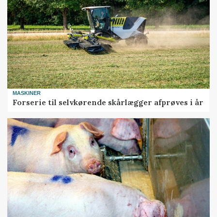
MASKINER
Forserie til selvkørende skårlægger afprøves i år