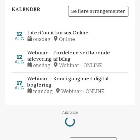
KALENDER
Se flere arrangementer
InterCount kursus Online
12
AUG
onsdag
Online
Webinar – Fordelene ved løbende
12
aflevering af bilag
AUG
onsdag
Webinar - ONLINE
Webinar – Kom i gang med digital
17
bogføring
AUG
mandag
Webinar - ONLINE
Loading...
Annonce