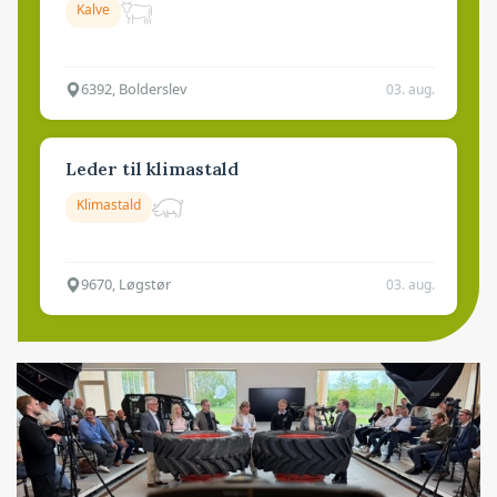
Kalve
6392, Bolderslev
03. aug.
Leder til klimastald
Klimastald
9670, Løgstør
03. aug.