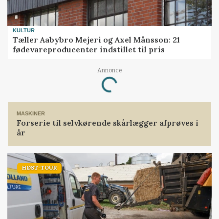
KULTUR
Tæller Aabybro Mejeri og Axel Månsson: 21
fødevareproducenter indstillet til pris
Annonce
Loading...
MASKINER
Forserie til selvkørende skårlægger afprøves i
år
HØST-TOUR