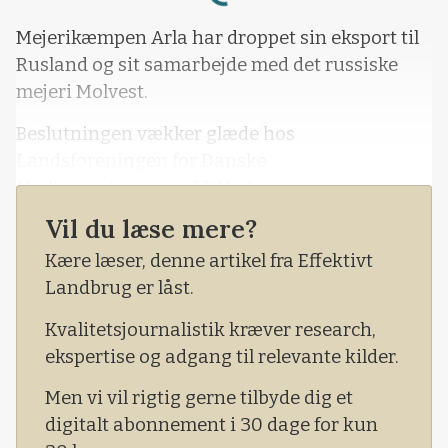
Mejerikæmpen Arla har droppet sin eksport til
Rusland og sit samarbejde med det russiske
mejeri Molvest.
Beslutningen vækker glæde hos
Landsforeningen for Danske
Mælkeproducenter (LDM). I sidste uge
opfordrede foreningen formand Kjartan
Vil du læse mere?
Poulsen netop Arla til at stoppe al samhandel
Kære læser, denne artikel fra Effektivt
med det østlige land, ovenpå dennes invasion
Landbrug er låst.
af Ukraine.
Kvalitetsjournalistik kræver research,
ekspertise og adgang til relevante kilder.
Men vi vil rigtig gerne tilbyde dig et
digitalt abonnement i 30 dage for kun