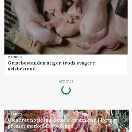
MARKED
Grisebestanden stiger trods svagere
avlsbestand
Loading...
Annonce
MARKED
Uændret notering: Spæde lyspunkter i fortsat
presset marked for oksekød