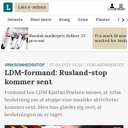
Læs e-avisen
LOGIN
MENU
Seneste
Mest læste
Kvæg
Grise
Planter
Mask
Russisk mælkepris dykker 23
Fra mark til mur
procent
marked for bioku
VIRKSOMHEDSSTOF
07-03-2022 15:34
FOR ABONNENTER
LDM-formand: Rusland-stop
kommer sent
Formand hos LDM Kjartan Poulsen mener, at Arlas
beslutning om at stoppe sine russiske aktiviteter
kommer sent. Men han glæder sig over, at
beslutningen nu er taget.