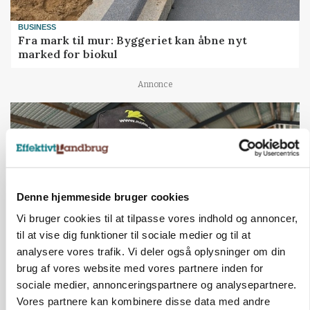
BUSINESS
Fra mark til mur: Byggeriet kan åbne nyt
marked for biokul
Annonce
Denne hjemmeside bruger cookies
Vi bruger cookies til at tilpasse vores indhold og annoncer,
til at vise dig funktioner til sociale medier og til at
analysere vores trafik. Vi deler også oplysninger om din
brug af vores website med vores partnere inden for
POLITIK
»Nu stopper I«: Landbrugsdebattør og
sociale medier, annonceringspartnere og analysepartnere.
protestgruppe vil demonstrere mod ny
Vores partnere kan kombinere disse data med andre