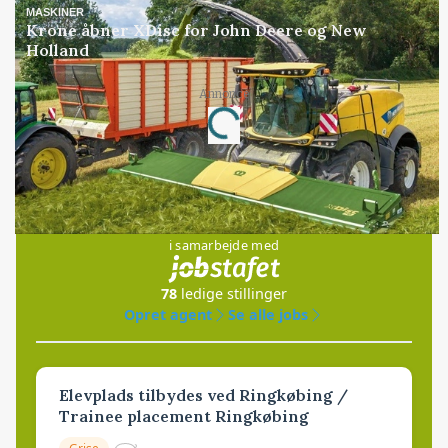
MASKINER
Krone åbner XDisc for John Deere og New
Holland
Annonce
Loading...
Jobs
i samarbejde med
78
ledige stillinger
Opret agent
Se alle jobs
Elevplads tilbydes ved Ringkøbing /
Trainee placement Ringkøbing