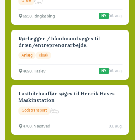
Grise
6950, Ringkøbing
06. aug.
NY
Rørlægger / håndmand søges til
dræn/entreprenørarbejde.
Anlæg
Kloak
4690, Haslev
06. aug.
NY
Lastbilchauffør søges til Henrik Haves
Maskinstation
Godstransport
4700, Næstved
03. aug.