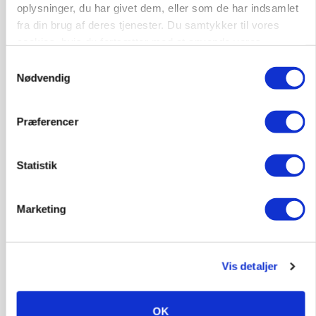
gødskningslov
oplysninger, du har givet dem, eller som de har indsamlet
fra din brug af deres tjenester. Du samtykker til vores
Annonce
cookies, hvis du fortsætter med at anvende vores
hjemmeside.
Samtykkevalg
POLITIK
Folketinget behandler ny gødskningslov: Sådan
Nødvendig
kan den ændre din bedrift fra 2027
Loading...
Præferencer
Annonce
Statistik
Marketing
Vis detaljer
OK