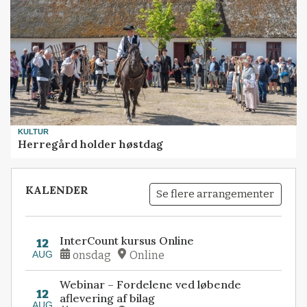
KULTUR
Herregård holder høstdag
KALENDER
Se flere arrangementer
InterCount kursus Online
12
AUG
onsdag
Online
Webinar – Fordelene ved løbende
12
aflevering af bilag
AUG