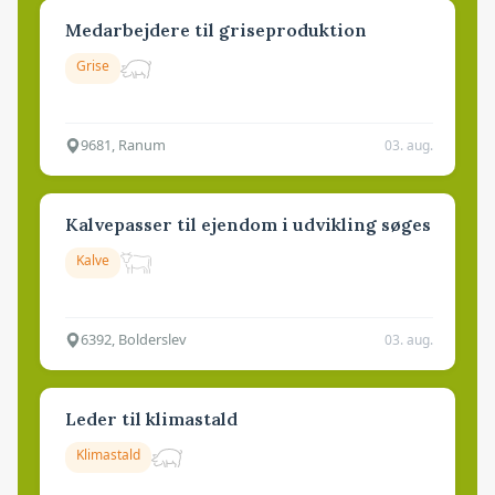
Medarbejdere til griseproduktion
Grise
9681, Ranum
03. aug.
Kalvepasser til ejendom i udvikling søges
Kalve
6392, Bolderslev
03. aug.
Leder til klimastald
Klimastald