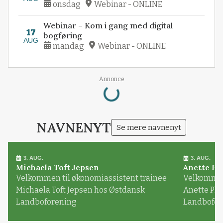
onsdag
Webinar - ONLINE
Webinar – Kom i gang med digital
17
bogføring
AUG
mandag
Webinar - ONLINE
Loading...
Annonce
NAVNENYT
Se mere navnenyt
3. AUG.
3. AUG.
Michaela Toft Jepsen
Anette Pl
Velkommen til økonomiassistent trainee
Velkommen 
Michaela Toft Jepsen hos Østdansk
Anette Pl
Landboforening
Landbofor