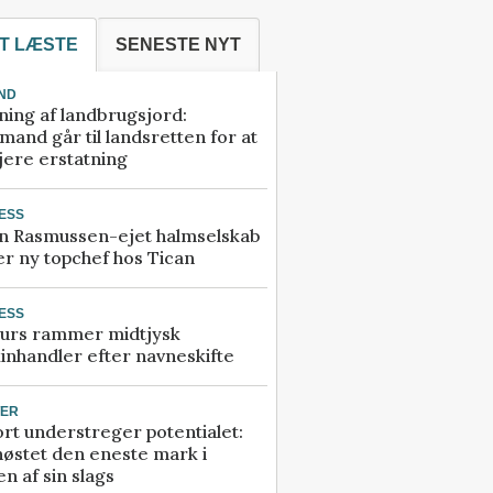
T LÆSTE
SENESTE NYT
ND
ning af landbrugsjord:
and går til landsretten for at
jere erstatning
ESS
n Rasmussen-ejet halmselskab
r ny topchef hos Tican
ESS
urs rammer midtjysk
inhandler efter navneskifte
TER
rt understreger potentialet:
høstet den eneste mark i
n af sin slags