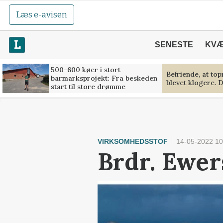
Læs e-avisen
SENESTE
KV
500-600 køer i stort
Befriende, at to
barmarksprojekt: Fra beskeden
blevet klogere. D
start til store drømme
VIRKSOMHEDSSTOF
14-05-2022 10
Brdr. Ewer