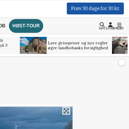
Prøv 30 dage for 30 kr.
OB
HØST-TOUR
SØG
LOGIN
MENU
åb
Lave grisepriser og nye regler
på 3
øger landbobanks forsigtighed