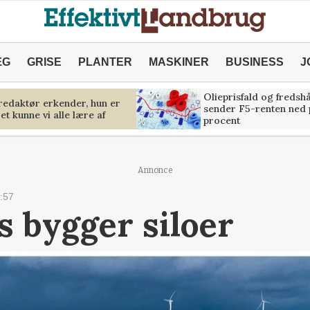
ÆG
GRISE
PLANTER
MASKINER
BUSINESS
J
Olieprisfald og fredsh
predaktør erkender, hun er
sender F5-renten ned 
et kunne vi alle lære af
procent
Annonce
:57
s bygger siloer