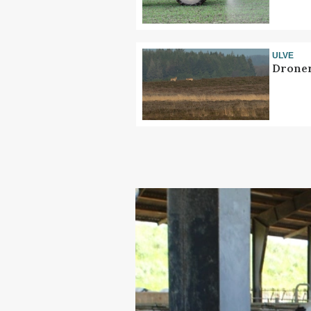
ULVE
Droner