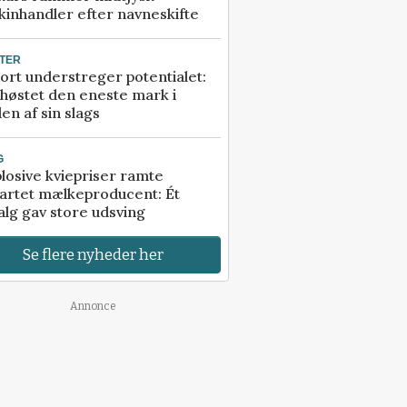
inhandler efter navneskifte
TER
ort understreger potentialet:
høstet den eneste mark i
en af sin slags
G
losive kviepriser ramte
artet mælkeproducent: Ét
alg gav store udsving
Se flere nyheder her
Annonce