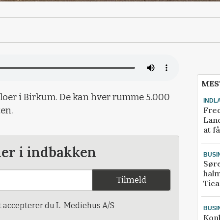
MES
siloer i Birkum. De kan hver rumme 5.000
INDL
Fred
ten.
Land
at f
der i indbakken
BUSI
Sør
halm
Tilmeld
Tic
t accepterer du L-Mediehus A/S
BUSI
Kon