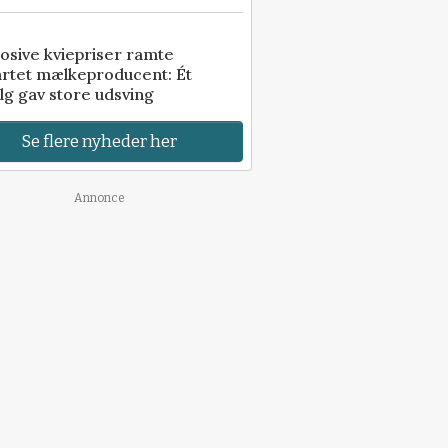
osive kviepriser ramte
artet mælkeproducent: Ét
lg gav store udsving
Se flere nyheder her
Annonce