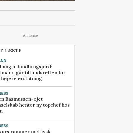
Annonce
T LÆSTE
AND
ning af landbrugsjord:
mand går til landsretten for
å højere erstatning
NESS
en Rasmussen-ejet
selskab henter ny topchef hos
an
NESS
kurs rammer midtjysk