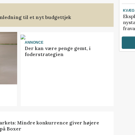
KVÆG
Ekspl
ledning til et nyt budgettjek
nyst
frava
ANNONCE
Der kan være penge gemt, i
foderstrategien
rkets: Mindre konkurrence giver højere
 på Boxer