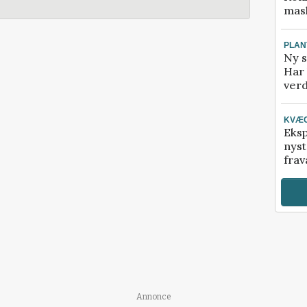
mask
PLAN
Ny s
Har 
verd
KVÆ
Eksp
nyst
frav
Annonce