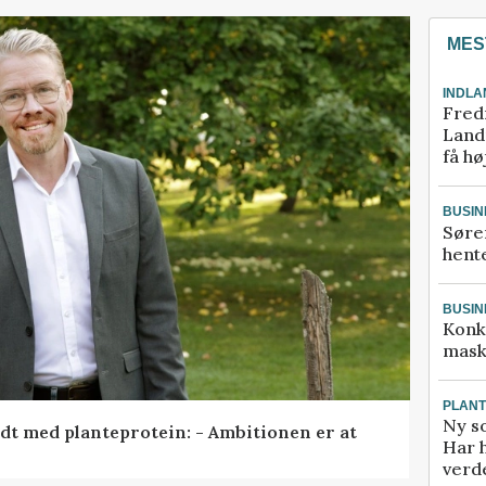
MES
INDLA
Fred
Landm
få hø
BUSIN
Søre
hente
BUSIN
Konk
mask
PLAN
Ny so
idt med planteprotein: - Ambitionen er at
Har 
verde