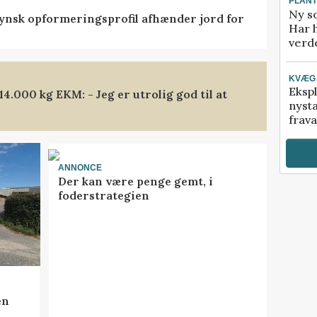
PLAN
Ny so
tfynsk opformeringsprofil afhænder jord for
Har 
verde
KVÆG
Ekspl
.000 kg EKM: - Jeg er utrolig god til at
nyst
frava
ANNONCE
Der kan være penge gemt, i
foderstrategien
en