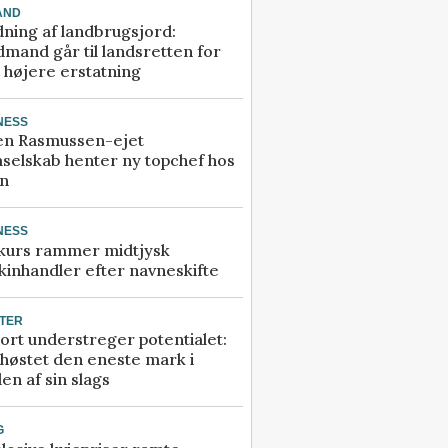
AND
ning af landbrugsjord:
mand går til landsretten for
å højere erstatning
NESS
en Rasmussen-ejet
selskab henter ny topchef hos
an
NESS
kurs rammer midtjysk
inhandler efter navneskifte
TER
ort understreger potentialet:
høstet den eneste mark i
en af sin slags
G