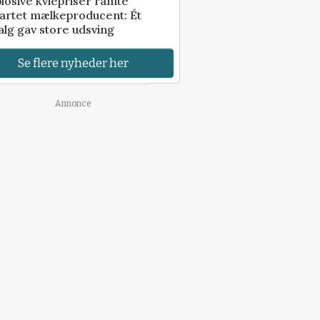
losive kviepriser ramte
artet mælkeproducent: Ét
alg gav store udsving
Se flere nyheder her
Annonce