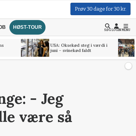
Prøv 30 dage for 30 kr.
OB
HØST-TOUR
SØG
LOGIN
MENU
ns
USA: Oksekød steg i værdi i
juni – svinekød faldt
nge: - Jeg
lle være så