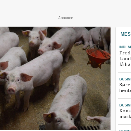
Annonce
MES
INDLA
Fred
Landm
få hø
BUSIN
Søre
hente
BUSIN
Konk
mask