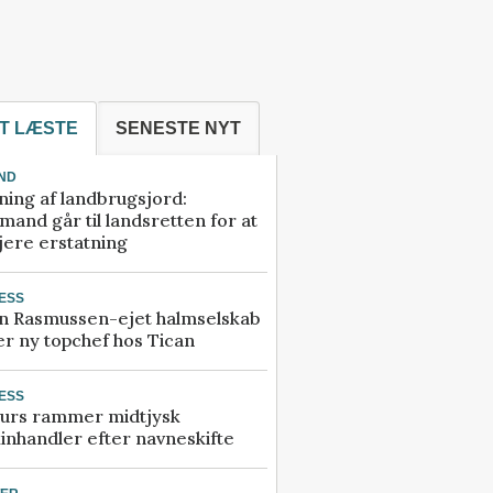
T LÆSTE
SENESTE NYT
ND
ning af landbrugsjord:
and går til landsretten for at
jere erstatning
ESS
n Rasmussen-ejet halmselskab
r ny topchef hos Tican
ESS
urs rammer midtjysk
inhandler efter navneskifte