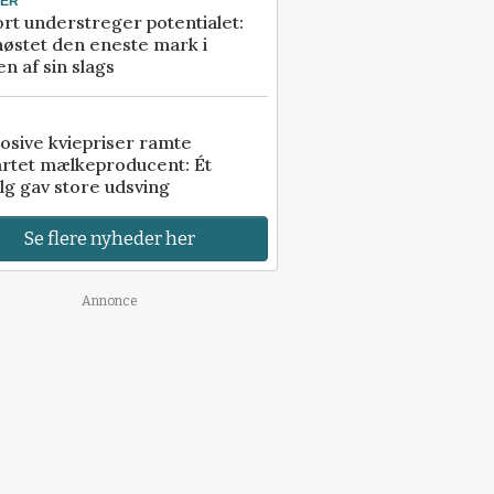
TER
rt understreger potentialet:
høstet den eneste mark i
n af sin slags
osive kviepriser ramte
artet mælkeproducent: Ét
lg gav store udsving
Se flere nyheder her
Annonce