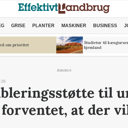
ÆG
GRISE
PLANTER
MASKINER
BUSINESS
J
Studietur til kængurue
ed om prioritet
hjemland
Annonce
:26
bleringsstøtte til u
forventet, at der vi