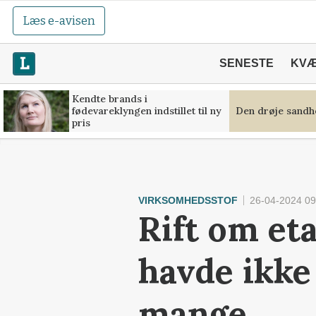
Læs e-avisen
SENESTE
KV
Kendte brands i
fødevareklyngen indstillet til ny
Den drøje sandh
pris
VIRKSOMHEDSSTOF
26-04-2024 09
Rift om eta
havde ikke 
mange