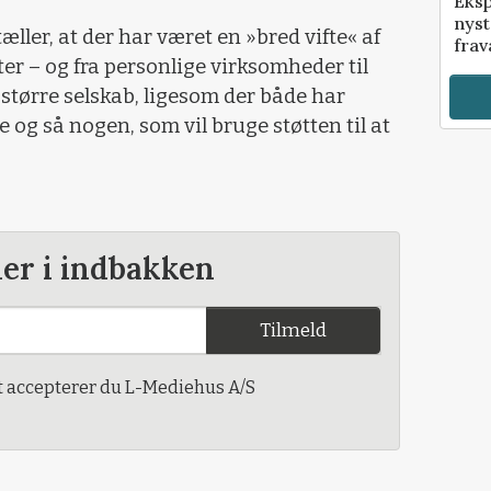
Eksp
nyst
ler, at der har været en »bred vifte« af
frav
r – og fra personlige virksomheder til
 større selskab, ligesom der både har
og så nogen, som vil bruge støtten til at
der i indbakken
Tilmeld
t accepterer du L-Mediehus A/S