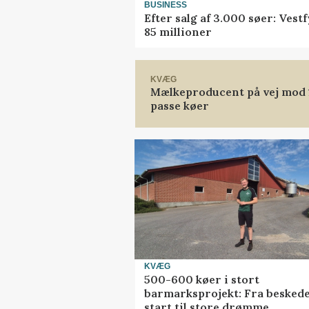
BUSINESS
Efter salg af 3.000 søer: Ves
85 millioner
KVÆG
Mælkeproducent på vej mod 14
passe køer
KVÆG
500-600 køer i stort
barmarksprojekt: Fra besked
start til store drømme