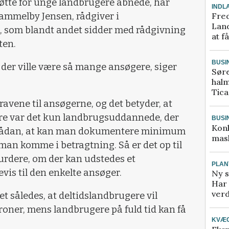
støtte for unge landbrugere åbnede, har
INDL
Fred
ammelby Jensen, rådgiver i
Land
 som blandt andet sidder med rådgivning
at f
ten.
BUSI
t der ville være så mange ansøgere, siger
Sør
halm
Tic
kravene til ansøgerne, og det betyder, at
ere var det kun landbrugsuddannede, der
BUSI
Kon
t sådan, at kan man dokumentere minimum
mask
 man komme i betragtning. Så er det op til
urdere, om der kan udstedes et
PLAN
is til den enkelte ansøger.
Ny s
Har 
verd
et således, at deltidslandbrugere vil
roner, mens landbrugere på fuld tid kan få
KVÆ