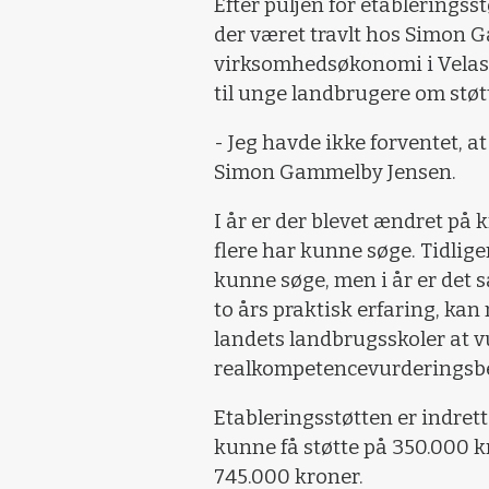
Efter puljen for etablerings
der været travlt hos Simon G
virksomhedsøkonomi i Velas,
til unge landbrugere om støt
- Jeg havde ikke forventet, a
Simon Gammelby Jensen.
I år er der blevet ændret på 
flere har kunne søge. Tidlig
kunne søge, men i år er de
to års praktisk erfaring, kan
landets landbrugsskoler at v
realkompetencevurderingsbev
Etableringsstøtten er indrett
kunne få støtte på 350.000 k
745.000 kroner.