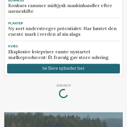
BUSINESS
Konkurs rammer midtjysk maskinhandler efter
navneskifte
PLANTER
Ny sort understreger potentialet: Har høstet den
eneste mark i verden af sin slags
KVÆG
Eksplosive kviepriser ramte nystartet
mælkeproducent: Ét fravalg gav store udsving
Se flere nyheder her
Annonce
Loading...