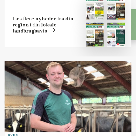
Læs flere
nyheder fra din
region
i din
lokale
landbrugsavis
KVÆG