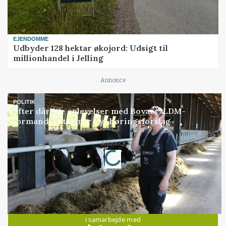
EJENDOMME
Udbyder 128 hektar økojord: Udsigt til
millionhandel i Jelling
Annonce
POLITIK
Efter dårlige oplevelser med Bovaer: LDM-
formand kritiserer nyt høringsforslag
Annonce
Loading...
Jobs
i samarbejde med