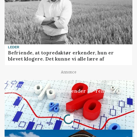
LEDER
Befriende, at topredaktør erkender, hun er
blevet klogere. Det kunne vi alle lære af
Annonce
MARKED
Olieprisfald og fredshåb sender F5-renten ned
på 3 procent
Annonce
Loading...