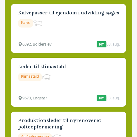
Kalvepasser til ejendom i udvikling søges
Kalve
6392, Bolderslev
03. aug.
NY
Leder til klimastald
Klimastald
9670, Løgstør
03. aug.
NY
Produktionsleder til nyrenoveret
polteopformering
Avl/opformering