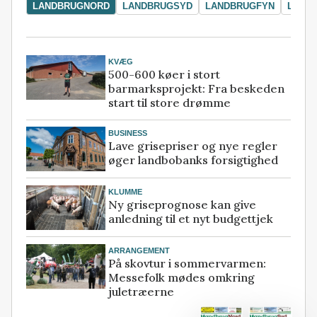
LANDBRUGNORD
LANDBRUGSYD
LANDBRUGFYN
LAND
KVÆG
500-600 køer i stort
barmarksprojekt: Fra beskeden
start til store drømme
BUSINESS
Lave grisepriser og nye regler
øger landbobanks forsigtighed
KLUMME
Ny griseprognose kan give
anledning til et nyt budgettjek
ARRANGEMENT
På skovtur i sommervarmen:
Messefolk mødes omkring
juletræerne