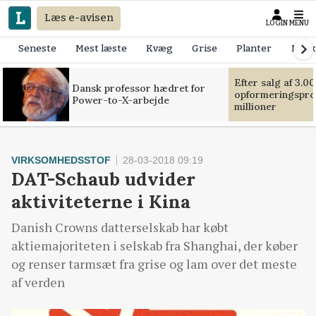
Læs e-avisen
LOGIN
MENU
Seneste
Mest læste
Kvæg
Grise
Planter
Mask
Efter salg af 3.0
Dansk professor hædret for
opformeringsprof
Power-to-X-arbejde
millioner
VIRKSOMHEDSSTOF
28-03-2018 09:19
DAT-Schaub udvider
aktiviteterne i Kina
Danish Crowns datterselskab har købt
aktiemajoriteten i selskab fra Shanghai, der køber
og renser tarmsæt fra grise og lam over det meste
af verden