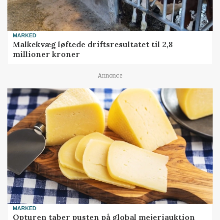
MARKED
Malkekvæg løftede driftsresultatet til 2,8
millioner kroner
Annonce
MARKED
Opturen taber pusten på global mejeriauktion