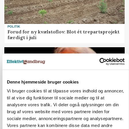
POLITIK
Forud for ny kvælstoflov: Blot ét trepartsprojekt
færdigt i juli
Denne hjemmeside bruger cookies
Vi bruger cookies til at tilpasse vores indhold og annoncer,
til at vise dig funktioner til sociale medier og til at
analysere vores trafik. Vi deler også oplysninger om din
brug af vores website med vores partnere inden for
NAVNESTOF
sociale medier, annonceringspartnere og analysepartnere.
Dansk professor hædret for Power-to-X-arbejde
Vores partnere kan kombinere disse data med andre