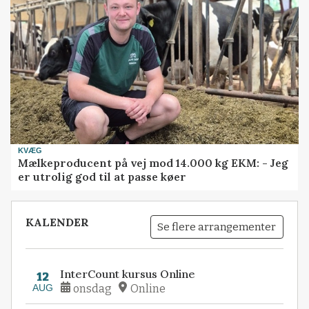
KVÆG
Mælkeproducent på vej mod 14.000 kg EKM: - Jeg
er utrolig god til at passe køer
KALENDER
Se flere arrangementer
InterCount kursus Online
12
AUG
onsdag
Online