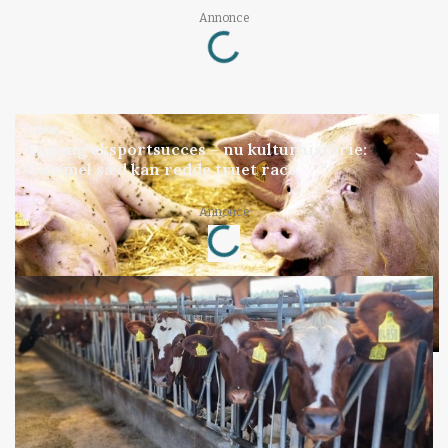
Annonce
Loading...
GRISE
Engang eksportsucces – nu kulturhistorie:
Gammel sæd kan redde truet race
Annonce
Loading...