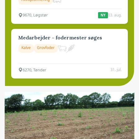
9670, Løgstør
03. aug.
NY
Medarbejder - fodermester søges
Kalve
Grovfoder
6270, Tønder
31. jul.