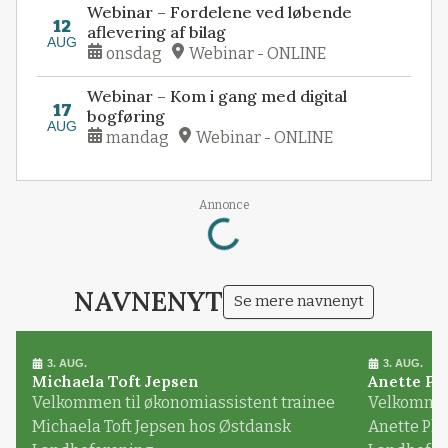
Webinar – Fordelene ved løbende
12
aflevering af bilag
AUG
onsdag
Webinar - ONLINE
Webinar – Kom i gang med digital
17
bogføring
AUG
mandag
Webinar - ONLINE
Annonce
Loading...
NAVNENYT
Se mere navnenyt
3. AUG.
3. AUG.
Michaela Toft Jepsen
Anette Pl
Velkommen til økonomiassistent trainee
Velkommen 
Michaela Toft Jepsen hos Østdansk
Anette Pl