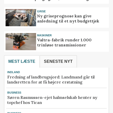
GRISE
Ny griseprognose kan give
anledning til et nyt budgettjek
MASKINER
Valtra-fabrik runder 1.000
trinløse transmissioner
MEST LÆSTE
SENESTE NYT
INDLAND
Fredning af landbrugsjord: Landmand går til
landsretten for at få højere erstatning
BUSINESS
Søren Rasmussen-ejet halmselskab henter ny
topchef hos Tican