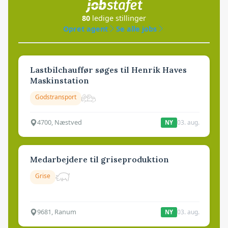
80
ledige stillinger
Opret agent
Se alle jobs
Lastbilchauffør søges til Henrik Haves
Maskinstation
Godstransport
4700, Næstved
03. aug.
NY
Medarbejdere til griseproduktion
Grise
9681, Ranum
03. aug.
NY