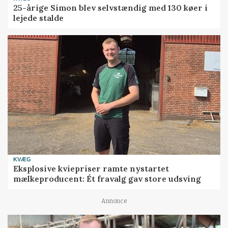
25-årige Simon blev selvstændig med 130 køer i
lejede stalde
KVÆG
Eksplosive kviepriser ramte nystartet
mælkeproducent: Ét fravalg gav store udsving
Annonce