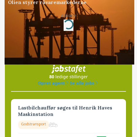
Olien styrer råvaremarkederne
Annonce
Loading...
Jobs
i samarbejde med
80
ledige stillinger
Opret agent
Se alle jobs
Lastbilchauffør søges til Henrik Haves
Maskinstation
Godstransport