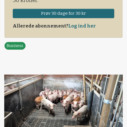
30 kroner.
Prøv 30 dage for 30 kr
Allerede abonnement?
Log ind her
Business