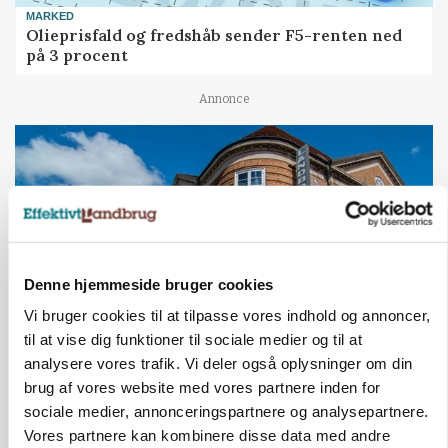
MARKED
Olieprisfald og fredshåb sender F5-renten ned
på 3 procent
Annonce
Denne hjemmeside bruger cookies
Vi bruger cookies til at tilpasse vores indhold og annoncer,
til at vise dig funktioner til sociale medier og til at
analysere vores trafik. Vi deler også oplysninger om din
BUSINESS
Lave grisepriser og nye regler øger landbobanks
brug af vores website med vores partnere inden for
forsigtighed
sociale medier, annonceringspartnere og analysepartnere.
Vores partnere kan kombinere disse data med andre