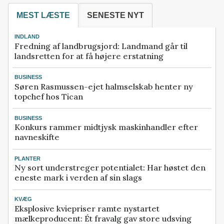
MEST LÆSTE
SENESTE NYT
INDLAND
Fredning af landbrugsjord: Landmand går til
landsretten for at få højere erstatning
BUSINESS
Søren Rasmussen-ejet halmselskab henter ny
topchef hos Tican
BUSINESS
Konkurs rammer midtjysk maskinhandler efter
navneskifte
PLANTER
Ny sort understreger potentialet: Har høstet den
eneste mark i verden af sin slags
KVÆG
Eksplosive kviepriser ramte nystartet
mælkeproducent: Ét fravalg gav store udsving