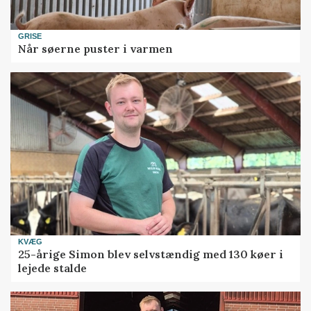
GRISE
Når søerne puster i varmen
KVÆG
25-årige Simon blev selvstændig med 130 køer i
lejede stalde