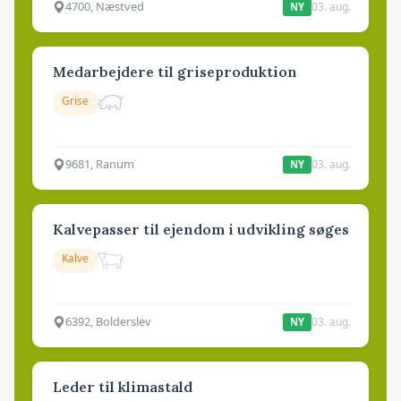
4700, Næstved
03. aug.
NY
Medarbejdere til griseproduktion
Grise
9681, Ranum
03. aug.
NY
Kalvepasser til ejendom i udvikling søges
Kalve
6392, Bolderslev
03. aug.
NY
Leder til klimastald