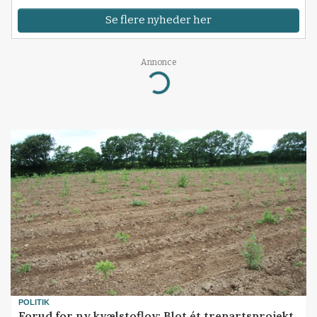
Se flere nyheder her
Annonce
Loading...
POLITIK
Forud for ny kvælstoflov: Blot ét trepartsprojekt