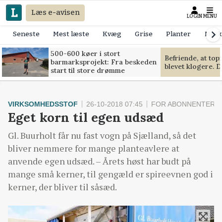
Læs e-avisen
LOGIN
MENU
Seneste
Mest læste
Kvæg
Grise
Planter
Mask
500-600 køer i stort
Befriende, at to
barmarksprojekt: Fra beskeden
blevet klogere. D
start til store drømme
VIRKSOMHEDSSTOF
26-10-2018 07:45
FOR ABONNENTER
Eget korn til egen udsæd
Gl. Buurholt får nu fast vogn på Sjælland, så det
bliver nemmere for mange planteavlere at
anvende egen udsæd. – Årets høst har budt på
mange små kerner, til gengæld er spireevnen god i
kerner, der bliver til såsæd.