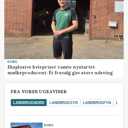
KVÆG
Eksplosive kviepriser ramte nystartet
mælkeproducent: Ét fravalg gav store udsving
FRA VORES UGEAVISER
LANDBRUGNORD
LANDBRUGSYD
LANDBRUGFYN
LAND
KVÆG