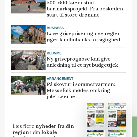
500-600 køer i stort
barmarksprojekt: Fra beskeden
start til store drømme
BUSINESS
Lave grisepriser og nye regler
øger landbobanks forsigtighed
KLUMME
Ny griseprognose kan give
anledning til et nyt budgettjek
ARRANGEMENT
På skovtur i sommervarmen:
Messefolk mødes omkring
juletræerne
Læs flere
nyheder fra din
region
i din
lokale