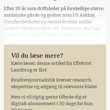
Loading...
Efter 20 år som driftsleder på forskellige større,
østdanske gårde og godser som I/S Askhøj,
Gunderslevholm og senest Broksø, sadler
Anders Olesen nu helt om. Fremover skal han
fast køre rundt på Sjælland, Bornholm og i det
sydlige Skåne, hvor han skal oprense, sortere
og eventuelt bejdse østdanske og sydsvenske
Vil du læse mere?
landmænds korn og hestebønner, så de kan
anvende egen avl som udsæd. - Naturli
Kære læser, denne artikel fra Effektivt
Landbrug er låst.
Kvalitetsjournalistik kræver research,
ekspertise og adgang til relevante kilder.
Men vi vil rigtig gerne tilbyde dig et
digitalt abonnement i 30 dage for kun