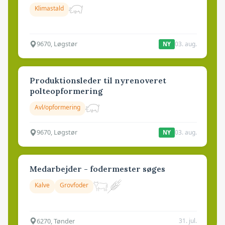
Klimastald
9670, Løgstør
03. aug.
NY
Produktionsleder til nyrenoveret
polteopformering
Avl/opformering
9670, Løgstør
03. aug.
NY
Medarbejder - fodermester søges
Kalve
Grovfoder
6270, Tønder
31. jul.