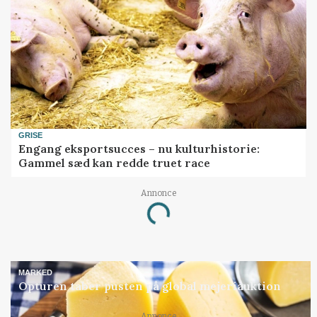
GRISE
Engang eksportsucces – nu kulturhistorie:
Gammel sæd kan redde truet race
Annonce
Loading...
MARKED
Opturen taber pusten på global mejeriauktion
Annonce