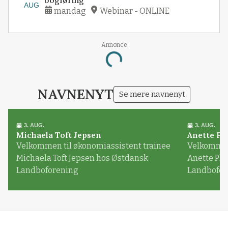
AUG
mandag
Webinar - ONLINE
Annonce
Loading...
NAVNENYT
Se mere navnenyt
3. AUG.
3. AUG.
Michaela Toft Jepsen
Anette Pl
Velkommen til økonomiassistent trainee
Velkommen 
Michaela Toft Jepsen hos Østdansk
Anette Pl
Landboforening
Landbofor