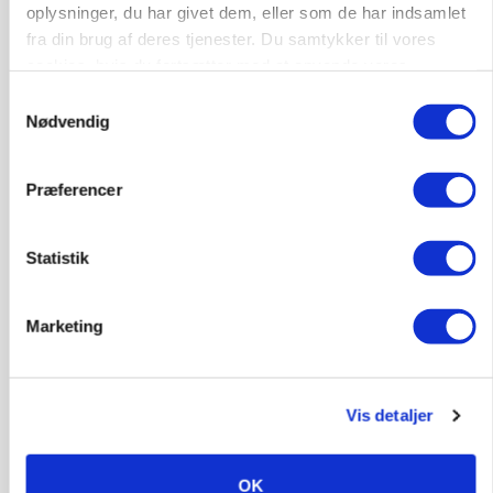
Annonce
oplysninger, du har givet dem, eller som de har indsamlet
fra din brug af deres tjenester. Du samtykker til vores
BUSINESS
cookies, hvis du fortsætter med at anvende vores
Grambogård får oksekød på menuen hos
københavnsk restaurantkæde
hjemmeside.
Samtykkevalg
Nødvendig
Annonce
Loading...
Præferencer
HØST-TOUR
Statistik
Marketing
Vis detaljer
PLANTER
OK