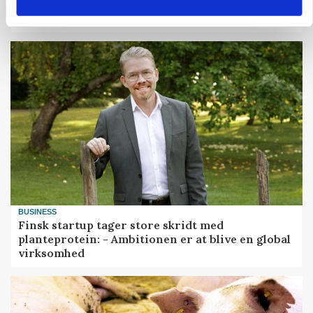
Danish Agro: Høsten tegner til god kvalitet og
middeludbytter
BUSINESS
Finsk startup tager store skridt med
planteprotein: - Ambitionen er at blive en global
virksomhed