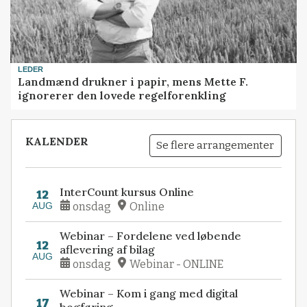
LEDER
Landmænd drukner i papir, mens Mette F.
ignorerer den lovede regelforenkling
KALENDER
Se flere arrangementer
InterCount kursus Online
12
AUG
onsdag
Online
Webinar – Fordelene ved løbende
12
aflevering af bilag
AUG
onsdag
Webinar - ONLINE
Webinar – Kom i gang med digital
17
bogføring