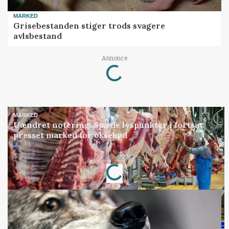
MARKED
Grisebestanden stiger trods svagere
avlsbestand
Annonce
Loading...
MARKED
Uændret notering: Spæde lyspunkter i fortsat
presset marked for oksekød
Annonce
Loading...