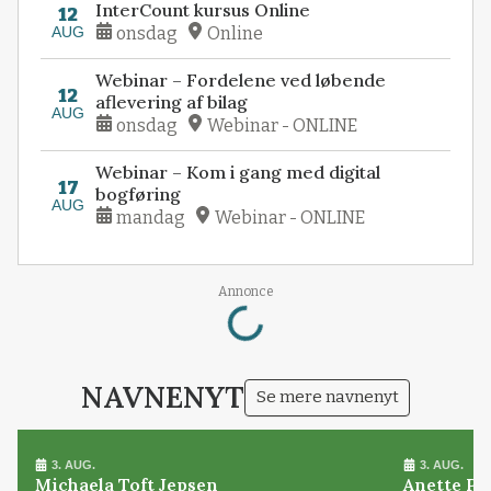
InterCount kursus Online
12
AUG
onsdag
Online
Webinar – Fordelene ved løbende
12
aflevering af bilag
AUG
onsdag
Webinar - ONLINE
Webinar – Kom i gang med digital
17
bogføring
AUG
mandag
Webinar - ONLINE
Loading...
Annonce
NAVNENYT
Se mere navnenyt
3. AUG.
3. AUG.
Michaela Toft Jepsen
Anette Pl