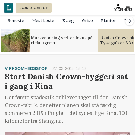
Læs e-avisen
LOGIN
MENU
Seneste
Mest læste
Kvæg
Grise
Planter
Mask
Markvandring sætter fokus på
Danish Crown slår
elefantgræs
Tysk gab er 3 kr
VIRKSOMHEDSSTOF
27-03-2018 15:12
Stort Danish Crown-byggeri sat
i gang i Kina
Det første spadestik er blevet taget til den Danish
Crown-fabrik, der efter planen skal stå færdig i
sommeren 2019 i Pinghu i det sydøstlige Kina, 100
kilometer fra Shanghai.