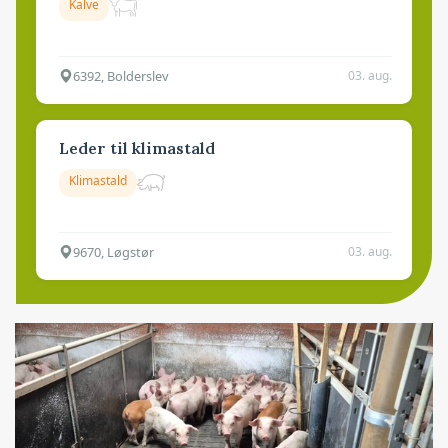
Kalve
6392, Bolderslev
03. aug.
Leder til klimastald
Klimastald
9670, Løgstør
03. aug.