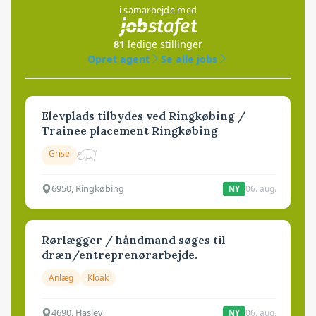
i samarbejde med
81
ledige stillinger
Opret agent
Se alle jobs
Elevplads tilbydes ved Ringkøbing /
Trainee placement Ringkøbing
Grise
6950, Ringkøbing
06. aug.
NY
Rørlægger / håndmand søges til
dræn/entreprenørarbejde.
Anlæg
Kloak
4690, Haslev
06. aug.
NY