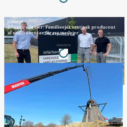
BUSINESS
Efter fire årtier: Familieejet vestjysk producent
af staldinventar får ny medejer
Loading...
Annonce