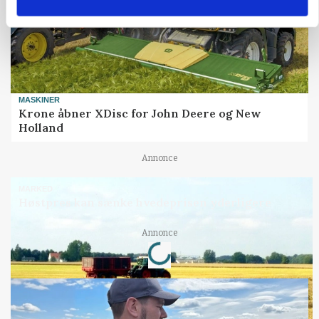
MASKINER
Krone åbner XDisc for John Deere og New
Holland
Annonce
MARKED
Høstpres kan sænke hvedeprisen yderligere
Loading...
Annonce