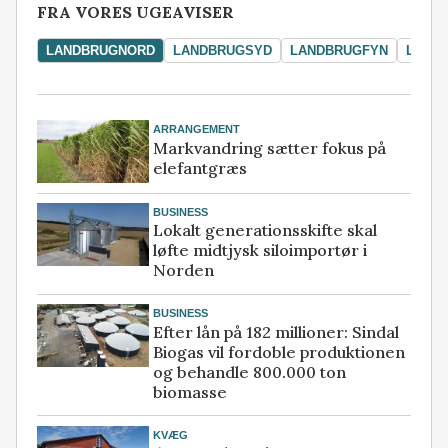
FRA VORES UGEAVISER
LANDBRUGNORD
LANDBRUGSYD
LANDBRUGFYN
LAND
ARRANGEMENT
Markvandring sætter fokus på
elefantgræs
BUSINESS
Lokalt generationsskifte skal
løfte midtjysk siloimportør i
Norden
BUSINESS
Efter lån på 182 millioner: Sindal
Biogas vil fordoble produktionen
og behandle 800.000 ton
biomasse
KVÆG