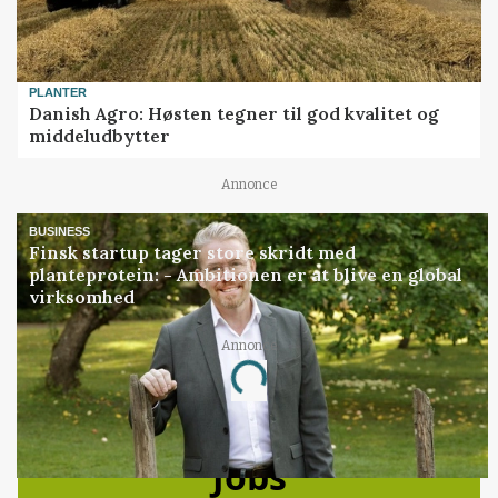
PLANTER
Danish Agro: Høsten tegner til god kvalitet og
middeludbytter
Annonce
BUSINESS
Finsk startup tager store skridt med
planteprotein: - Ambitionen er at blive en global
virksomhed
Annonce
Loading...
Jobs