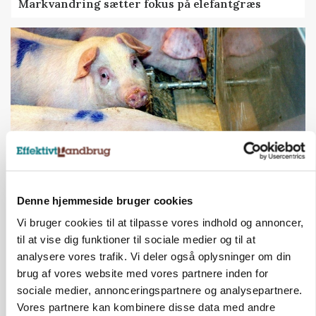
Markvandring sætter fokus på elefantgræs
Denne hjemmeside bruger cookies
GRISE
Danish Crown slår igen i noteringsstrid: Tysk
Vi bruger cookies til at tilpasse vores indhold og annoncer,
gab er 3 kroner – ikke 4,30
til at vise dig funktioner til sociale medier og til at
Loading...
analysere vores trafik. Vi deler også oplysninger om din
Annonce
brug af vores website med vores partnere inden for
sociale medier, annonceringspartnere og analysepartnere.
Vores partnere kan kombinere disse data med andre