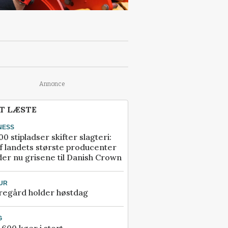
Annonce
T LÆSTE
NESS
00 stipladser skifter slagteri:
f landets største producenter
er nu grisene til Danish Crown
UR
regård holder høstdag
G
600 køer i stort