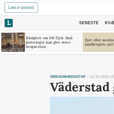
Læs e-avisen
SENESTE
KV
Rådgiver om DB-Tjek: Små
Ejer eller medej
justeringer kan give store
landbrugets ejer
besparelser
VIRKSOMHEDSSTOF
15-10-2020 12
Väderstad g