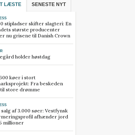
T LÆSTE
SENESTE NYT
ESS
0 stipladser skifter slagteri: En
ndets største producenter
r nu grisene til Danish Crown
UR
egård holder høstdag
00 køer i stort
arksprojekt: Fra beskeden
 til store drømme
ESS
 salg af 3.000 søer: Vestfynsk
rmeringsprofil afhænder jord
5 millioner