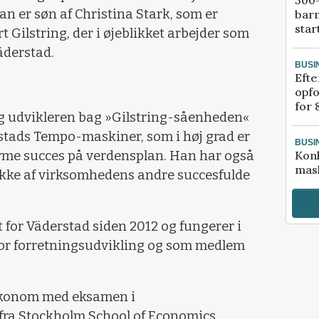
an er søn af Christina Stark, som er
bar
star
 Gilstring, der i øjeblikket arbejder som
äderstad.
BUSI
Efte
opfo
for 
ng udvikleren bag »Gilstring-såenheden«
tads Tempo-maskiner, som i høj grad er
BUSI
rme succes på verdensplan. Han har også
Kon
mask
ække af virksomhedens andre succesfulde
t for Väderstad siden 2012 og fungerer i
 for forretningsudvikling og som medlem
konom med eksamen i
ra Stockholm School of Economics.