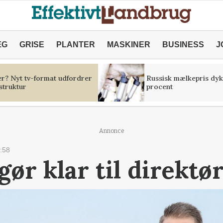
ÆG
GRISE
PLANTER
MASKINER
BUSINESS
J
er? Nyt tv-format udfordrer
Russisk mælkepris dyk
struktur
procent
Annonce
:58
ør klar til direktør