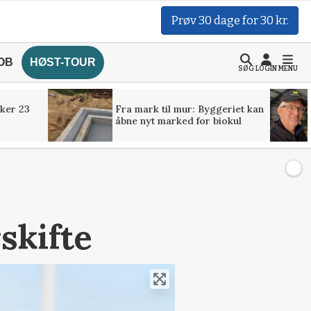
Prøv 30 dage for 30 kr.
OB
HØST-TOUR
SØG
LOGIN
MENU
ker 23
Fra mark til mur: Byggeriet kan
åbne nyt marked for biokul
skifte