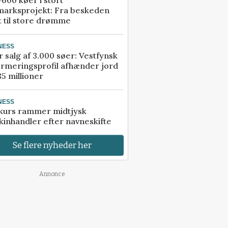
marksprojekt: Fra beskeden
t til store drømme
NESS
r salg af 3.000 søer: Vestfynsk
rmeringsprofil afhænder jord
85 millioner
NESS
kurs rammer midtjysk
inhandler efter navneskifte
Se flere nyheder her
Annonce