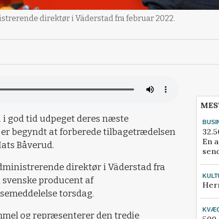
strerende direktør i Väderstad fra februar 2022.
MES
 i god tid udpeget deres næste
BUSI
32.5
er begyndt at forberede tilbagetrædelsen
En a
ats Båverud.
send
dministrerende direktør i Väderstad fra
KULT
n svenske producent af
Her
semeddelelse torsdag.
KVÆ
mmel og repræsenterer den tredje
500-