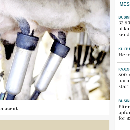
MES
BUSIN
32.50
af la
sende
KULT
Herr
KVÆG
500-6
barm
start
BUSIN
Efter
 procent
opfo
for 8