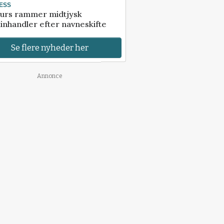
ESS
urs rammer midtjysk
inhandler efter navneskifte
Se flere nyheder her
Annonce