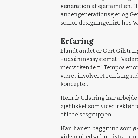
generation af ejerfamilien. H
andengenerationsejer og Gert
senior designingeniør hos V
Erfaring
Blandt andet er Gert Gilstri
–udsåningssystemet i Väders
medvirkende til Tempos eno
været involveret i en lang r
koncepter.
Henrik Gilstring har arbejde
øjeblikket som vicedirektør
af ledelsesgruppen.
Han har en baggrund som ø
virksomhedsadministration f