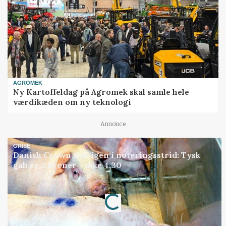
AGROMEK
Ny Kartoffeldag på Agromek skal samle hele
værdikæden om ny teknologi
Annonce
GRISE
Danish Crown slår igen i noteringsstrid: Tysk
gab er 3 kroner – ikke 4,30
Annonce
Loading...