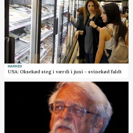
MARKED
USA: Oksekød steg i værdi i juni – svinekød faldt