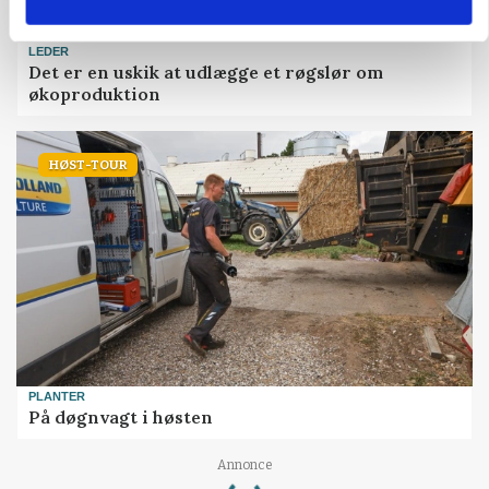
LEDER
Det er en uskik at udlægge et røgslør om
økoproduktion
HØST-TOUR
PLANTER
På døgnvagt i høsten
Loading...
Annonce