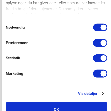
oplysninger, du har givet dem, eller som de har indsamlet
fra din brug af deres tjenester. Du samtykker til vores
cookies, hvis du fortsætter med at anvende vores
hjemmeside.
Samtykkevalg
Nødvendig
Præferencer
BUSINESS
Lave grisepriser og nye regler øger landbobanks
forsigtighed
Statistik
Marketing
Vis detaljer
OK