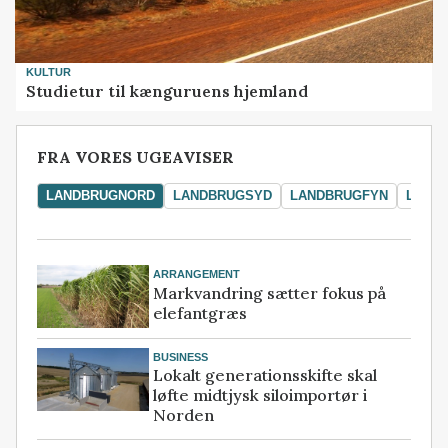
KULTUR
Studietur til kænguruens hjemland
FRA VORES UGEAVISER
LANDBRUGNORD
LANDBRUGSYD
LANDBRUGFYN
LAND
ARRANGEMENT
Markvandring sætter fokus på
elefantgræs
BUSINESS
Lokalt generationsskifte skal
løfte midtjysk siloimportør i
Norden