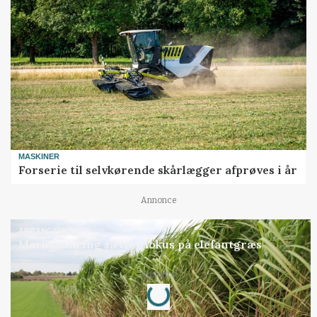
MASKINER
Forserie til selvkørende skårlægger afprøves i år
Annonce
ARRANGEMENT
Markvandring sætter fokus på elefantgræs
Loading...
Annonce