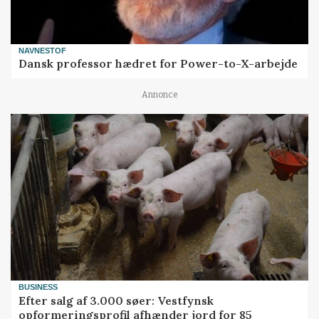
NAVNESTOF
Dansk professor hædret for Power-to-X-arbejde
Annonce
BUSINESS
Efter salg af 3.000 søer: Vestfynsk
opformeringsprofil afhænder jord for 85