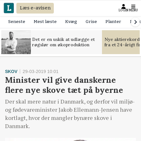
Læs e-avisen
LOGIN
MENU
Seneste
Mest læste
Kvæg
Grise
Planter
Mask
Det er en uskik at udlægge et
Nye aktierekorde
røgslør om økoproduktion
fra et 24-årigt f
SKOV
29-03-2019 10:01
Minister vil give danskerne
flere nye skove tæt på byerne
Der skal mere natur i Danmark, og derfor vil miljø-
og fødevareminister Jakob Ellemann-Jensen have
kortlagt, hvor der mangler bynære skove i
Danmark.