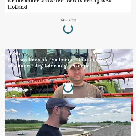
Krone åbner XDisc for John Deere og New
Holland
Loading...
Annonce
PLANTER
Kvælstofkaos på Fyn lammer landmænds
såplaner: - Jeg føler mig pisset på
Loading...
Annonce