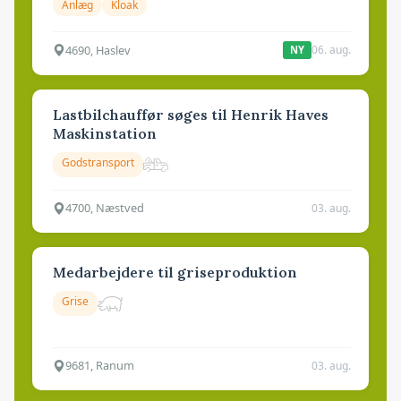
Anlæg
Kloak
4690, Haslev
06. aug.
NY
Lastbilchauffør søges til Henrik Haves
Maskinstation
Godstransport
4700, Næstved
03. aug.
Medarbejdere til griseproduktion
Grise
9681, Ranum
03. aug.