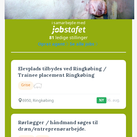
Jobs
i samarbejde med
81
ledige stillinger
Opret agent
Se alle jobs
Elevplads tilbydes ved Ringkøbing /
Trainee placement Ringkøbing
Grise
6950, Ringkøbing
06. aug.
NY
Rørlægger / håndmand søges til
dræn/entreprenørarbejde.