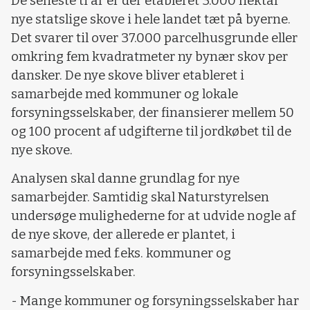
De seneste ti år er der etableret 3.000 hektar
nye statslige skove i hele landet tæt på byerne.
Det svarer til over 37.000 parcelhusgrunde eller
omkring fem kvadratmeter ny bynær skov per
dansker. De nye skove bliver etableret i
samarbejde med kommuner og lokale
forsyningsselskaber, der finansierer mellem 50
og 100 procent af udgifterne til jordkøbet til de
nye skove.
Analysen skal danne grundlag for nye
samarbejder. Samtidig skal Naturstyrelsen
undersøge mulighederne for at udvide nogle af
de nye skove, der allerede er plantet, i
samarbejde med f.eks. kommuner og
forsyningsselskaber.
- Mange kommuner og forsyningsselskaber har