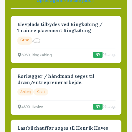
Opret agent
Se alle jobs
Elevplads tilbydes ved Ringkøbing /
Trainee placement Ringkøbing
Grise
6950, Ringkøbing
06. aug.
NY
Rørlægger / håndmand søges til
dræn/entreprenørarbejde.
Anlæg
Kloak
4690, Haslev
06. aug.
NY
Lastbilchauffør søges til Henrik Haves