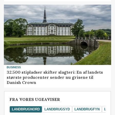
BUSINESS
32.500 stipladser skifter slagteri: En af landets
største producenter sender nu grisene til
Danish Crown
FRA VORES UGEAVISER
LANDBRUGNORD
LANDBRUGSYD
LANDBRUGFYN
LAND