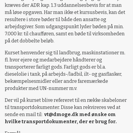
kræves der ADR kap. 1.3 uddannelsesbevis for at man
må løse opgaven. Har man ikke et kursusbevis, kan det
resultere i store bøder til både den ansatte og
arbejdsgiver. Som udgangspunkt lyder bøden på min.
7.000 kr. til chaufføren, samt en bøde til virksomheden
på det dobbelte beløb.
Kurset henvender sig til landbrug, maskinstationer m.
fl. hvor ejere og medarbejdere håndterer og
transporterer farligt gods. Farligt gods er bl.a.
dieselolie i tank, på arbejds-/ladbil, ilt- og gasflasker,
bekæmpelsesmidler eller andre faremærkede
produkter med UN-nummer m.v.
Der vil på kurset blive refereret til en række skabeloner
til transportdokumenter. Disse kan rekvireres ved at
sende en mail til:
vt@dmoge.dk med ønske om
hvilke transportdokumenter, der er brug for.