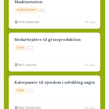
Maskinstation
Godstransport
4700, Næstved
03. aug.
Medarbejdere til griseproduktion
Grise
9681, Ranum
03. aug.
Kalvepasser til ejendom i udvikling søges
Kalve
6392, Bolderslev
03. aug.