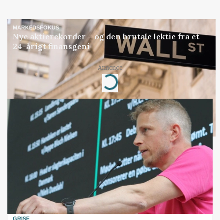
MARKEDSFOKUS
Nye aktierekorder – og den brutale lektie fra et
24-årigt finansgeni
Annonce
Loading...
GRISE