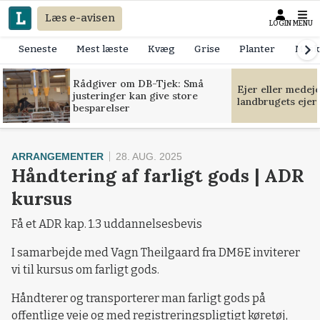
Læs e-avisen
LOGIN
MENU
Seneste
Mest læste
Kvæg
Grise
Planter
Mask
Rådgiver om DB-Tjek: Små
Ejer eller medej
justeringer kan give store
landbrugets ejer
besparelser
ARRANGEMENTER
28. AUG. 2025
Håndtering af farligt gods | ADR
kursus
Få et ADR kap. 1.3 uddannelsesbevis
I samarbejde med Vagn Theilgaard fra DM&E inviterer
vi til kursus om farligt gods.
Håndterer og transporterer man farligt gods på
offentlige veje og med registreringspligtigt køretøj,