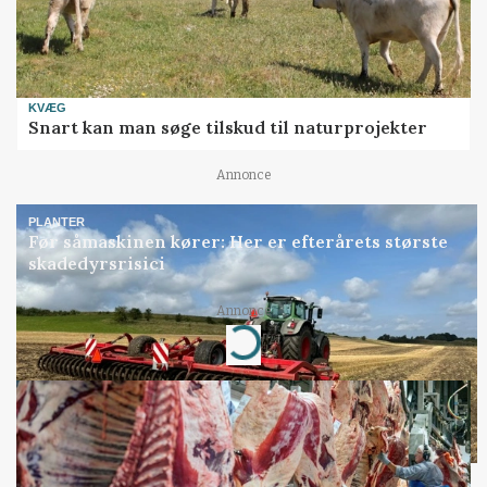
KVÆG
Snart kan man søge tilskud til naturprojekter
Annonce
PLANTER
Før såmaskinen kører: Her er efterårets største
skadedyrsrisici
Annonce
Loading...