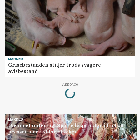
MARKED
Grisebestanden stiger trods svagere
avlsbestand
Loading...
Annonce
MARKED
Uændret notering: Spæde lyspunkter i fortsat
presset marked for oksekød