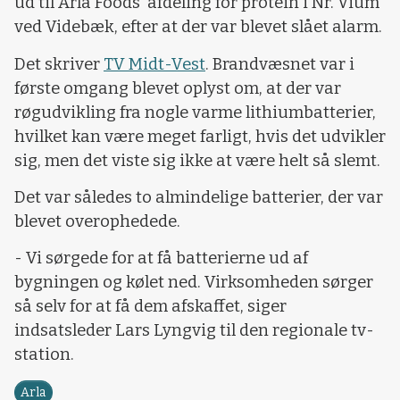
ud til Arla Foods' afdeling for protein i Nr. Vium
ved Videbæk, efter at der var blevet slået alarm.
Det skriver
TV Midt-Vest
. Brandvæsnet var i
første omgang blevet oplyst om, at der var
røgudvikling fra nogle varme lithiumbatterier,
hvilket kan være meget farligt, hvis det udvikler
sig, men det viste sig ikke at være helt så slemt.
Det var således to almindelige batterier, der var
blevet overophedede.
- Vi sørgede for at få batterierne ud af
bygningen og kølet ned. Virksomheden sørger
så selv for at få dem afskaffet, siger
indsatsleder Lars Lyngvig til den regionale tv-
station.
Arla