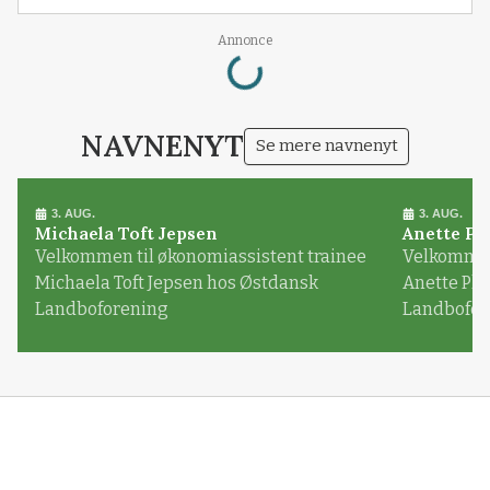
Loading...
Annonce
NAVNENYT
Se mere navnenyt
3. AUG.
3. AUG.
Michaela Toft Jepsen
Anette Pl
Velkommen til økonomiassistent trainee
Velkommen 
Michaela Toft Jepsen hos Østdansk
Anette Pl
Landboforening
Landbofor