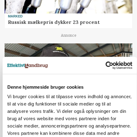
MARKED
Russisk mælkepris dykker 23 procent
Annonce
Denne hjemmeside bruger cookies
Vi bruger cookies til at tilpasse vores indhold og annoncer,
til at vise dig funktioner til sociale medier og til at
analysere vores trafik. Vi deler også oplysninger om din
brug af vores website med vores partnere inden for
POLITIK
»Nu stopper I«: Landbrugsdebattør og
sociale medier, annonceringspartnere og analysepartnere.
protestgruppe vil demonstrere mod ny
Vores partnere kan kombinere disse data med andre
gødskningslov