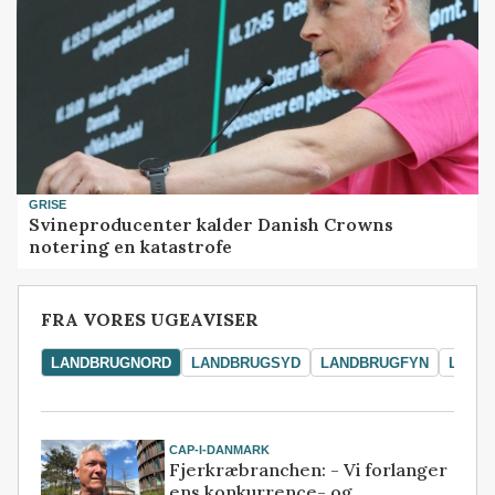
GRISE
Svineproducenter kalder Danish Crowns
notering en katastrofe
FRA VORES UGEAVISER
LANDBRUGNORD
LANDBRUGSYD
LANDBRUGFYN
LAND
CAP-I-DANMARK
Fjerkræbranchen: - Vi forlanger
ens konkurrence- og