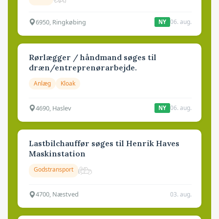
6950, Ringkøbing
06. aug.
NY
Rørlægger / håndmand søges til
dræn/entreprenørarbejde.
Anlæg
Kloak
4690, Haslev
06. aug.
NY
Lastbilchauffør søges til Henrik Haves
Maskinstation
Godstransport
4700, Næstved
03. aug.