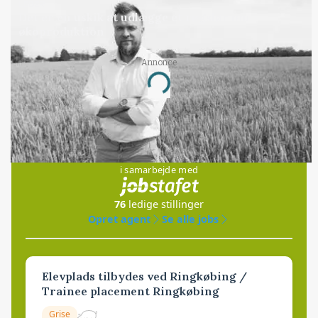
LEDER
Det er en uskik at udlægge et røgslør om
økoproduktion
Annonce
Loading...
Jobs
i samarbejde med
76
ledige stillinger
Opret agent
Se alle jobs
Elevplads tilbydes ved Ringkøbing /
Trainee placement Ringkøbing
Grise