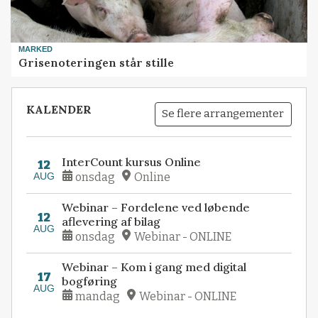
MARKED
Grisenoteringen står stille
KALENDER
Se flere arrangementer
InterCount kursus Online
12
AUG
onsdag
Online
Webinar – Fordelene ved løbende
12
aflevering af bilag
AUG
onsdag
Webinar - ONLINE
Webinar – Kom i gang med digital
17
bogføring
AUG
mandag
Webinar - ONLINE