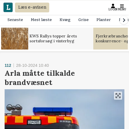
Læs e-avisen
LOGIN
MENU
Seneste
Mest læste
Kvæg
Grise
Planter
Mask
KWS Rallys topper årets
Fjerkræbranchen:
sortsforsøg i vinterbyg
konkurrence- og
112
28-10-2024 10:40
Arla måtte tilkalde
brandvæsnet