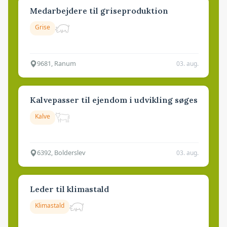
Medarbejdere til griseproduktion
Grise
9681, Ranum
03. aug.
Kalvepasser til ejendom i udvikling søges
Kalve
6392, Bolderslev
03. aug.
Leder til klimastald
Klimastald