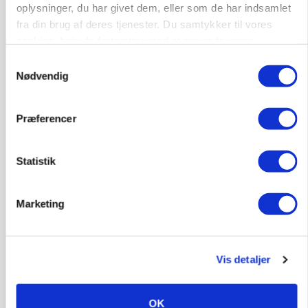
oplysninger, du har givet dem, eller som de har indsamlet
fra din brug af deres tjenester. Du samtykker til vores
Annonce
cookies, hvis du fortsætter med at anvende vores
hjemmeside.
POLITIK
Samtykkevalg
Folketinget behandler ny gødskningslov: Sådan
Nødvendig
kan den ændre din bedrift fra 2027
Loading...
Annonce
Præferencer
Statistik
Marketing
Vis detaljer
OK