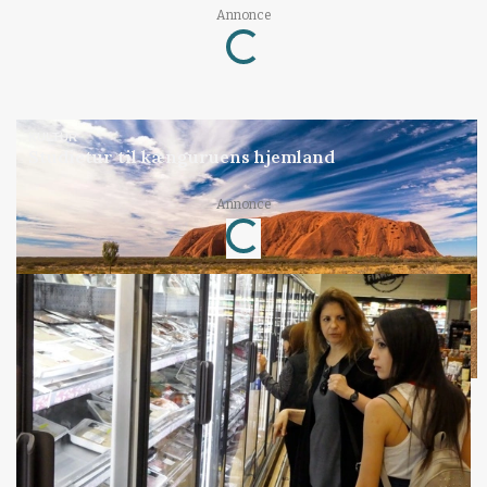
Annonce
Loading...
KULTUR
Studietur til kænguruens hjemland
Annonce
Loading...