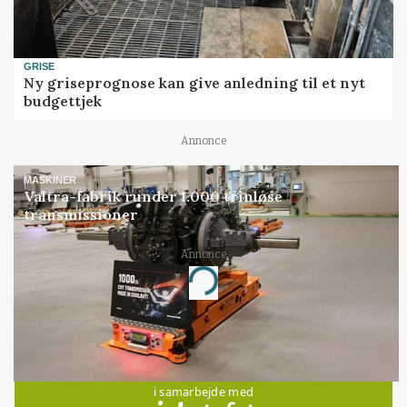
GRISE
Ny griseprognose kan give anledning til et nyt
budgettjek
Annonce
MASKINER
Valtra-fabrik runder 1.000 trinløse
transmissioner
Annonce
Loading...
Jobs
i samarbejde med