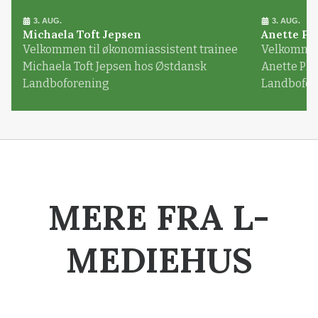
3. AUG.
3. AUG.
Michaela Toft Jepsen
Anette Pl
Velkommen til økonomiassistent trainee
Velkommen 
Michaela Toft Jepsen hos Østdansk
Anette Pl
Landboforening
Landbofor
MERE FRA L-
MEDIEHUS