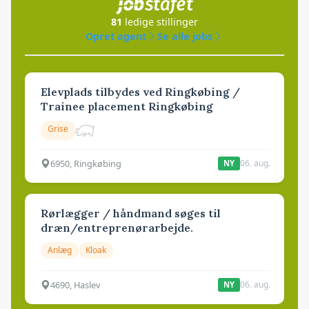
81
ledige stillinger
Opret agent
Se alle jobs
Elevplads tilbydes ved Ringkøbing /
Trainee placement Ringkøbing
Grise
6950, Ringkøbing
06. aug.
NY
Rørlægger / håndmand søges til
dræn/entreprenørarbejde.
Anlæg
Kloak
4690, Haslev
06. aug.
NY