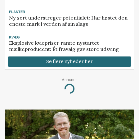
PLANTER
Ny sort understreger potentialet: Har høstet den
eneste mark i verden af sin slags
KVÆG
Eksplosive kviepriser ramte nystartet
mælkeproducent: Ét fravalg gav store udsving
Se flere nyheder her
Annonce
Loading...