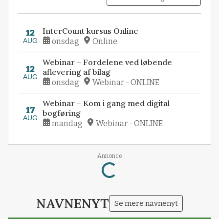
InterCount kursus Online
12
AUG
onsdag
Online
Webinar – Fordelene ved løbende
12
aflevering af bilag
AUG
onsdag
Webinar - ONLINE
Webinar – Kom i gang med digital
17
bogføring
AUG
mandag
Webinar - ONLINE
Annonce
Loading...
NAVNENYT
Se mere navnenyt