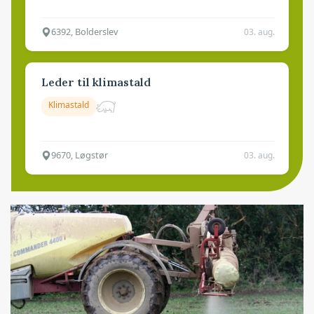
6392, Bolderslev
03. aug.
Leder til klimastald
Klimastald
9670, Løgstør
03. aug.