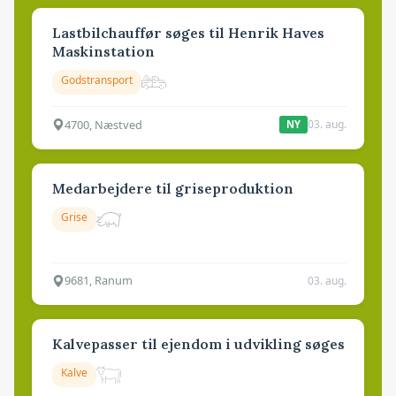
Lastbilchauffør søges til Henrik Haves
Maskinstation
Godstransport
4700, Næstved
03. aug.
NY
Medarbejdere til griseproduktion
Grise
9681, Ranum
03. aug.
Kalvepasser til ejendom i udvikling søges
Kalve