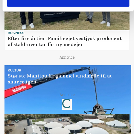
BUSINESS
Efter fire årtier: Familieejet vestjysk producent
af staldinventar får ny medejer
Annonce
KULTUR
Største Manitou fik gammel vindmølle til at
snurre igen
Annonce
Loading...