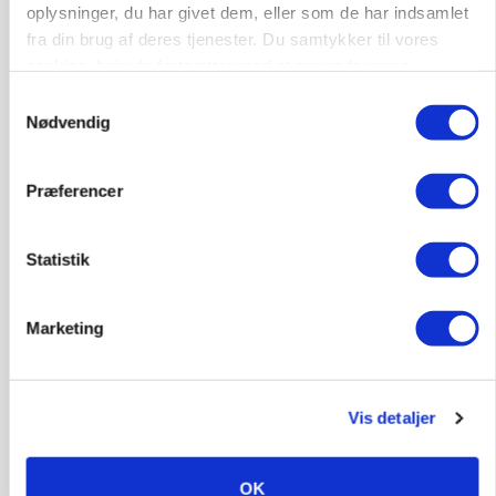
oplysninger, du har givet dem, eller som de har indsamlet
fra din brug af deres tjenester. Du samtykker til vores
cookies, hvis du fortsætter med at anvende vores
hjemmeside.
Samtykkevalg
Nødvendig
Præferencer
BUSINESS
Lokalt generationsskifte skal løfte midtjysk
Statistik
siloimportør i Norden
Annonce
Marketing
Vis detaljer
OK