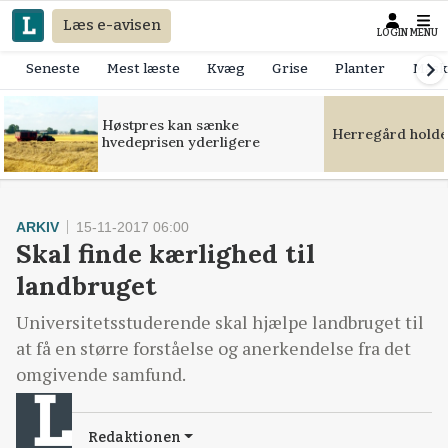
Læs e-avisen
LOGIN
MENU
Seneste
Mest læste
Kvæg
Grise
Planter
Mask
Høstpres kan sænke
Herregård holde
hvedeprisen yderligere
ARKIV
15-11-2017 06:00
Skal finde kærlighed til
landbruget
Universitetsstuderende skal hjælpe landbruget til
at få en større forståelse og anerkendelse fra det
omgivende samfund.
Redaktionen