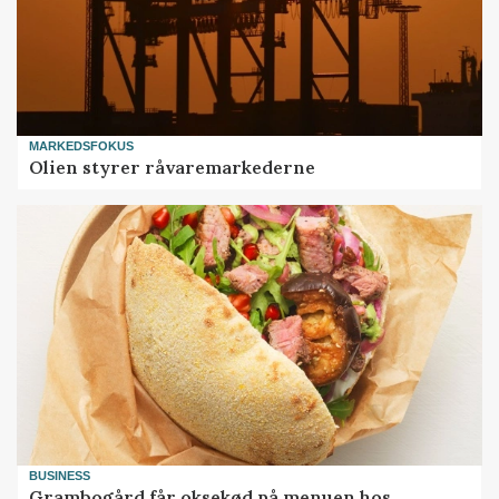
MARKEDSFOKUS
Olien styrer råvaremarkederne
BUSINESS
Grambogård får oksekød på menuen hos