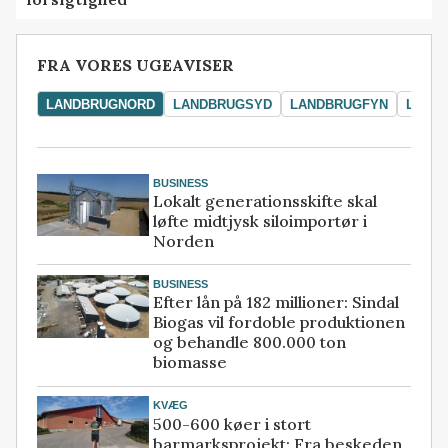
FRA VORES UGEAVISER
LANDBRUGNORD
LANDBRUGSYD
LANDBRUGFYN
LAND
BUSINESS
Lokalt generationsskifte skal
løfte midtjysk siloimportør i
Norden
BUSINESS
Efter lån på 182 millioner: Sindal
Biogas vil fordoble produktionen
og behandle 800.000 ton
biomasse
KVÆG
500-600 køer i stort
barmarksprojekt: Fra beskeden