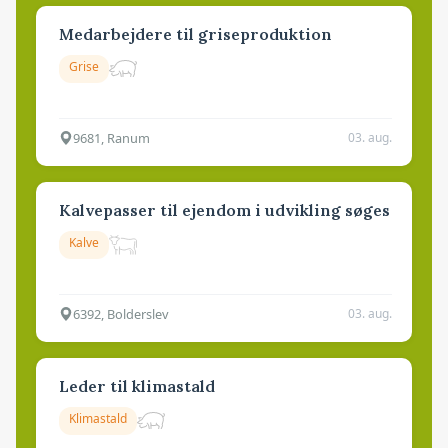
Medarbejdere til griseproduktion
Grise
9681, Ranum
03. aug.
Kalvepasser til ejendom i udvikling søges
Kalve
6392, Bolderslev
03. aug.
Leder til klimastald
Klimastald