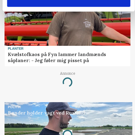
PLANTER
Kvælstofkaos på Fyn lammer landmænds
såplaner: - Jeg føler mig pisset på
Annonce
Loading...
POLITIK
Bønder holder vagt ved Rusland
Annonce