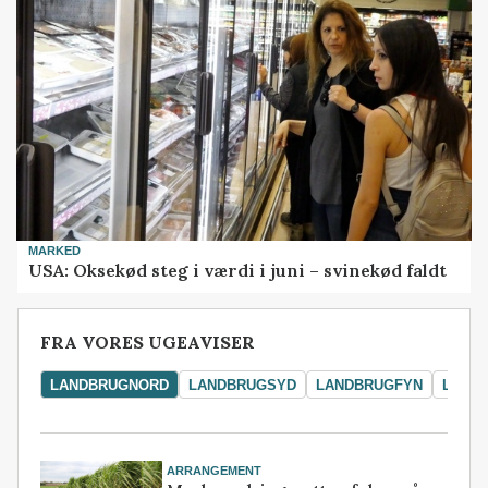
MARKED
USA: Oksekød steg i værdi i juni – svinekød faldt
FRA VORES UGEAVISER
LANDBRUGNORD
LANDBRUGSYD
LANDBRUGFYN
LAND
ARRANGEMENT