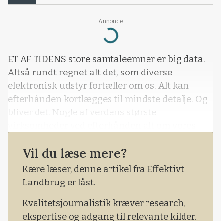
Annonce
Loading...
ET AF TIDENS store samtaleemner er big data.
Altså rundt regnet alt det, som diverse
elektronisk udstyr fortæller om os. Alt kan
efterhånden kortlægges til mindste detalje. Og
bliver det. Nogle af verdens største
virksomheder ved efterhånden alt om vores
færden og om vores indkøbsmønstre. De ved
Vil du læse mere?
sikkert også en bunke, som vi slet ikke er klar
over. Og big data er big business.
Kære læser, denne artikel fra Effektivt
Landbrug er låst.
Kvalitetsjournalistik kræver research,
ekspertise og adgang til relevante kilder.