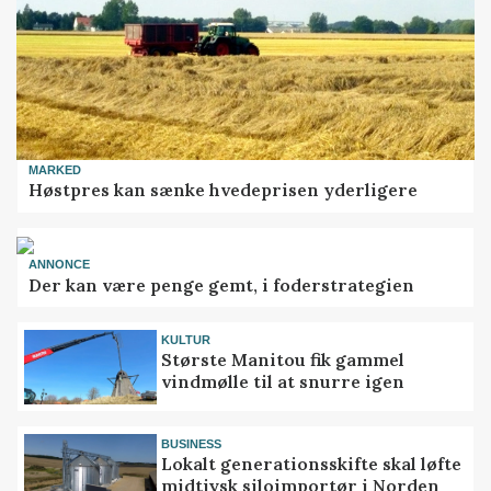
MARKED
Høstpres kan sænke hvedeprisen yderligere
ANNONCE
Der kan være penge gemt, i foderstrategien
KULTUR
Største Manitou fik gammel
vindmølle til at snurre igen
BUSINESS
Lokalt generationsskifte skal løfte
midtjysk siloimportør i Norden