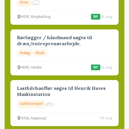
Grise
6950, Ringkøbing
06. aug.
NY
Rørlægger / håndmand søges til
dræn/entreprenørarbejde.
Anlæg
Kloak
4690, Haslev
06. aug.
NY
Lastbilchauffør søges til Henrik Haves
Maskinstation
Godstransport
4700, Næstved
03. aug.