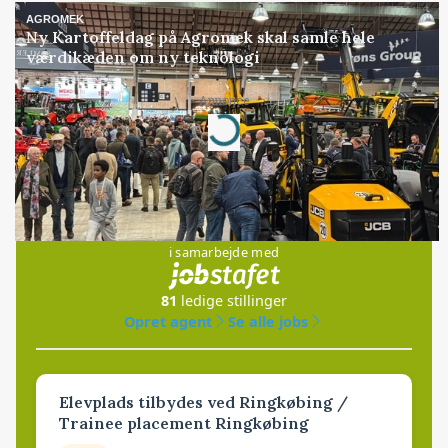
AGROMEK
Ny Kartoffeldag på Agromek skal samle hele
værdikæden om ny teknologi
Annonce
Loading...
Jobs
i samarbejde med
81
ledige stillinger
Opret agent
Se alle jobs
Elevplads tilbydes ved Ringkøbing /
Trainee placement Ringkøbing