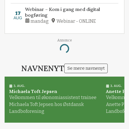
Webinar – Kom i gang med digital
17
bogføring
AUG
mandag
Webinar - ONLINE
Annonce
Loading...
NAVNENYT
Se mere navnenyt
3. AUG.
3. AUG.
Michaela Toft Jepsen
Anette Pl
Velkommen til økonomiassistent trainee
Velkommen 
Michaela Toft Jepsen hos Østdansk
Anette Pl
Landboforening
Landbofor