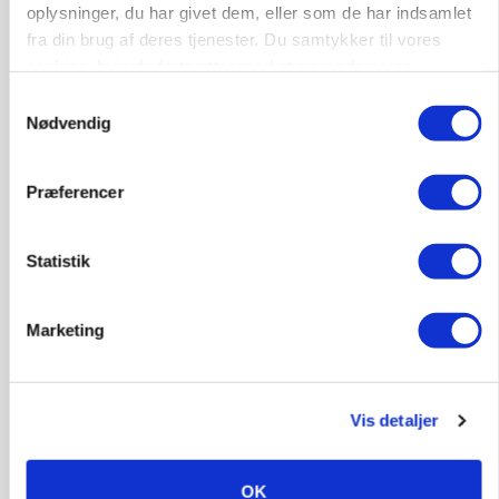
oplysninger, du har givet dem, eller som de har indsamlet
fra din brug af deres tjenester. Du samtykker til vores
cookies, hvis du fortsætter med at anvende vores
hjemmeside.
Samtykkevalg
Nødvendig
Præferencer
Statistik
BUSINESS
32.500 stipladser skifter slagteri: En af landets
Marketing
største producenter sender nu grisene til
Danish Crown
Vis detaljer
OK