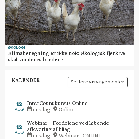
ØKOLOGI
Klimaberegning er ikke nok: Økologisk fjerkræ
skal vurderes bredere
KALENDER
Se flere arrangementer
InterCount kursus Online
12
AUG
onsdag
Online
Webinar – Fordelene ved løbende
12
aflevering af bilag
AUG
onsdag
Webinar - ONLINE