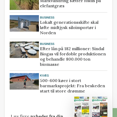
Markvandring sætter fokus på
elefantgræs
BUSINESS
Lokalt generationsskifte skal
løfte midtjysk siloimportør i
Norden
BUSINESS
Efter lån på 182 millioner: Sindal
Biogas vil fordoble produktionen
og behandle 800.000 ton
biomasse
KVÆG
500-600 køer i stort
barmarksprojekt: Fra beskeden
start til store drømme
Læs flere
nyheder fra din