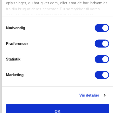
oplysninger, du har givet dem, eller som de har indsamlet
MARKEDSFOKUS
fra din brug af deres tjenester. Du samtykker til vores
Prisgab på 20 kroner pr. kg vokser: Polsk kylling
cookies, hvis du fortsætter med at anvende vores
presser markedet
hjemmeside.
Samtykkevalg
Nødvendig
Præferencer
Statistik
Marketing
GRISE
Rådgiver om DB-Tjek: Små justeringer kan give
Vis detaljer
store besparelser
Annonce
OK