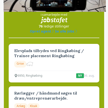
Jobs
i samarbejde med
76
ledige stillinger
Opret agent
Se alle jobs
Elevplads tilbydes ved Ringkøbing /
Trainee placement Ringkøbing
Grise
6950, Ringkøbing
06. aug.
NY
Rørlægger / håndmand søges til
dræn/entreprenørarbejde.
Anlæg
Kloak