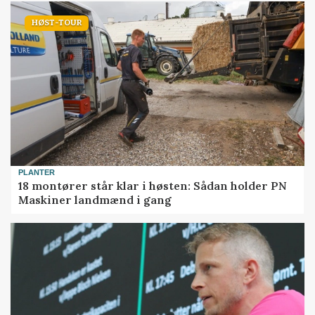
HØST-TOUR
PLANTER
18 montører står klar i høsten: Sådan holder PN
Maskiner landmænd i gang