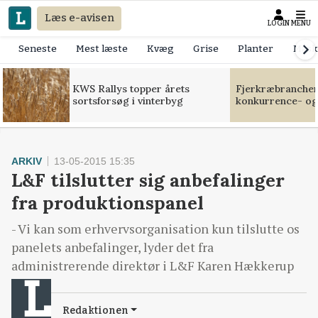
Læs e-avisen
LOGIN
MENU
Seneste
Mest læste
Kvæg
Grise
Planter
Mask
KWS Rallys topper årets
Fjerkræbranchen:
sortsforsøg i vinterbyg
konkurrence- og
ARKIV
13-05-2015 15:35
L&F tilslutter sig anbefalinger
fra produktionspanel
- Vi kan som erhvervsorganisation kun tilslutte os
panelets anbefalinger, lyder det fra
administrerende direktør i L&F Karen Hækkerup
Redaktionen