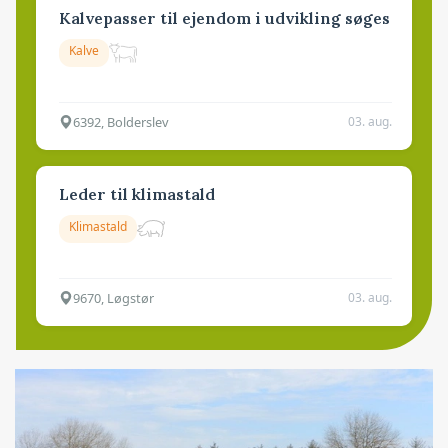
Kalvepasser til ejendom i udvikling søges
Kalve
6392, Bolderslev
03. aug.
Leder til klimastald
Klimastald
9670, Løgstør
03. aug.