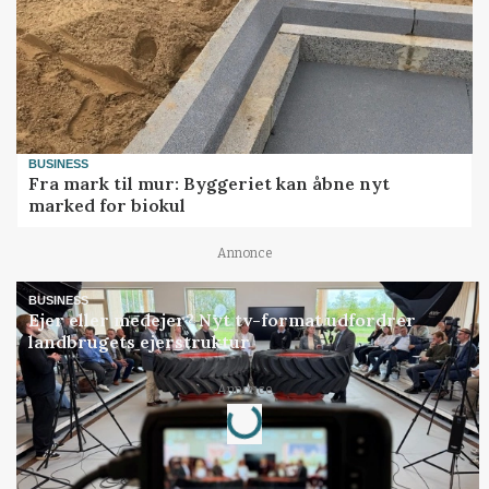
BUSINESS
Fra mark til mur: Byggeriet kan åbne nyt
marked for biokul
Annonce
BUSINESS
Ejer eller medejer? Nyt tv-format udfordrer
landbrugets ejerstruktur
Loading...
Annonce