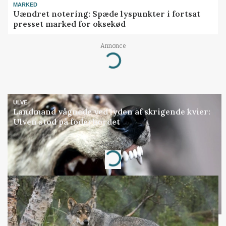
MARKED
Uændret notering: Spæde lyspunkter i fortsat
presset marked for oksekød
Annonce
Loading...
ULVE
Landmand vågnede ved lyden af skrigende kvier:
Ulven stod på foderbordet
Annonce
Loading...