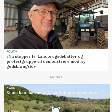
POLITIK
»Nu stopper I«: Landbrugsdebattør og
protestgruppe vil demonstrere mod ny
gødskningslov
Annonce
KVÆG
Snart kan man søge tilskud til naturprojekter
Annonce