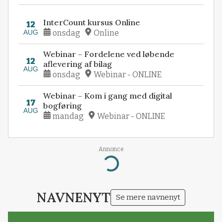
InterCount kursus Online
12
AUG
onsdag
Online
Webinar – Fordelene ved løbende
12
aflevering af bilag
AUG
onsdag
Webinar - ONLINE
Webinar – Kom i gang med digital
17
bogføring
AUG
mandag
Webinar - ONLINE
Annonce
Loading...
NAVNENYT
Se mere navnenyt