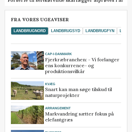
FRA VORES UGEAVISER
LANDBRUGNORD
LANDBRUGSYD
LANDBRUGFYN
LAND
CAP-I-DANMARK
Fjerkræbranchen: - Vi forlanger
ens konkurrence- og
produktionsvilkår
KVÆG
Snart kan man søge tilskud til
naturprojekter
ARRANGEMENT
Markvandring sætter fokus på
elefantgræs