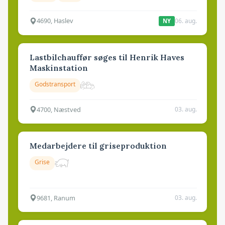
4690, Haslev
06. aug.
NY
Lastbilchauffør søges til Henrik Haves
Maskinstation
Godstransport
4700, Næstved
03. aug.
Medarbejdere til griseproduktion
Grise
9681, Ranum
03. aug.