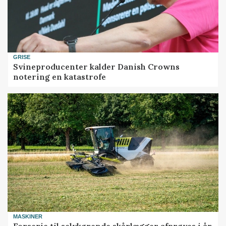
GRISE
Svineproducenter kalder Danish Crowns
notering en katastrofe
MASKINER
Forserie til selvkørende skårlægger afprøves i år