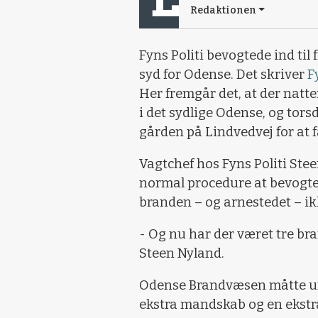
Redaktionen
Fyns Politi bevogtede ind ti
syd for Odense. Det skriver
F
Her fremgår det, at der natt
i det sydlige Odense, og tors
gården på Lindvedvej for at f
Vagtchef hos Fyns Politi Steen
normal procedure at bevogte 
branden – og arnestedet – ik
- Og nu har der været tre bran
Steen Nyland.
Odense Brandvæsen måtte und
ekstra mandskab og en ekstr