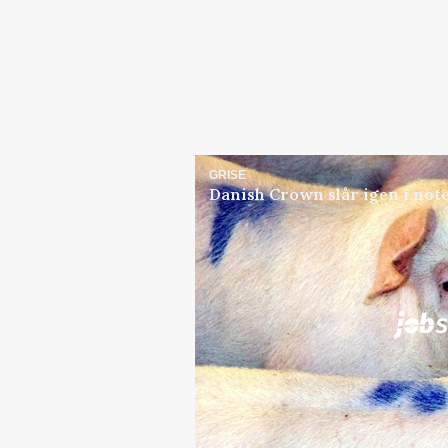
GRISE
Danish Crown slår igen i note
Jobs
i samarbejde med
Elevplads tilbydes ved Ri
placement Ringkøbing