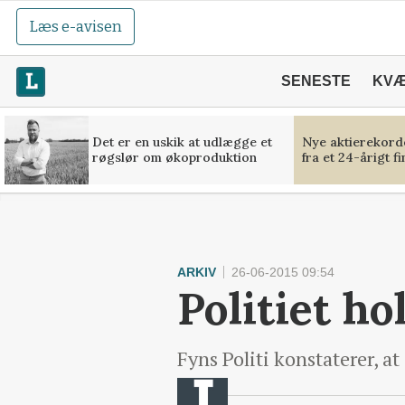
Læs e-avisen
SENESTE
KV
Det er en uskik at udlægge et
Nye aktierekorde
røgslør om økoproduktion
fra et 24-årigt f
ARKIV
26-06-2015 09:54
Politiet h
Fyns Politi konstaterer, a