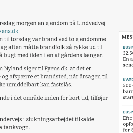
l fredag morgen en ejendom på Lindvedvej
yens.dk
.
MES
en til torsdag var brand ved to ejendomme
dag aften måtte brandfolk så rykke ud til
BUSI
32.5
å bugt med ilden i en af gårdens længer.
En a
send
 Nyland siger til Fyens.dk, at det er
og afspærre et brandsted, når årsagen til
KVÆ
ke umiddelbart kan fastslås.
500-
bar
star
de i det område inden for kort tid, tilføjer
BUSI
Efte
ervejs i slukningsarbejdet tilkalde
opfo
a tankvogn.
for 