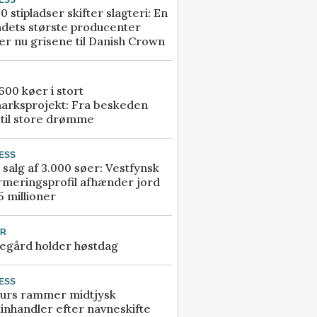
0 stipladser skifter slagteri: En
ndets største producenter
r nu grisene til Danish Crown
00 køer i stort
arksprojekt: Fra beskeden
 til store drømme
ESS
 salg af 3.000 søer: Vestfynsk
rmeringsprofil afhænder jord
5 millioner
UR
egård holder høstdag
ESS
urs rammer midtjysk
inhandler efter navneskifte