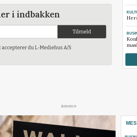
der i indbakken
KULT
Her
Tilmeld
BUSI
Kon
mask
t accepterer du L-Mediehus A/S
Annonce
MES
BUSIN