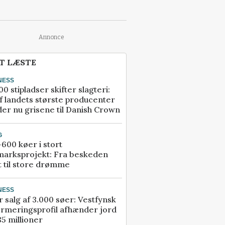
Annonce
T LÆSTE
NESS
00 stipladser skifter slagteri:
f landets største producenter
er nu grisene til Danish Crown
G
600 køer i stort
marksprojekt: Fra beskeden
t til store drømme
NESS
r salg af 3.000 søer: Vestfynsk
rmeringsprofil afhænder jord
85 millioner