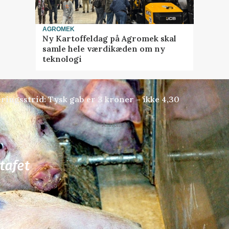
AGROMEK
Ny Kartoffeldag på Agromek skal
samle hele værdikæden om ny
teknologi
ringsstrid: Tysk gab er 3 kroner – ikke 4,30
Annonce
81
ledige stillinger
ngkøbing / Trainee
Rørlægger / håndmand s
dræn/entreprenørarbe