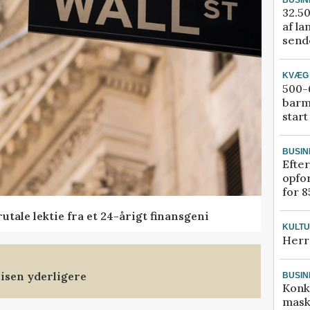
32.50
af la
sende
KVÆG
500-6
barm
start
BUSIN
Efter
opfo
for 8
tale lektie fra et 24-årigt finansgeni
KULT
Herr
isen yderligere
BUSIN
Konk
mask