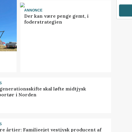
ANNONCE
Der kan være penge gemt, i
foderstrategien
S
generationsskifte skal løfte midtjysk
portør i Norden
S
ire årtier: Familieejet vestjysk producent af