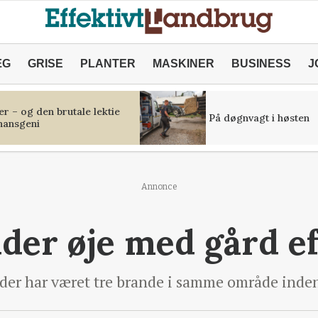
ÆG
GRISE
PLANTER
MASKINER
BUSINESS
J
r – og den brutale lektie
På døgnvagt i høsten
inansgeni
Annonce
older øje med gård e
t der har været tre brande i samme område inden