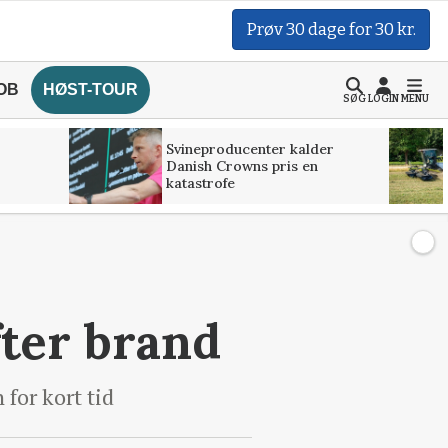
Prøv 30 dage for 30 kr.
OB
HØST-TOUR
SØG
LOGIN
MENU
Svineproducenter kalder
Danish Crowns pris en
katastrofe
fter brand
 for kort tid