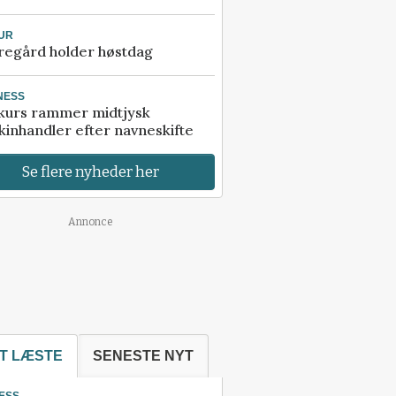
UR
regård holder høstdag
NESS
kurs rammer midtjysk
inhandler efter navneskifte
Se flere nyheder her
Annonce
T LÆSTE
SENESTE NYT
ESS