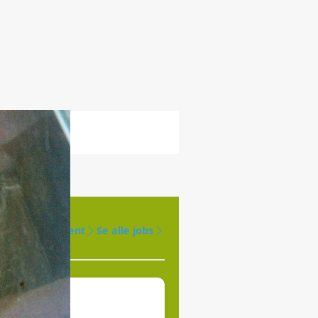
Opret agent
Se alle jobs
øges til
jde.