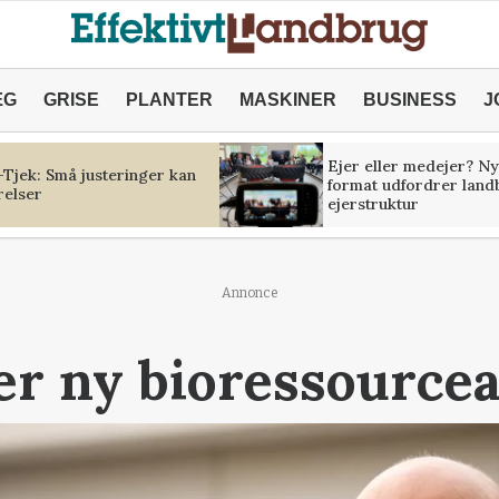
ÆG
GRISE
PLANTER
MASKINER
BUSINESS
J
Ejer eller medejer? Ny
Tjek: Små justeringer kan
format udfordrer land
relser
ejerstruktur
Annonce
er ny bioressourcea