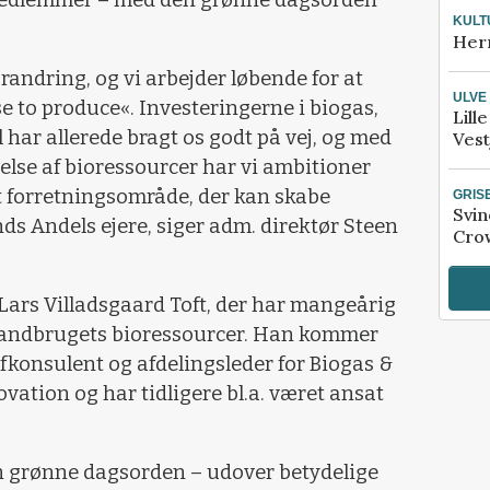
KULT
Her
randring, og vi arbejder løbende for at
ULVE
e to produce«. Investeringerne i biogas,
Lill
 har allerede bragt os godt på vej, og med
Vest
telse af bioressourcer har vi ambitioner
t forretningsområde, der kan skabe
GRIS
Svin
nds Andels ejere, siger adm. direktør Steen
Crow
 Lars Villadsgaard Toft, der har mangeårig
 landbrugets bioressourcer. Han kommer
efkonsulent og afdelingsleder for Biogas &
vation og har tidligere bl.a. været ansat
n grønne dagsorden – udover betydelige