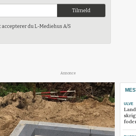
Tilmeld
t accepterer du L-Mediehus A/S
Annonce
MES
ULVE
Land
skrig
fode