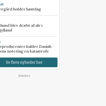
UR
regård holder høstdag
e hund blev dræbt af ulv i
jylland
E
eproducenter kalder Danish
ns notering en katastrofe
Se flere nyheder her
Annonce