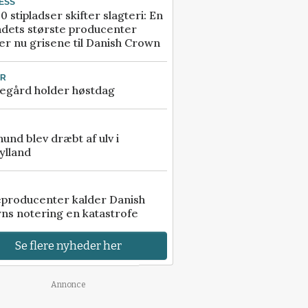
ESS
0 stipladser skifter slagteri: En
ndets største producenter
r nu grisene til Danish Crown
UR
egård holder høstdag
 hund blev dræbt af ulv i
ylland
eproducenter kalder Danish
ns notering en katastrofe
Se flere nyheder her
Annonce