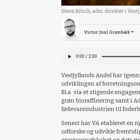
Steen Bitsch, adm. direktør i Vest
Victor Juul Grønbæk
Vestjyllands Andel har igenn
udviklingen af forretningso
Bl.a. via et stigende engage
grøn bioraffinering samt i A
fødevareindustrien til foder
Senest har VA etableret en n
udforske og udvikle fremtidi
grovvareselskabet og dets 