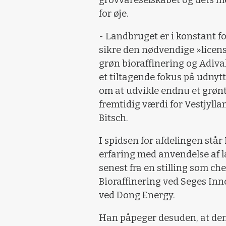
for øje.
- Landbruget er i konstant fo
sikre den nødvendige »licens
grøn bioraffinering og Adival
et tiltagende fokus på udnyt
om at udvikle endnu et grøn
fremtidig værdi for Vestjylla
Bitsch.
I spidsen for afdelingen står
erfaring med anvendelse af
senest fra en stilling som ch
Bioraffinering ved Seges Inno
ved Dong Energy.
Han påpeger desuden, at de