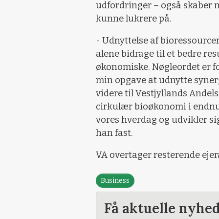
udfordringer – også skaber 
kunne lukrere på.
- Udnyttelse af bioressourcer
alene bidrage til et bedre re
økonomiske. Nøgleordet er for
min opgave at udnytte syner
videre til Vestjyllands And
cirkulær bioøkonomi i endnu 
vores hverdag og udvikler sig
han fast.
VA overtager resterende ejer
Business
Få aktuelle nyhe