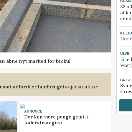
BUSIN
32.50
af la
sende
KULT
Herr
ULVE
Lille
kan åbne nyt marked for biokul
Vestj
GRISE
Svin
format udfordrer landbrugets ejerstruktur
Crow
ANNONCE
Der kan være penge gemt, i
foderstrategien