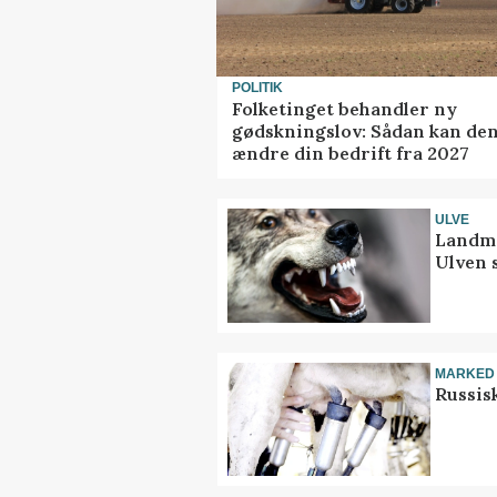
POLITIK
Folketinget behandler ny
gødskningslov: Sådan kan de
ændre din bedrift fra 2027
ULVE
Landma
Ulven 
MARKED
Russis