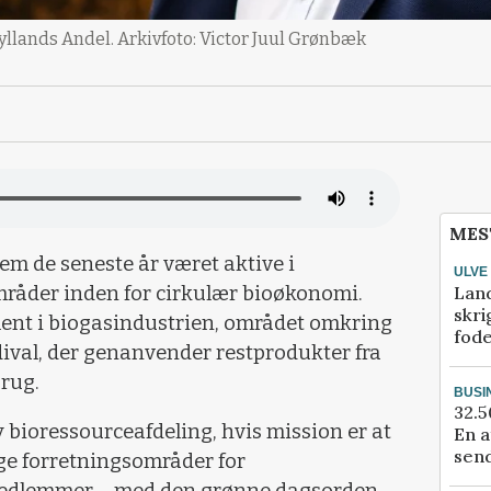
jyllands Andel. Arkivfoto: Victor Juul Grønbæk
MES
em de seneste år været aktive i
ULVE
Lan
mråder inden for cirkulær bioøkonomi.
skri
ment i biogasindustrien, området omkring
fod
dival, der genanvender restprodukter fra
brug.
BUSI
32.5
y bioressourceafdeling, hvis mission er at
En a
send
ge forretningsområder for
medlemmer – med den grønne dagsorden