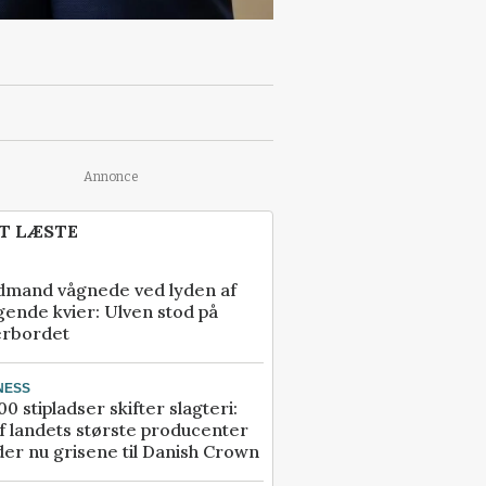
Annonce
T LÆSTE
dmand vågnede ved lyden af
gende kvier: Ulven stod på
erbordet
NESS
00 stipladser skifter slagteri:
f landets største producenter
er nu grisene til Danish Crown