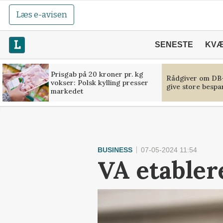
Læs e-avisen
SENESTE
KV
Prisgab på 20 kroner pr. kg
Rådgiver om DB-
vokser: Polsk kylling presser
give store bespa
markedet
BUSINESS
07-05-2024 11:54
VA etabler