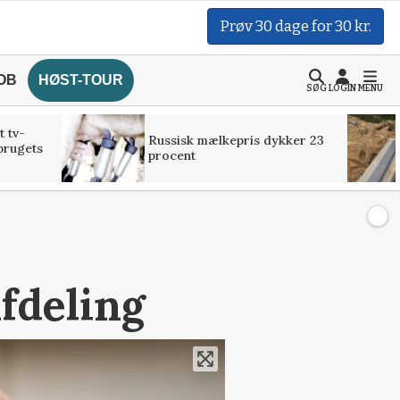
Prøv 30 dage for 30 kr.
OB
HØST-TOUR
SØG
LOGIN
MENU
t tv-
Russisk mælkepris dykker 23
brugets
procent
fdeling