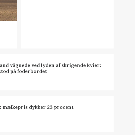
n
nd vågnede ved lyden af skrigende kvier:
stod på foderbordet
k mælkepris dykker 23 procent