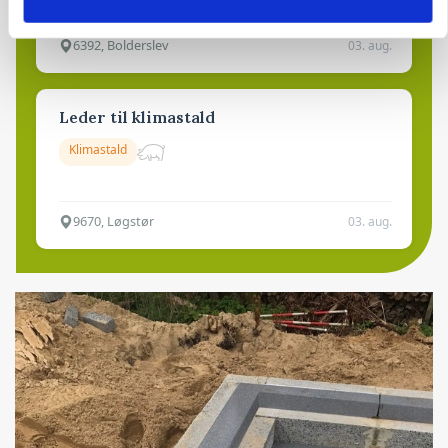
6392, Bolderslev
03. aug.
Leder til klimastald
Klimastald
9670, Løgstør
03. aug.