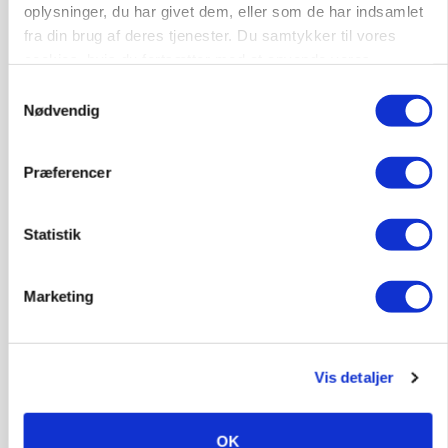
oplysninger, du har givet dem, eller som de har indsamlet
fra din brug af deres tjenester. Du samtykker til vores
Lastbilchauffør søges til Henrik Haves
Maskinstation
cookies, hvis du fortsætter med at anvende vores
hjemmeside.
Samtykkevalg
Godstransport
Nødvendig
4700, Næstved
03. aug.
Præferencer
Medarbejdere til griseproduktion
Statistik
Grise
Marketing
9681, Ranum
03. aug.
Vis detaljer
Kalvepasser til ejendom i udvikling søges
Kalve
OK