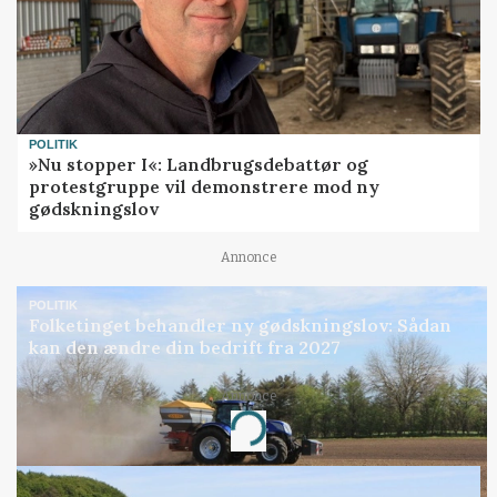
POLITIK
»Nu stopper I«: Landbrugsdebattør og
protestgruppe vil demonstrere mod ny
gødskningslov
Annonce
POLITIK
Folketinget behandler ny gødskningslov: Sådan
kan den ændre din bedrift fra 2027
Annonce
Loading...