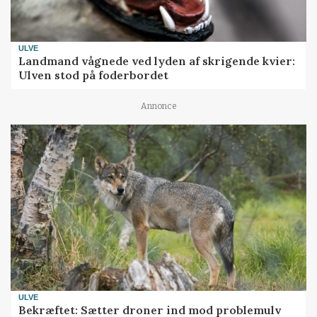
ULVE
Landmand vågnede ved lyden af skrigende kvier:
Ulven stod på foderbordet
Annonce
ULVE
Bekræftet: Sætter droner ind mod problemulv