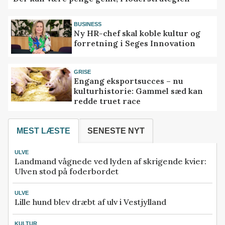
BUSINESS
Ny HR-chef skal koble kultur og
forretning i Seges Innovation
GRISE
Engang eksportsucces – nu
kulturhistorie: Gammel sæd kan
redde truet race
MEST LÆSTE
SENESTE NYT
ULVE
Landmand vågnede ved lyden af skrigende kvier:
Ulven stod på foderbordet
ULVE
Lille hund blev dræbt af ulv i Vestjylland
KULTUR