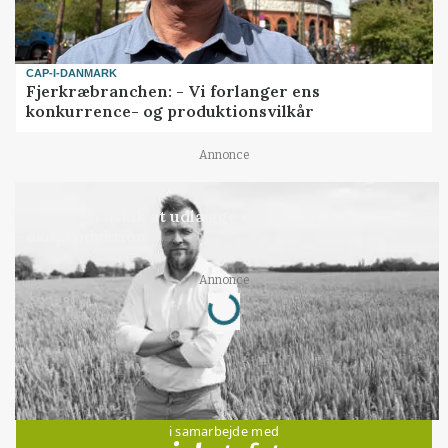
CAP-I-DANMARK
Fjerkræbranchen: - Vi forlanger ens
konkurrence- og produktionsvilkår
Annonce
LEDER
Det er en uskik at udlægge et røgslør om
økoproduktion
Loading...
Annonce
Jobs
i samarbejde med