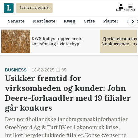
Læs e-avisen
LOGIN
MENU
Seneste
Mest læste
Kvæg
Grise
Planter
Mask
KWS Rallys topper årets
Fjerkræbranchen:
sortsforsøg i vinterbyg
konkurrence- og
BUSINESS
18-02-2025 11:35
Usikker fremtid for
virksomheden og kunder: John
Deere-forhandler med 19 filialer
går konkurs
Den nordhollandske landbrugsmaskinforhandler
GroeNoord Ag & Turf BV er i økonomisk krise,
hvilket betyder lukkede filialer. Konsekvenserne