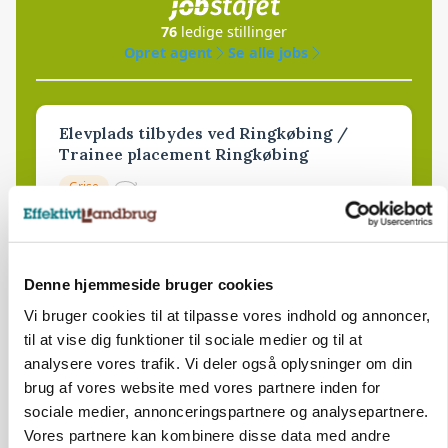
76
ledige stillinger
Opret agent
Se alle jobs
Elevplads tilbydes ved Ringkøbing /
Trainee placement Ringkøbing
Grise
6950, Ringkøbing
06. aug.
NY
Denne hjemmeside bruger cookies
Rørlægger / håndmand søges til
Vi bruger cookies til at tilpasse vores indhold og annoncer,
dræn/entreprenørarbejde.
til at vise dig funktioner til sociale medier og til at
Anlæg
Kloak
analysere vores trafik. Vi deler også oplysninger om din
brug af vores website med vores partnere inden for
sociale medier, annonceringspartnere og analysepartnere.
4690, Haslev
06. aug.
NY
Vores partnere kan kombinere disse data med andre