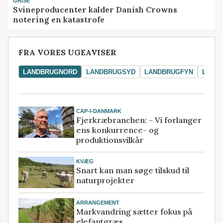
GRISE
Svineproducenter kalder Danish Crowns
notering en katastrofe
FRA VORES UGEAVISER
LANDBRUGNORD
LANDBRUGSYD
LANDBRUGFYN
LAND
CAP-I-DANMARK
Fjerkræbranchen: - Vi forlanger
ens konkurrence- og
produktionsvilkår
KVÆG
Snart kan man søge tilskud til
naturprojekter
ARRANGEMENT
Markvandring sætter fokus på
elefantgræs