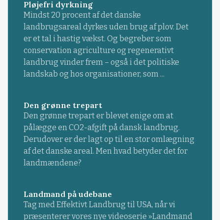
Pløjefri dyrkning
Mindst 20 procent af det danske
landbrugsareal dyrkes uden brug af plov. Det
er et tal i hastig vækst. Og begreber som
conservation agriculture og regenerativt
landbrug vinder frem – også i det politiske
landskab og hos organisationer, som ...
Den grønne trepart
Den grønne trepart er blevet enige om at
pålægge en CO2-afgift på dansk landbrug.
Derudover er der lagt op til en stor omlægning
af det danske areal. Men hvad betyder det for
landmændene?
Landmand på udebane
Tag med Effektivt Landbrug til USA, når vi
præsenterer vores nye videoserie »Landmand