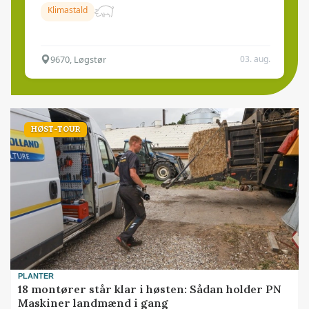
Klimastald
9670, Løgstør
03. aug.
HØST-TOUR
PLANTER
18 montører står klar i høsten: Sådan holder PN
Maskiner landmænd i gang