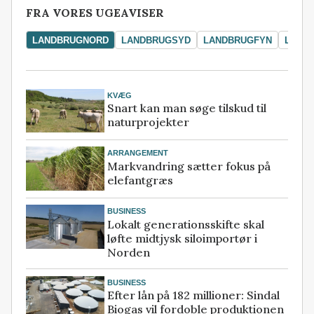
FRA VORES UGEAVISER
LANDBRUGNORD
LANDBRUGSYD
LANDBRUGFYN
LAND
KVÆG
Snart kan man søge tilskud til
naturprojekter
ARRANGEMENT
Markvandring sætter fokus på
elefantgræs
BUSINESS
Lokalt generationsskifte skal
løfte midtjysk siloimportør i
Norden
BUSINESS
Efter lån på 182 millioner: Sindal
Biogas vil fordoble produktionen