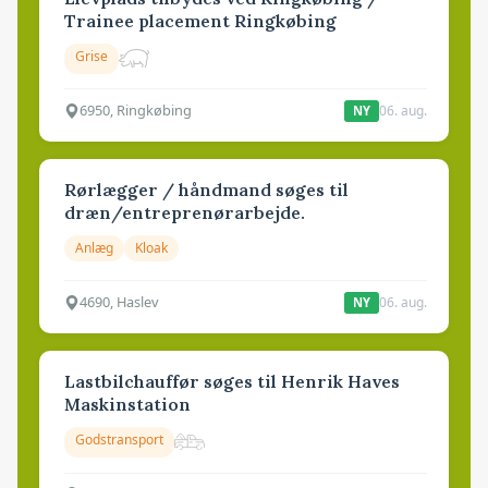
Trainee placement Ringkøbing
Grise
6950, Ringkøbing
06. aug.
NY
Rørlægger / håndmand søges til
dræn/entreprenørarbejde.
Anlæg
Kloak
4690, Haslev
06. aug.
NY
Lastbilchauffør søges til Henrik Haves
Maskinstation
Godstransport