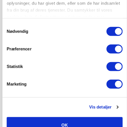
oplysninger, du har givet dem, eller som de har indsamlet
fra din brug af deres tjenester. Du samtykker til vores
KVÆG
Snart kan man søge tilskud til naturprojekter
cookies, hvis du fortsætter med at anvende vores
hjemmeside.
Samtykkevalg
Annonce
Nødvendig
PLANTER
Før såmaskinen kører: Her er efterårets største
Præferencer
skadedyrsrisici
Loading...
Annonce
Statistik
Marketing
Vis detaljer
OK