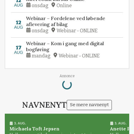
12
AUG
onsdag
Online
Webinar – Fordelene ved løbende
12
aflevering af bilag
AUG
onsdag
Webinar - ONLINE
Webinar – Kom i gang med digital
17
bogføring
AUG
mandag
Webinar - ONLINE
Loading...
Annonce
NAVNENYT
Se mere navnenyt
3. AUG.
3. AUG.
Michaela Toft Jepsen
Anette Pl