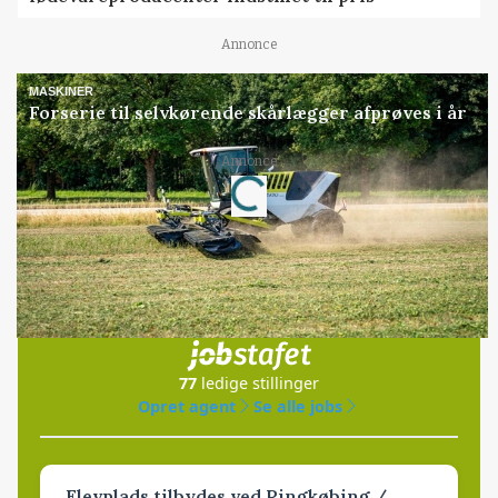
Annonce
MASKINER
Forserie til selvkørende skårlægger afprøves i år
Annonce
Loading...
Jobs
i samarbejde med
77
ledige stillinger
Opret agent
Se alle jobs
Elevplads tilbydes ved Ringkøbing /