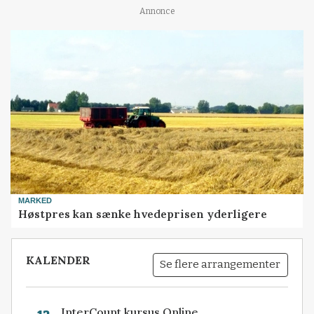
Annonce
MARKED
Høstpres kan sænke hvedeprisen yderligere
KALENDER
Se flere arrangementer
InterCount kursus Online