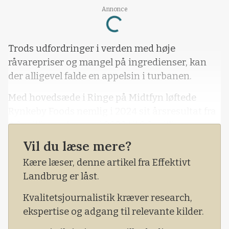
Annonce
Loading...
Trods udfordringer i verden med høje
råvarepriser og mangel på ingredienser, kan
der alligevel falde en appelsin i turbanen.
Med hovedsæde i Ringe på Midtfyn løftede
Rynkeby Foods nemlig i 2024 sit årsresultat fra
4,8 millioner kroner i 2023 til 9,3 millioner
kroner trods et år præget af store udfordringer
Vil du læse mere?
i juicebranchen.
Kære læser, denne artikel fra Effektivt
Landbrug er låst.
Kvalitetsjournalistik kræver research,
ekspertise og adgang til relevante kilder.