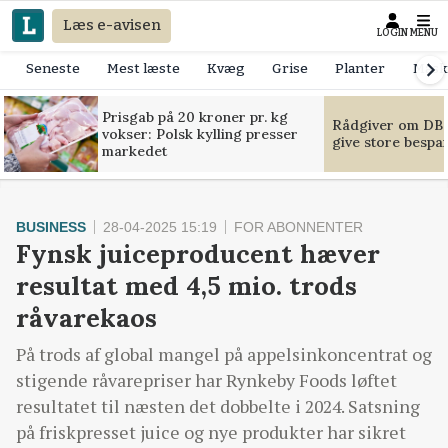
Læs e-avisen
LOGIN
MENU
Seneste
Mest læste
Kvæg
Grise
Planter
Mask
Prisgab på 20 kroner pr. kg
Rådgiver om DB-
vokser: Polsk kylling presser
give store bespa
markedet
BUSINESS
28-04-2025 15:19
FOR ABONNENTER
Fynsk juiceproducent hæver
resultat med 4,5 mio. trods
råvarekaos
På trods af global mangel på appelsinkoncentrat og
stigende råvarepriser har Rynkeby Foods løftet
resultatet til næsten det dobbelte i 2024. Satsning
på friskpresset juice og nye produkter har sikret