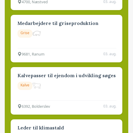
4700, Næstved
03. aug.
Medarbejdere til griseproduktion
Grise
9681, Ranum
03. aug.
Kalvepasser til ejendom i udvikling søges
Kalve
6392, Bolderslev
03. aug.
Leder til klimastald