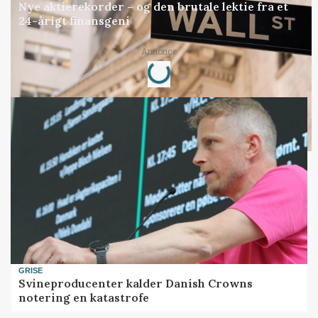
Nye aktierekorder – og den brutale lektie fra et
24-årigt finansgeni
Loading...
Annonce
GRISE
Svineproducenter kalder Danish Crowns
notering en katastrofe