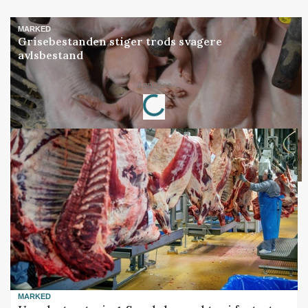
MARKED
Grisebestanden stiger trods svagere
avlsbestand
Annonce
Loading...
MARKED