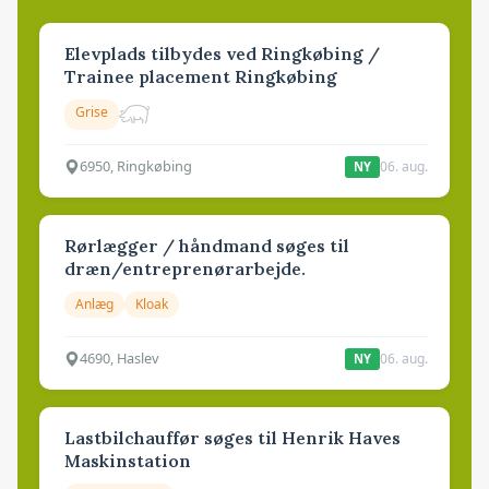
Elevplads tilbydes ved Ringkøbing /
Trainee placement Ringkøbing
Grise
6950, Ringkøbing
06. aug.
NY
Rørlægger / håndmand søges til
dræn/entreprenørarbejde.
Anlæg
Kloak
4690, Haslev
06. aug.
NY
Lastbilchauffør søges til Henrik Haves
Maskinstation