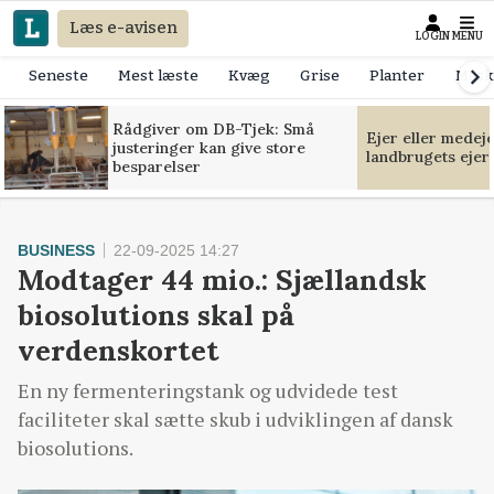
Læs e-avisen
LOGIN
MENU
Seneste
Mest læste
Kvæg
Grise
Planter
Mask
Rådgiver om DB-Tjek: Små
Ejer eller medej
justeringer kan give store
landbrugets ejer
besparelser
BUSINESS
22-09-2025 14:27
Modtager 44 mio.: Sjællandsk
biosolutions skal på
verdenskortet
En ny fermenteringstank og udvidede test
faciliteter skal sætte skub i udviklingen af dansk
biosolutions.