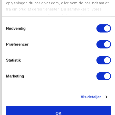
oplysninger, du har givet dem, eller som de har indsamlet
fra din brug af deres tjenester. Du samtykker til vores
cookies, hvis du fortsætter med at anvende vores
hjemmeside.
Samtykkevalg
Nødvendig
Præferencer
BUSINESS
Ejer eller medejer? Nyt tv-format udfordrer
landbrugets ejerstruktur
Statistik
Annonce
Marketing
Loading...
Vis detaljer
OK