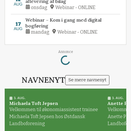
aflevering af bilag
AUG
onsdag
Webinar - ONLINE
Webinar – Kom i gang med digital
17
bogføring
AUG
mandag
Webinar - ONLINE
Annonce
Loading...
NAVNENYT
Se mere navnenyt
3. AUG.
3. AUG.
Michaela Toft Jepsen
Anette Pl
Velkommen til økonomiassistent trainee
Velkommen 
Michaela Toft Jepsen hos Østdansk
Anette Pl
Landboforening
Landbofor