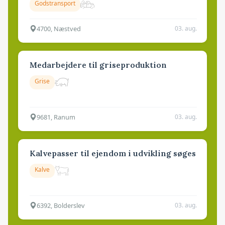
Godstransport
4700, Næstved
03. aug.
Medarbejdere til griseproduktion
Grise
9681, Ranum
03. aug.
Kalvepasser til ejendom i udvikling søges
Kalve
6392, Bolderslev
03. aug.