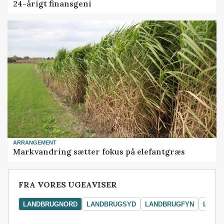
24-årigt finansgeni
ARRANGEMENT
Markvandring sætter fokus på elefantgræs
FRA VORES UGEAVISER
LANDBRUGNORD
LANDBRUGSYD
LANDBRUGFYN
LAND