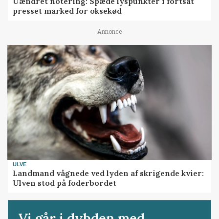
Uændret notering: Spæde lyspunkter i fortsat
presset marked for oksekød
Annonce
ULVE
Landmand vågnede ved lyden af skrigende kvier:
Ulven stod på foderbordet
Vi går i dybden med...