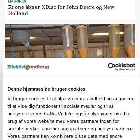
MASKINER
Krone åbner XDisc for John Deere og New
Holland
Denne hjemmeside bruger cookies
Vi bruger cookies til at tilpasse vores indhold og annoncer,
GRISE
Rådgiver om DB-Tjek: Små justeringer kan give
til at vise dig funktioner til sociale medier og til at
store besparelser
analysere vores trafik. Vi deler også oplysninger om din
brug af vores website med vores partnere inden for
sociale medier, annonceringspartnere og analysepartnere.
Vores partnere kan kombinere disse data med andre