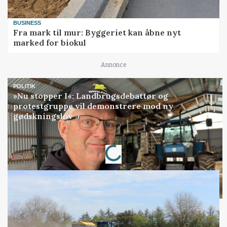
BUSINESS
Fra mark til mur: Byggeriet kan åbne nyt
marked for biokul
Annonce
POLITIK
»Nu stopper I«: Landbrugsdebattør og
protestgruppe vil demonstrere mod ny
gødskningslov
Annonce
Loading...