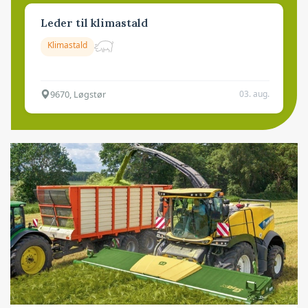
Leder til klimastald
Klimastald
9670, Løgstør
03. aug.