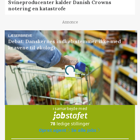
Svineproducenter kalder Danish Crowns
notering en katastrofe
Annonce
LÆSERBREVE
Debat: Danskernes indkøb stemmer ikke med
kravene til økologi
Annonce
Loading...
Jobs
i samarbejde med
78
ledige stillinger
Opret agent
Se alle jobs