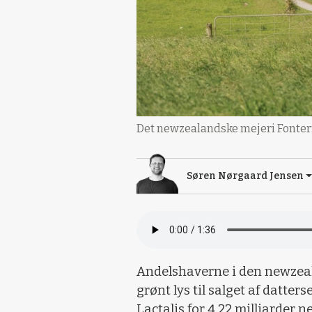
Det newzealandske mejeri Fonterra 
Søren Nørgaard Jensen
Andelshaverne i den newzeal
grønt lys til salget af datte
Lactalis for 4,22 milliarder n