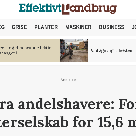
ÆG
GRISE
PLANTER
MASKINER
BUSINESS
J
r – og den brutale lektie
På døgnvagt i høsten
inansgeni
Annonce
fra andelshavere: F
erselskab for 15,6 