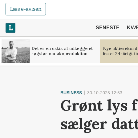
Læs e-avisen
SENESTE
KV
Det er en uskik at udlægge et
Nye aktierekorde
røgslør om økoproduktion
fra et 24-årigt f
BUSINESS
30-10-2025 12:53
Grønt lys 
sælger datt