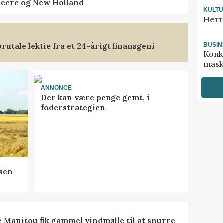
Deere og New Holland
KULT
Herr
rutale lektie fra et 24-årigt finansgeni
BUSIN
Konk
mask
ANNONCE
Der kan være penge gemt, i
foderstrategien
sen
e Manitou fik gammel vindmølle til at snurre