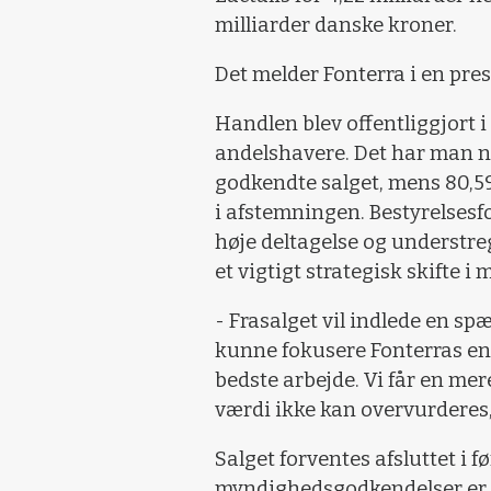
milliarder danske kroner.
Det melder Fonterra i en pre
Handlen blev offentliggjort 
andelshavere. Det har man n
godkendte salget, mens 80,5
i afstemningen. Bestyrelses
høje deltagelse og understre
et vigtigt strategisk skifte i
- Frasalget vil indlede en sp
kunne fokusere Fonterras ene
bedste arbejde. Vi får en mer
værdi ikke kan overvurderes
Salget forventes afsluttet i 
myndighedsgodkendelser er 