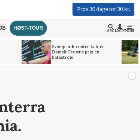
Prøv 30 dage for 30 kr.
OB
HØST-TOUR
SØG
LOGIN
MENU
Svineproducenter kalder
Danish Crowns pris en
katastrofe
onterra
mia.