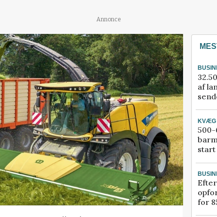
Annonce
MES
BUSIN
32.50
af la
sende
KVÆG
500-6
barm
start
BUSIN
Efter
opfo
for 8