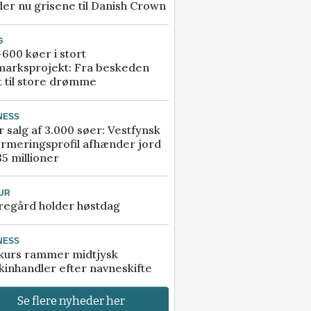
er nu grisene til Danish Crown
G
600 køer i stort
marksprojekt: Fra beskeden
t til store drømme
NESS
r salg af 3.000 søer: Vestfynsk
rmeringsprofil afhænder jord
85 millioner
UR
regård holder høstdag
NESS
kurs rammer midtjysk
inhandler efter navneskifte
Se flere nyheder her