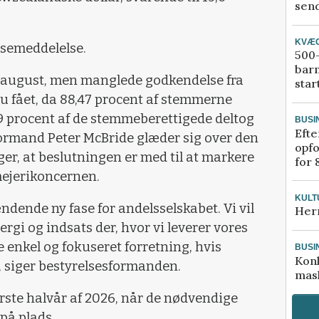
send
KVÆ
ssemeddelelse.
500-
bar
i august, men manglede godkendelse fra
star
u fået, da 88,47 procent af stemmerne
9 procent af de stemmeberettigede deltog
BUSI
Efte
formand Peter McBride glæder sig over den
opfo
ger, at beslutningen er med til at markere
for 
 mejerikoncernen.
KULT
ændende ny fase for andelsselskabet. Vi vil
Her
rgi og indsats der, hvor vi leverer vores
e enkel og fokuseret forretning, hvis
BUSI
Kon
, siger bestyrelsesformanden.
mask
første halvår af 2026, når de nødvendige
på plads.