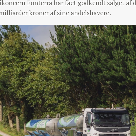
oncern Fonterra har fået godkendt salget af 
 milliarder kroner af sine andelshavere.