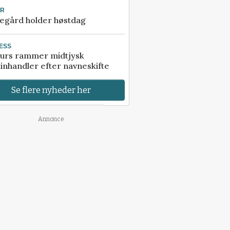
UR
egård holder høstdag
ESS
urs rammer midtjysk
inhandler efter navneskifte
Se flere nyheder her
Annonce