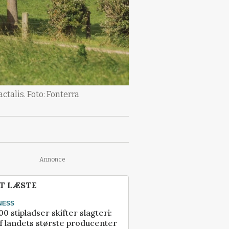
ctalis. Foto: Fonterra
Annonce
T LÆSTE
NESS
00 stipladser skifter slagteri:
f landets største producenter