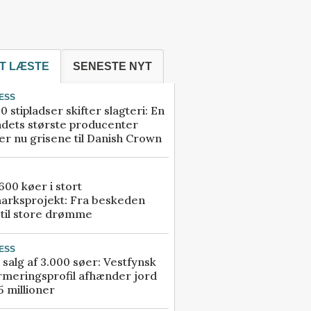
T LÆSTE
SENESTE NYT
ESS
0 stipladser skifter slagteri: En
ndets største producenter
r nu grisene til Danish Crown
00 køer i stort
arksprojekt: Fra beskeden
 til store drømme
ESS
 salg af 3.000 søer: Vestfynsk
rmeringsprofil afhænder jord
5 millioner