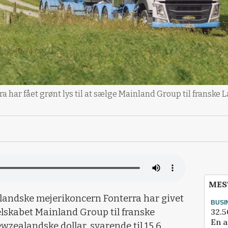
har fået grønt lys til at sælge Mainland Group til franske La
MES
andske mejerikoncern Fonterra har givet
BUSI
32.5
rselskabet Mainland Group til franske
En a
ewzealandske dollar, svarende til 15,6