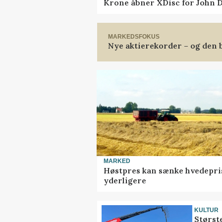
Krone åbner XDisc for John 
MARKEDSFOKUS
Nye aktierekorder – og den b
MARKED
Høstpres kan sænke hvedepri
yderligere
KULTUR
Størst