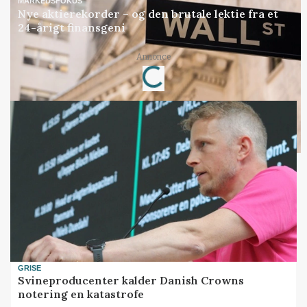
MARKEDSFOKUS
Nye aktierekorder – og den brutale lektie fra et
24-årigt finansgeni
Annonce
Loading...
GRISE
Svineproducenter kalder Danish Crowns
notering en katastrofe