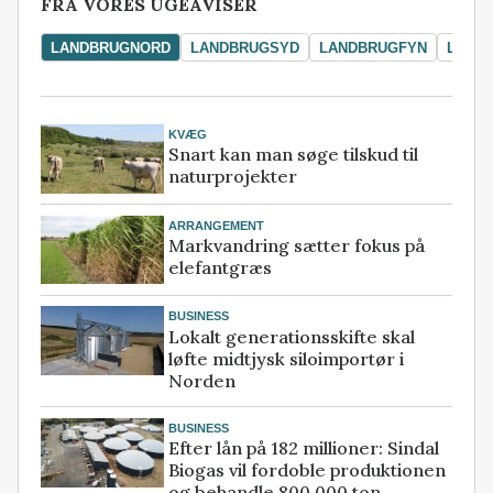
FRA VORES UGEAVISER
LANDBRUGNORD
LANDBRUGSYD
LANDBRUGFYN
LAND
KVÆG
Snart kan man søge tilskud til
naturprojekter
ARRANGEMENT
Markvandring sætter fokus på
elefantgræs
BUSINESS
Lokalt generationsskifte skal
løfte midtjysk siloimportør i
Norden
BUSINESS
Efter lån på 182 millioner: Sindal
Biogas vil fordoble produktionen
og behandle 800.000 ton