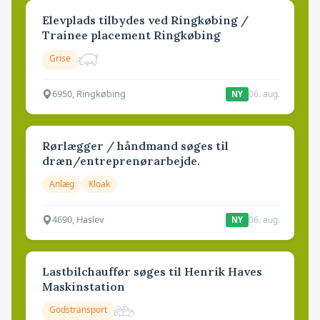
Elevplads tilbydes ved Ringkøbing /
Trainee placement Ringkøbing
Grise
6950, Ringkøbing
06. aug.
NY
Rørlægger / håndmand søges til
dræn/entreprenørarbejde.
Anlæg
Kloak
4690, Haslev
06. aug.
NY
Lastbilchauffør søges til Henrik Haves
Maskinstation
Godstransport