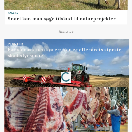
KVÆG
Snart kan man søge tilskud til naturprojekter
Annonce
PLANTER
Før såmaskinen kører: Her er efterårets største
skadedyrsrisici
Annonce
Loading...