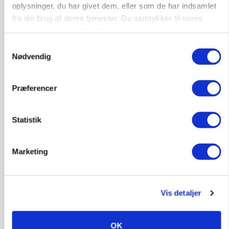
Leder til klimastald
oplysninger, du har givet dem, eller som de har indsamlet
fra din brug af deres tjenester. Du samtykker til vores
Klimastald
cookies, hvis du fortsætter med at anvende vores
hjemmeside.
Samtykkevalg
Nødvendig
9670, Løgstør
03. aug.
Præferencer
Statistik
Marketing
Vis detaljer
POLITIK
OK