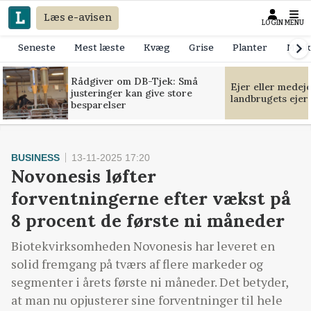
Læs e-avisen
LOGIN
MENU
Seneste
Mest læste
Kvæg
Grise
Planter
Mask
Rådgiver om DB-Tjek: Små
Ejer eller medej
justeringer kan give store
landbrugets ejer
besparelser
BUSINESS
13-11-2025 17:20
Novonesis løfter
forventningerne efter vækst på
8 procent de første ni måneder
Biotekvirksomheden Novonesis har leveret en
solid fremgang på tværs af flere markeder og
segmenter i årets første ni måneder. Det betyder,
at man nu opjusterer sine forventninger til hele