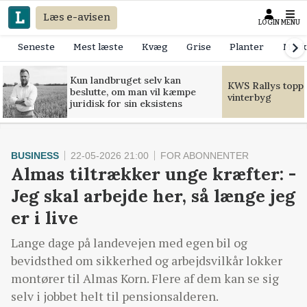
Læs e-avisen
LOGIN
MENU
Seneste
Mest læste
Kvæg
Grise
Planter
Mask
Kun landbruget selv kan
KWS Rallys toppe
beslutte, om man vil kæmpe
vinterbyg
juridisk for sin eksistens
BUSINESS
22-05-2026 21:00
FOR ABONNENTER
Almas tiltrækker unge kræfter: -
Jeg skal arbejde her, så længe jeg
er i live
Lange dage på landevejen med egen bil og
bevidsthed om sikkerhed og arbejdsvilkår lokker
montører til Almas Korn. Flere af dem kan se sig
selv i jobbet helt til pensionsalderen.