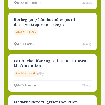
6950, Ringkøbing
06. aug.
Rørlægger / håndmand søges til
dræn/entreprenørarbejde.
Anlæg
Kloak
4690, Haslev
06. aug.
Lastbilchauffør søges til Henrik Haves
Maskinstation
Godstransport
4700, Næstved
03. aug.
Medarbejdere til griseproduktion