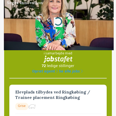
Seges Innovation
Annonce
Loading...
Jobs
i samarbejde med
72
ledige stillinger
Opret agent
Se alle jobs
Elevplads tilbydes ved Ringkøbing /
Trainee placement Ringkøbing
Grise