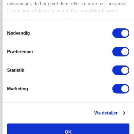
oplysninger, du har givet dem, eller som de har indsamlet
MARKED
fra din brug af deres tjenester. Du samtykker til vores
Russisk mælkepris dykker 23 procent
cookies, hvis du fortsætter med at anvende vores
hjemmeside.
Samtykkevalg
Annonce
Nødvendig
Loading...
Præferencer
Statistik
Marketing
Vis detaljer
BUSINESS
Fra mark til mur: Byggeriet kan åbne nyt
marked for biokul
OK