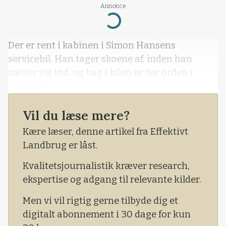
Annonce
Loading...
Der er rent i kabinen i Simon Hansens
servicebil. Han tager skoene af, inden han
sætter sig ind, og bag i bilen er der orden i
sagerne.
Vil du læse mere?
Kære læser, denne artikel fra Effektivt
Landbrug er låst.
Kvalitetsjournalistik kræver research,
ekspertise og adgang til relevante kilder.
Men vi vil rigtig gerne tilbyde dig et
digitalt abonnement i 30 dage for kun