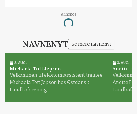
Annonce
Loading...
NAVNENYT
Se mere navnenyt
3. AUG.
3. AUG.
Michaela Toft Jepsen
Anette Pl
Velkommen til økonomiassistent trainee
Velkommen 
Michaela Toft Jepsen hos Østdansk
Anette Pl
Landboforening
Landbofor