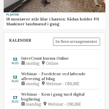
PLANTER
18 montører står klar i høsten: Sådan holder PN
Maskiner landmænd i gang
KALENDER
Se flere arrangementer
InterCount kursus Online
12
AUG
onsdag
Online
Webinar – Fordelene ved løbende
12
aflevering af bilag
AUG
onsdag
Webinar - ONLINE
Webinar – Kom i gang med digital
17
bogføring
AUG
mandag
Webinar - ONLINE