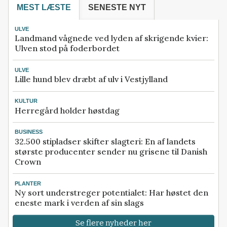
MEST LÆSTE
SENESTE NYT
ULVE
Landmand vågnede ved lyden af skrigende kvier:
Ulven stod på foderbordet
ULVE
Lille hund blev dræbt af ulv i Vestjylland
KULTUR
Herregård holder høstdag
BUSINESS
32.500 stipladser skifter slagteri: En af landets
største producenter sender nu grisene til Danish
Crown
PLANTER
Ny sort understreger potentialet: Har høstet den
eneste mark i verden af sin slags
Se flere nyheder her