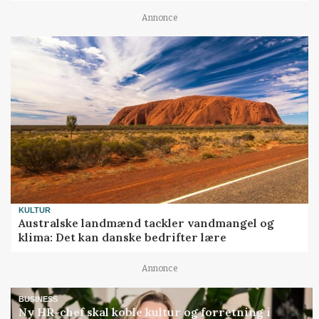
Annonce
KULTUR
Australske landmænd tackler vandmangel og
klima: Det kan danske bedrifter lære
Annonce
BUSINESS
Ny HR-chef skal koble kultur og forretning i