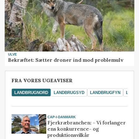
ULVE
Bekræftet: Sætter droner ind mod problemulv
FRA VORES UGEAVISER
LANDBRUGNORD
LANDBRUGSYD
LANDBRUGFYN
LAND
CAP-I-DANMARK
Fjerkræbranchen: - Vi forlanger
ens konkurrence- og
produktionsvilkår