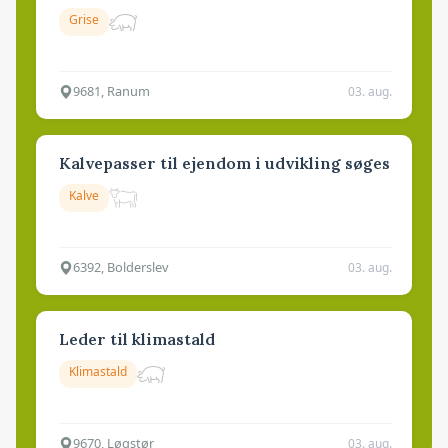
Grise
9681, Ranum
03. aug.
Kalvepasser til ejendom i udvikling søges
Kalve
6392, Bolderslev
03. aug.
Leder til klimastald
Klimastald
9670, Løgstør
03. aug.