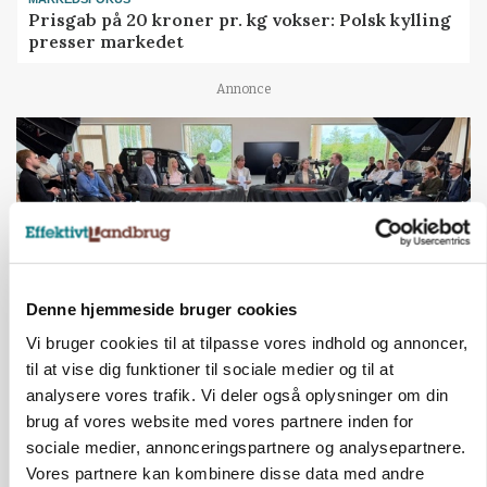
Prisgab på 20 kroner pr. kg vokser: Polsk kylling
presser markedet
Annonce
Denne hjemmeside bruger cookies
Vi bruger cookies til at tilpasse vores indhold og annoncer,
til at vise dig funktioner til sociale medier og til at
BUSINESS
analysere vores trafik. Vi deler også oplysninger om din
Ejer eller medejer? Nyt tv-format udfordrer
brug af vores website med vores partnere inden for
landbrugets ejerstruktur
sociale medier, annonceringspartnere og analysepartnere.
Vores partnere kan kombinere disse data med andre
Annonce