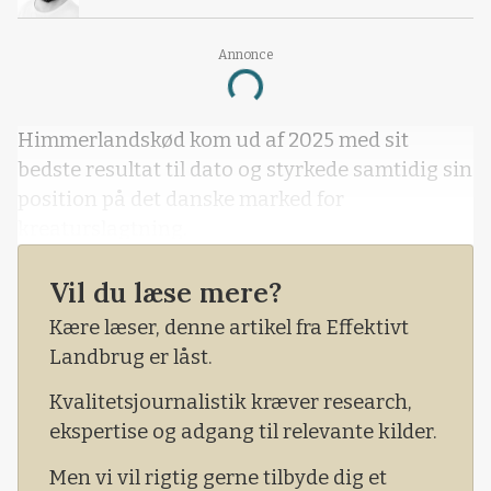
Annonce
Loading...
Himmerlandskød kom ud af 2025 med sit
bedste resultat til dato og styrkede samtidig sin
position på det danske marked for
kreaturslagtning.
Vil du læse mere?
Kære læser, denne artikel fra Effektivt
Landbrug er låst.
Kvalitetsjournalistik kræver research,
ekspertise og adgang til relevante kilder.
Men vi vil rigtig gerne tilbyde dig et