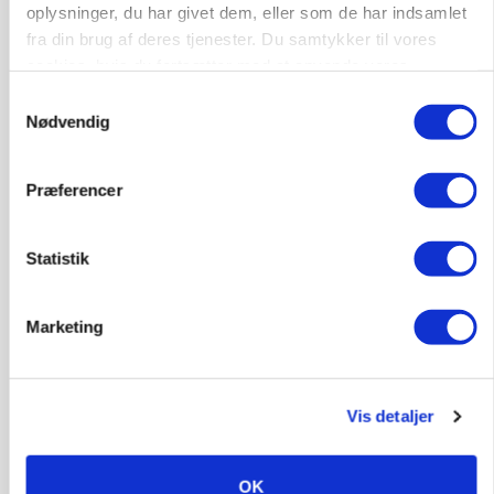
oplysninger, du har givet dem, eller som de har indsamlet
protestgruppe vil demonstrere mod ny
gødskningslov
fra din brug af deres tjenester. Du samtykker til vores
cookies, hvis du fortsætter med at anvende vores
Annonce
hjemmeside.
Samtykkevalg
Nødvendig
POLITIK
Folketinget behandler ny gødskningslov: Sådan
kan den ændre din bedrift fra 2027
Præferencer
Annonce
Loading...
Statistik
Marketing
Vis detaljer
OK