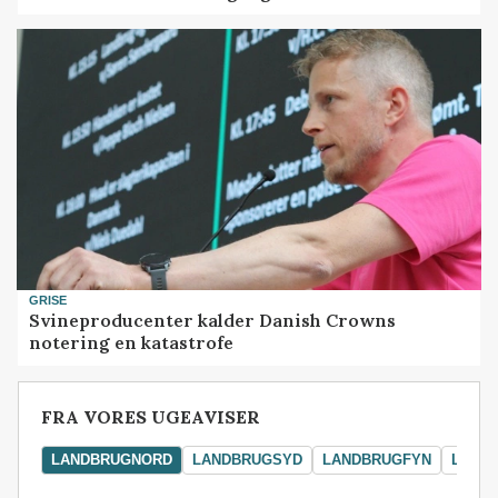
GRISE
Svineproducenter kalder Danish Crowns
notering en katastrofe
FRA VORES UGEAVISER
LANDBRUGNORD
LANDBRUGSYD
LANDBRUGFYN
LAND