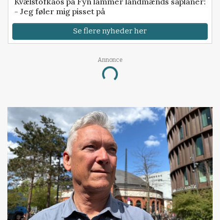
Kvælstofkaos på Fyn lammer landmænds såplaner:
- Jeg føler mig pisset på
Se flere nyheder her
Annonce
Loading...