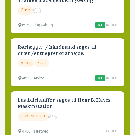
Grise
6950, Ringkøbing
06. aug.
NY
Rørlægger / håndmand søges til
dræn/entreprenørarbejde.
Anlæg
Kloak
4690, Haslev
06. aug.
NY
Lastbilchauffør søges til Henrik Haves
Maskinstation
Godstransport
4700, Næstved
03. aug.