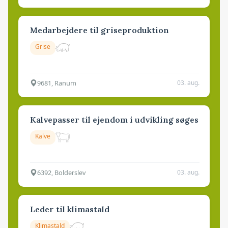
Medarbejdere til griseproduktion
Grise
9681, Ranum
03. aug.
Kalvepasser til ejendom i udvikling søges
Kalve
6392, Bolderslev
03. aug.
Leder til klimastald
Klimastald