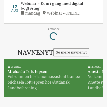
Webinar – Kom i gang med digital
17
bogføring
AUG
mandag
Webinar - ONLINE
Annonce
Loading...
NAVNENYT
Se mere navnenyt
3. AUG.
3. AUG.
Michaela Toft Jepsen
Anette Pl
Velkommen til økonomiassistent trainee
Velkommen 
Michaela Toft Jepsen hos Østdansk
Anette Pl
Landboforening
Landbofor