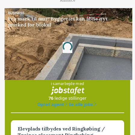
Annonce
BUSINESS
Fra mark til mur: Byggeriet kan åbne nyt
marked for biokul
Annonce
Loading...
Jobs
i samarbejde med
76
ledige stillinger
Opret agent
Se alle jobs
Elevplads tilbydes ved Ringkøbing /
Trainee placement Ringkøbing