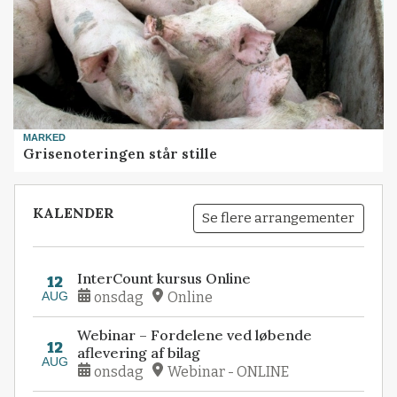
MARKED
Grisenoteringen står stille
KALENDER
Se flere arrangementer
InterCount kursus Online
12
AUG
onsdag
Online
Webinar – Fordelene ved løbende
12
aflevering af bilag
AUG
onsdag
Webinar - ONLINE