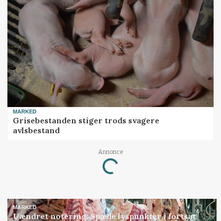
MARKED
Grisebestanden stiger trods svagere
avlsbestand
Annonce
Loading...
MARKED
Uændret notering: Spæde lyspunkter i fortsat