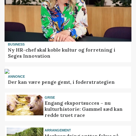
BUSINESS
Ny HR-chef skal koble kultur og forretning i
Seges Innovation
ANNONCE
Der kan være penge gemt, i foderstrategien
GRISE
Engang eksportsucces – nu
kulturhistorie: Gammel sæd kan
redde truet race
ARRANGEMENT
Markvandring sætter fokus på