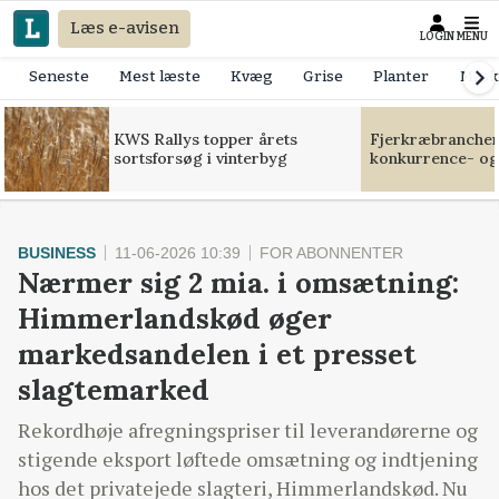
Læs e-avisen
LOGIN
MENU
Seneste
Mest læste
Kvæg
Grise
Planter
Mask
KWS Rallys topper årets
Fjerkræbranchen:
sortsforsøg i vinterbyg
konkurrence- og
BUSINESS
11-06-2026 10:39
FOR ABONNENTER
Nærmer sig 2 mia. i omsætning:
Himmerlandskød øger
markedsandelen i et presset
slagtemarked
Rekordhøje afregningspriser til leverandørerne og
stigende eksport løftede omsætning og indtjening
hos det privatejede slagteri, Himmerlandskød. Nu