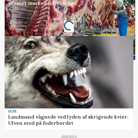
presset marked for oksekød
Annonce
Loading...
ULVE
Landmand vågnede ved lyden af skrigende kvier:
Ulven stod på foderbordet
Annonce