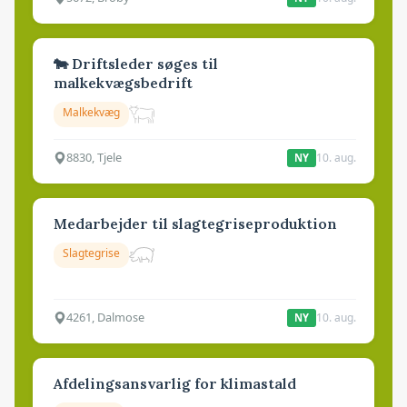
🐄 Driftsleder søges til
malkekvægsbedrift
Malkekvæg
8830, Tjele
10. aug.
NY
Medarbejder til slagtegriseproduktion
Slagtegrise
4261, Dalmose
10. aug.
NY
Afdelingsansvarlig for klimastald