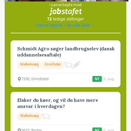
i samarbejde med
72
ledige stillinger
Opret agent
Se alle jobs
Schmidt Agro søger landbrugselev (dansk
uddannelsesaftale)
Malkekvæg
Grovfoder
7200, Grindsted
10. aug.
NY
Elsker du køer, og vil du have mere
ansvar i hverdagen?
Malkekvæg
5672, Broby
10. aug.
NY