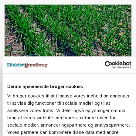
PLANTER
Grøntsagsproduktion presset af kvælstofkrav:
Denne hjemmeside bruger cookies
Seks hektar brak for én hektar porrer
Vi bruger cookies til at tilpasse vores indhold og annoncer,
til at vise dig funktioner til sociale medier og til at
Annonce
analysere vores trafik. Vi deler også oplysninger om din
brug af vores website med vores partnere inden for
sociale medier, annonceringspartnere og analysepartnere.
Vores partnere kan kombinere disse data med andre