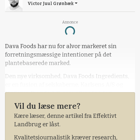
Victor Juul Grønbæk
Annonce
Loading...
Dava Foods har nu for alvor markeret sin
forretningsmæssige intentioner på det
plantebaserede marked.
Den nye virksomhed, Dava Foods Ingredients,
er en fusion af selskaberne, Karlsens A/S og
Møllerup Brands A/S, som allerede i dag
bidrager med henholdsvis et sortiment af
Vil du læse mere?
krydderier samt frø, kerner, mel og olie.
Kære læser, denne artikel fra Effektivt
Det kommer fremadrettet til at blive
Landbrug er låst.
markedsført med sin egen label, som skal
Kvalitetsjournalistik kræver research,
signalere danskhed, sundhed og