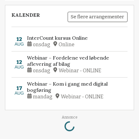
KALENDER
Se flere arrangementer
InterCount kursus Online
12
AUG
onsdag
Online
Webinar – Fordelene ved løbende
12
aflevering af bilag
AUG
onsdag
Webinar - ONLINE
Webinar – Kom i gang med digital
17
bogføring
AUG
mandag
Webinar - ONLINE
Loading...
Annonce