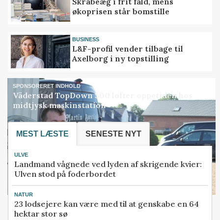
Skrabeæg i frit fald, mens
økoprisen står bomstille
BUSINESS
L&F-profil vender tilbage til
Axelborg i ny topstilling
SPONSORERET INDHOLD
Väderstad TopDown 500 løfter oppetiden hos
midtjysk maskinstation
MEST LÆSTE
SENESTE NYT
ULVE
Landmand vågnede ved lyden af skrigende kvier:
Ulven stod på foderbordet
NATUR
23 lodsejere kan være med til at genskabe en 64
hektar stor sø