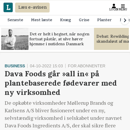
Læs e-avisen
LOGIN
MENU
Seneste
Mest læste
Kvæg
Grise
Planter
Mask
Det er helt i hegnet, når nogen
Debat: Rewilding
fortsat påstår, at ulve hører
skandaløst af m
hjemme i nutidens Danmark
BUSINESS
04-10-2022 15:03
FOR ABONNENTER
Dava Foods går »all in« på
plantebaserede fødevarer med
ny virksomhed
De opkøbte virksomheder Møllerup Brands og
Karlsens A/S bliver fusioneret under en ny,
selvstændig virksomhed i selskabet under navnet
Dava Foods Ingredients A/S, der skal sikre flere