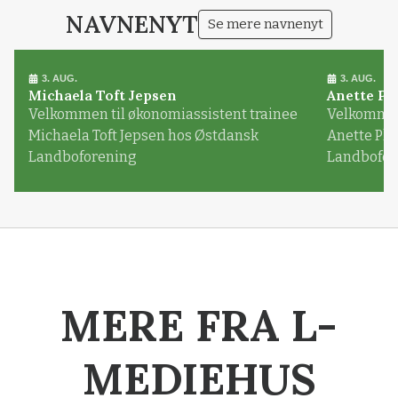
NAVNENYT
Se mere navnenyt
3. AUG.
3. AUG.
Michaela Toft Jepsen
Anette Pl
Velkommen til økonomiassistent trainee
Velkommen 
Michaela Toft Jepsen hos Østdansk
Anette Pl
Landboforening
Landbofor
MERE FRA L-
MEDIEHUS