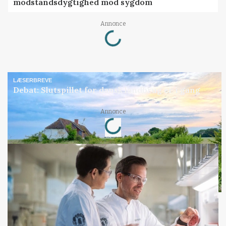
modstandsdygtighed mod sygdom
Loading...
Annonce
LÆSERBREVE
Debat: Slutspillet for dansk landbrug er i gang
Loading...
Annonce