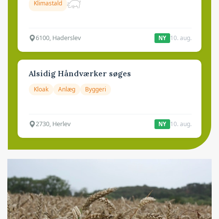
Klimastald
6100, Haderslev
10. aug.
NY
Alsidig Håndværker søges
Kloak
Anlæg
Byggeri
2730, Herlev
10. aug.
NY