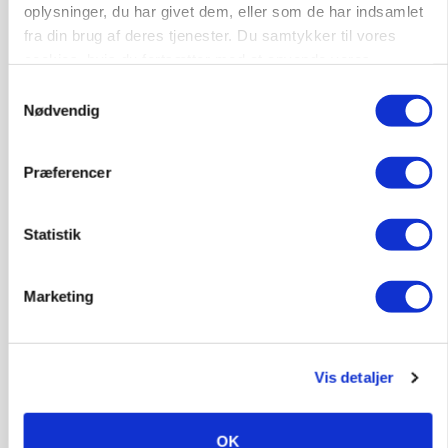
oplysninger, du har givet dem, eller som de har indsamlet
fra din brug af deres tjenester. Du samtykker til vores
cookies, hvis du fortsætter med at anvende vores
hjemmeside.
Samtykkevalg
Nødvendig
BUSINESS
Præferencer
Stærkt år for griseformand: Overskud nærmer
sig 8 mio.
Statistik
Annonce
BUSINESS
Marketing
Danish Agro skifter nøgleprofil i Østdanmark
Loading...
Annonce
Vis detaljer
OK