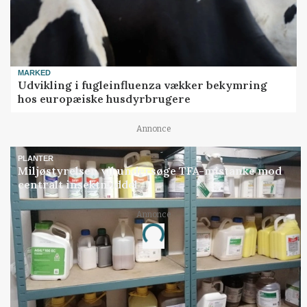
MARKED
Udvikling i fugleinfluenza vækker bekymring
hos europæiske husdyrbrugere
Annonce
PLANTER
Miljøstyrelsen vil undersøge TFA-mistanke mod
centralt insektmiddel
Annonce
Loading...
Jobs