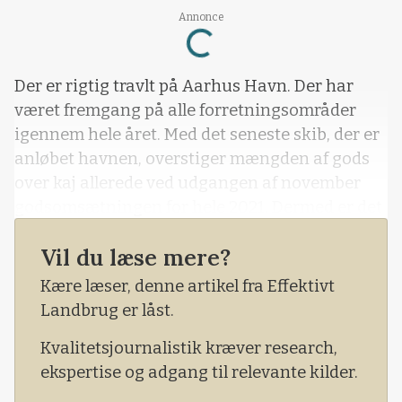
Loading...
Annonce
Der er rigtig travlt på Aarhus Havn. Der har
været fremgang på alle forretningsområder
igennem hele året. Med det seneste skib, der er
anløbet havnen, overstiger mængden af gods
over kaj allerede ved udgangen af november
godsomsætningen for hele 2021. Dermed er det
ottende år i træk, at godsmængden på Aarhus
Vil du læse mere?
Havn stiger.
Kære læser, denne artikel fra Effektivt
Landbrug er låst.
Kvalitetsjournalistik kræver research,
ekspertise og adgang til relevante kilder.