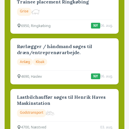
Trainee placement Ringkøbing
Grise
6950, Ringkøbing
06. aug.
NY
Rørlægger / håndmand søges til
dræn/entreprenørarbejde.
Anlæg
Kloak
4690, Haslev
06. aug.
NY
Lastbilchauffør søges til Henrik Haves
Maskinstation
Godstransport
4700, Næstved
03. aug.