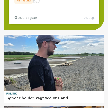
Klimastald
9670, Løgstør
03. aug.
POLITIK
Bønder holder vagt ved Rusland