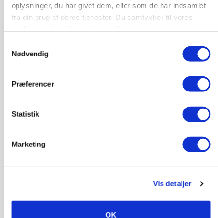
KVÆG
oplysninger, du har givet dem, eller som de har indsamlet
Snart kan man søge tilskud til naturprojekter
fra din brug af deres tjenester. Du samtykker til vores
cookies, hvis du fortsætter med at anvende vores
Annonce
hjemmeside.
Samtykkevalg
PLANTER
Nødvendig
Før såmaskinen kører: Her er efterårets største
skadedyrsrisici
Præferencer
Annonce
Loading...
Statistik
Marketing
Vis detaljer
OK