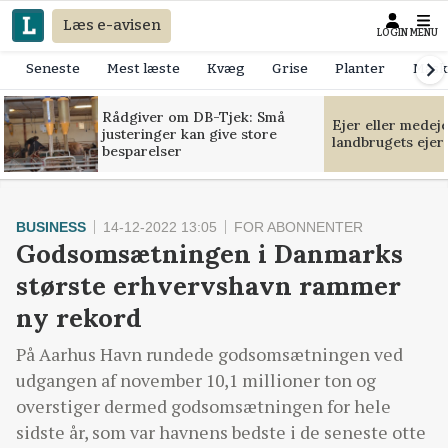
Læs e-avisen
LOGIN
MENU
Seneste
Mest læste
Kvæg
Grise
Planter
Mask
Rådgiver om DB-Tjek: Små
Ejer eller medej
justeringer kan give store
landbrugets ejer
besparelser
BUSINESS
14-12-2022 13:05
FOR ABONNENTER
Godsomsætningen i Danmarks
største erhvervshavn rammer
ny rekord
På Aarhus Havn rundede godsomsætningen ved
udgangen af november 10,1 millioner ton og
overstiger dermed godsomsætningen for hele
sidste år, som var havnens bedste i de seneste otte