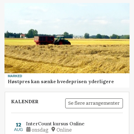
MARKED
Høstpres kan sænke hvedeprisen yderligere
KALENDER
Se flere arrangementer
InterCount kursus Online
12
AUG
onsdag
Online