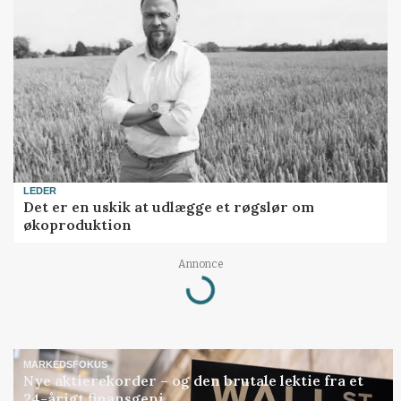
LEDER
Det er en uskik at udlægge et røgslør om
økoproduktion
Annonce
Loading...
MARKEDSFOKUS
Nye aktierekorder – og den brutale lektie fra et
24-årigt finansgeni