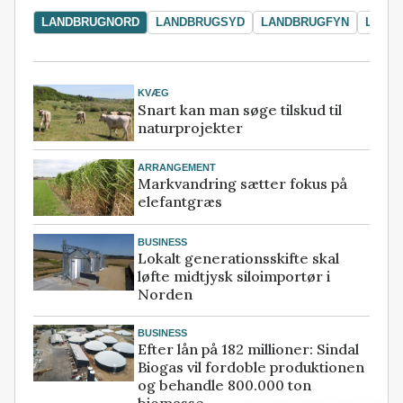
LANDBRUGNORD
LANDBRUGSYD
LANDBRUGFYN
LAND
KVÆG
Snart kan man søge tilskud til
naturprojekter
ARRANGEMENT
Markvandring sætter fokus på
elefantgræs
BUSINESS
Lokalt generationsskifte skal
løfte midtjysk siloimportør i
Norden
BUSINESS
Efter lån på 182 millioner: Sindal
Biogas vil fordoble produktionen
og behandle 800.000 ton