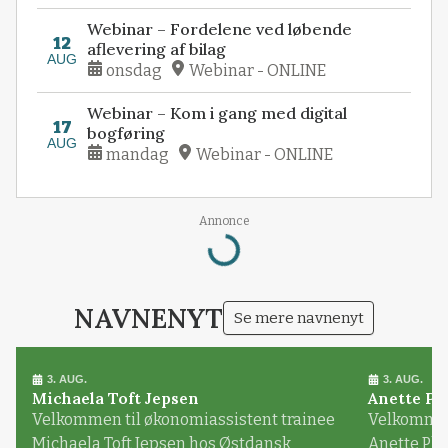
Webinar – Fordelene ved løbende
12
aflevering af bilag
AUG
onsdag
Webinar - ONLINE
Webinar – Kom i gang med digital
17
bogføring
AUG
mandag
Webinar - ONLINE
Annonce
Loading...
NAVNENYT
Se mere navnenyt
3. AUG.
3. AUG.
Michaela Toft Jepsen
Anette Pl
Velkommen til økonomiassistent trainee
Velkommen 
Michaela Toft Jepsen hos Østdansk
Anette Pl