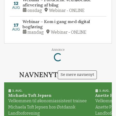
12
aflevering af bilag
AUG
onsdag
Webinar - ONLINE
Webinar – Kom i gang med digital
17
bogføring
AUG
mandag
Webinar - ONLINE
Annonce
Loading...
NAVNENYT
Se mere navnenyt
3. AUG.
3. AUG.
Michaela Toft Jepsen
Anette Pl
Velkommen til økonomiassistent trainee
Velkommen 
Michaela Toft Jepsen hos Østdansk
Anette Pl
Landboforening
Landbofor