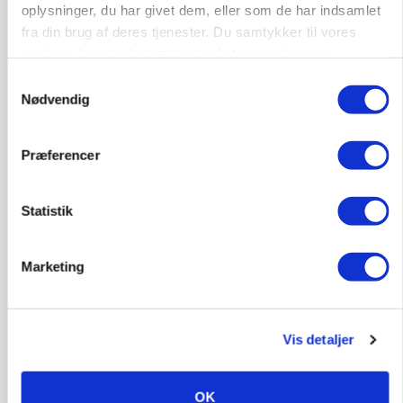
oplysninger, du har givet dem, eller som de har indsamlet
POLITIK
fra din brug af deres tjenester. Du samtykker til vores
»Nu stopper I«: Landbrugsdebattør og
protestgruppe vil demonstrere mod ny
cookies, hvis du fortsætter med at anvende vores
gødskningslov
hjemmeside.
Samtykkevalg
Nødvendig
Annonce
POLITIK
Præferencer
Folketinget behandler ny gødskningslov: Sådan
kan den ændre din bedrift fra 2027
Statistik
Annonce
Loading...
Marketing
Vis detaljer
OK