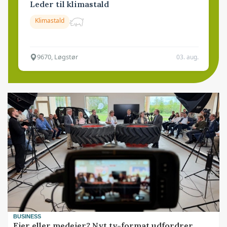
Leder til klimastald
Klimastald
9670, Løgstør
03. aug.
BUSINESS
Ejer eller medejer? Nyt tv-format udfordrer