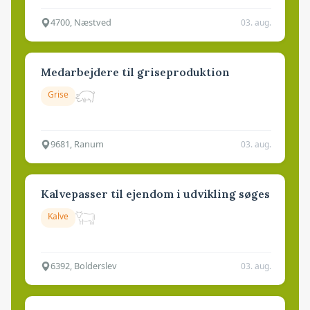
4700, Næstved
03. aug.
Medarbejdere til griseproduktion
Grise
9681, Ranum
03. aug.
Kalvepasser til ejendom i udvikling søges
Kalve
6392, Bolderslev
03. aug.