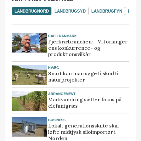
LANDBRUGNORD
LANDBRUGSYD
LANDBRUGFYN
LAND
CAP-I-DANMARK
Fjerkræbranchen: - Vi forlanger
ens konkurrence- og
produktionsvilkår
KVÆG
Snart kan man søge tilskud til
naturprojekter
ARRANGEMENT
Markvandring sætter fokus på
elefantgræs
BUSINESS
Lokalt generationsskifte skal
løfte midtjysk siloimportør i
Norden