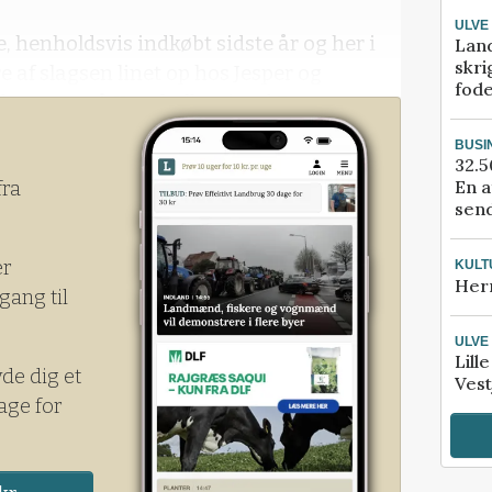
ULVE
, henholdsvis indkøbt sidste år og her i
Lan
skri
 af slagsen linet op hos Jesper og
fod
dommen på Kogsbøllevej ved Frørup.
 overtagelsen af aktiviteterne fra
BUSI
ge år drev slamsugning og spuling ved
32.5
En a
fra
send
er
KULT
Her
gang til
ULVE
Lill
yde dig et
Vest
age for