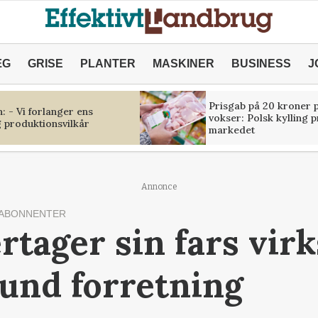
ÆG
GRISE
PLANTER
MASKINER
BUSINESS
J
Prisgab på 20 kroner p
 - Vi forlanger ens
vokser: Polsk kylling 
 produktionsvilkår
markedet
Annonce
 ABONNENTER
ertager sin fars vir
sund forretning