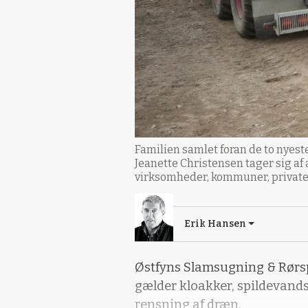
Familien samlet foran de to nyes
Jeanette Christensen tager sig a
virksomheder, kommuner, private
Erik Hansen
Østfyns Slamsugning & Rørsp
gælder kloakker, spildevandsb
rensning af dræn.