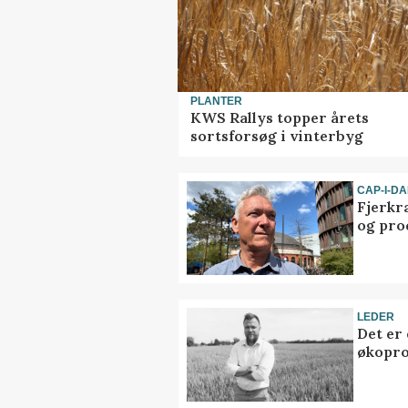
PLANTER
KWS Rallys topper årets
sortsforsøg i vinterbyg
CAP-I-D
Fjerkr
og pro
LEDER
Det er
økopr