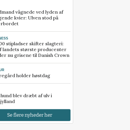
dmand vågnede ved lyden af
gende kvier: Ulven stod på
erbordet
NESS
00 stipladser skifter slagteri:
f landets største producenter
er nu grisene til Danish Crown
UR
regård holder høstdag
e hund blev dræbt af ulv i
jylland
Se flere nyheder her