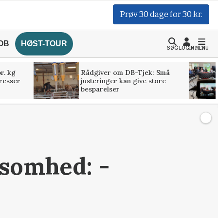
Prøv 30 dage for 30 kr.
OB
HØST-TOUR
SØG
LOGIN
MENU
r. kg
Rådgiver om DB-Tjek: Små
presser
justeringer kan give store
besparelser
ksomhed: -