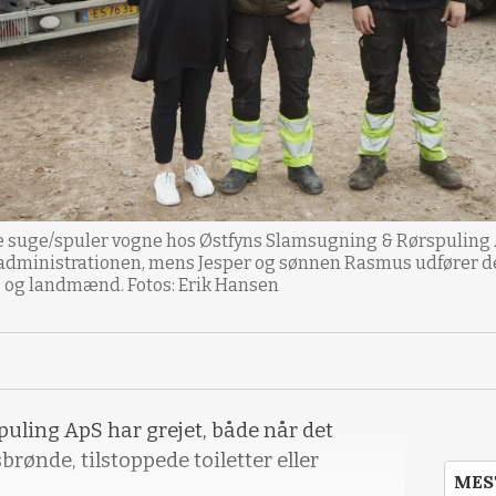
te suge/spuler vogne hos Østfyns Slamsugning & Rørspuling 
f administrationen, mens Jesper og sønnen Rasmus udfører 
 og landmænd. Fotos: Erik Hansen
uling ApS har grejet, både når det
rønde, tilstoppede toiletter eller
MES