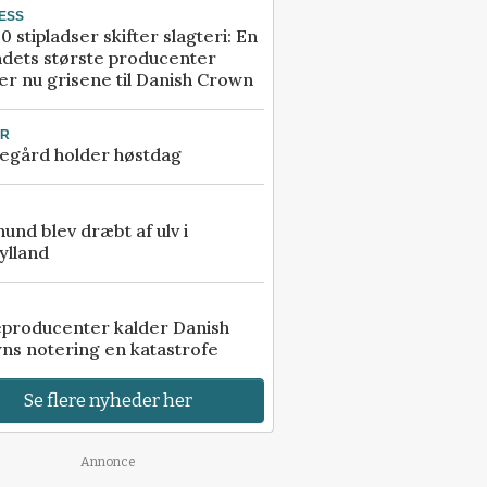
ESS
0 stipladser skifter slagteri: En
ndets største producenter
r nu grisene til Danish Crown
UR
egård holder høstdag
 hund blev dræbt af ulv i
ylland
eproducenter kalder Danish
ns notering en katastrofe
Se flere nyheder her
Annonce