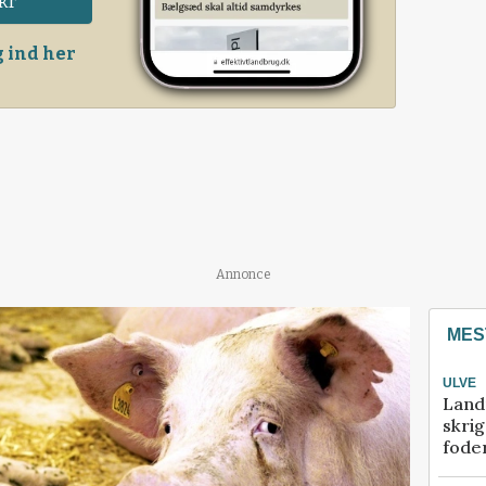
kr
 ind her
Annonce
MES
ULVE
Land
skrig
fode