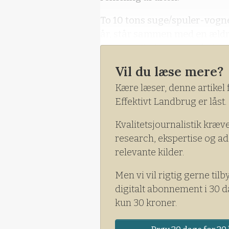
To 10 tons suge/spuler-vogne
år, står sammen med en ældre
Rasmus Christensen på ejen
Sidstnævnte vogn stammer fra
Vil du læse mere?
Rosilde Højgaard, som i man
Kære læser, denne artikel 
siden af landbruget.
Effektivt Landbrug er låst.
Kvalitetsjournalistik kræv
research, ekspertise og ad
relevante kilder.
Men vi vil rigtig gerne tilb
digitalt abonnement i 30 d
kun 30 kroner.