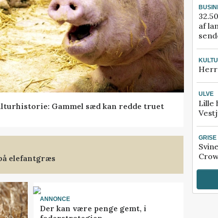
BUSIN
32.50
af la
sende
KULT
Herr
ULVE
Lille
lturhistorie: Gammel sæd kan redde truet
Vestj
GRISE
Svin
Crow
på elefantgræs
ANNONCE
Der kan være penge gemt, i
foderstrategien