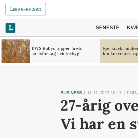
Læs e-avisen
SENESTE
KV
KWS Rallys topper årets
Fjerkræbranchen:
sortsforsøg i vinterbyg
konkurrence- og
BUSINESS
11-11-2023 10:17
FOR
27-årig ov
Vi har en 