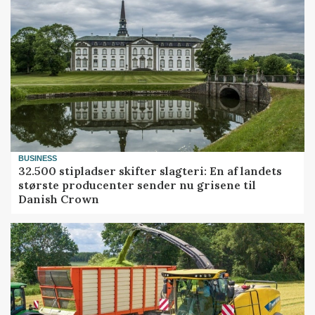
BUSINESS
32.500 stipladser skifter slagteri: En af landets
største producenter sender nu grisene til
Danish Crown