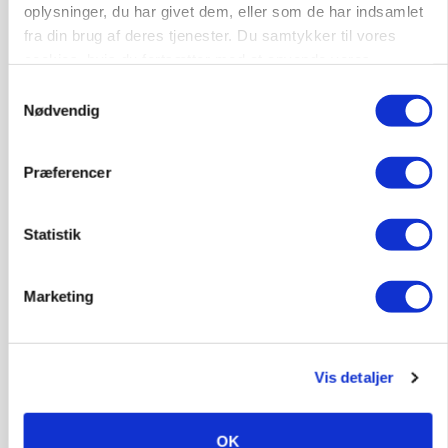
oplysninger, du har givet dem, eller som de har indsamlet
MARKEDSFOKUS
fra din brug af deres tjenester. Du samtykker til vores
Nye aktierekorder – og den brutale lektie fra et
cookies, hvis du fortsætter med at anvende vores
24-årigt finansgeni
hjemmeside.
Samtykkevalg
Nødvendig
Annonce
Loading...
Præferencer
MARKED
Høstpres kan sænke hvedeprisen yderligere
Statistik
Marketing
Vis detaljer
OK