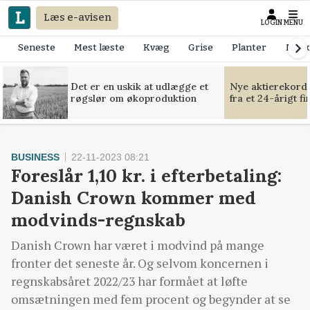
Læs e-avisen
LOGIN
MENU
Seneste
Mest læste
Kvæg
Grise
Planter
Mask
Det er en uskik at udlægge et
Nye aktierekorde
røgslør om økoproduktion
fra et 24-årigt f
BUSINESS
22-11-2023 08:21
Foreslår 1,10 kr. i efterbetaling:
Danish Crown kommer med
modvinds-regnskab
Danish Crown har været i modvind på mange
fronter det seneste år. Og selvom koncernen i
regnskabsåret 2022/23 har formået at løfte
omsætningen med fem procent og begynder at se