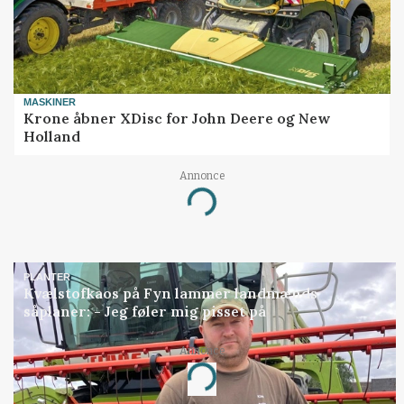
MASKINER
Krone åbner XDisc for John Deere og New
Holland
Loading...
Annonce
PLANTER
Kvælstofkaos på Fyn lammer landmænds
såplaner: - Jeg føler mig pisset på
Loading...
Annonce