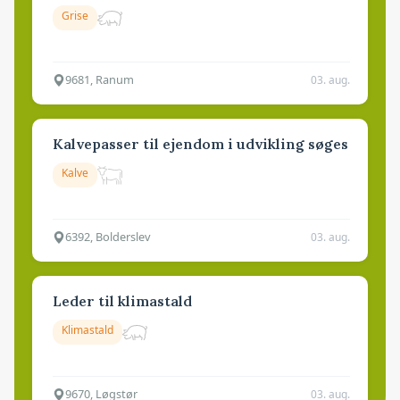
Grise
9681, Ranum
03. aug.
Kalvepasser til ejendom i udvikling søges
Kalve
6392, Bolderslev
03. aug.
Leder til klimastald
Klimastald
9670, Løgstør
03. aug.