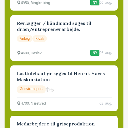
6950, Ringkøbing
06. aug.
NY
Rørlægger / håndmand søges til
dræn/entreprenørarbejde.
Anlæg
Kloak
4690, Haslev
06. aug.
NY
Lastbilchauffør søges til Henrik Haves
Maskinstation
Godstransport
4700, Næstved
03. aug.
Medarbejdere til griseproduktion