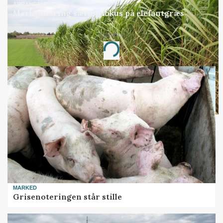
ARRANGEMENT
Markvandring sætter fokus på elefantgræs
Loading...
Annonce
MARKED
Grisenoteringen står stille