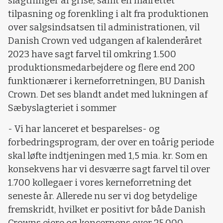
slagtninger af grise, samt en målrettet
tilpasning og forenkling i alt fra produktionen
over salgsindsatsen til administrationen, vil
Danish Crown ved udgangen af kalenderåret
2023 have sagt farvel til omkring 1.500
produktionsmedarbejdere og flere end 200
funktionærer i kerneforretningen, BU Danish
Crown. Det ses blandt andet med lukningen af
Sæbyslagteriet i sommer
- Vi har lanceret et besparelses- og
forbedringsprogram, der over en toårig periode
skal løfte indtjeningen med 1,5 mia. kr. Som en
konsekvens har vi desværre sagt farvel til over
1.700 kollegaer i vores kerneforretning det
seneste år. Allerede nu ser vi dog betydelige
fremskridt, hvilket er positivt for både Danish
Crowns ejere og koncernens over 25.000