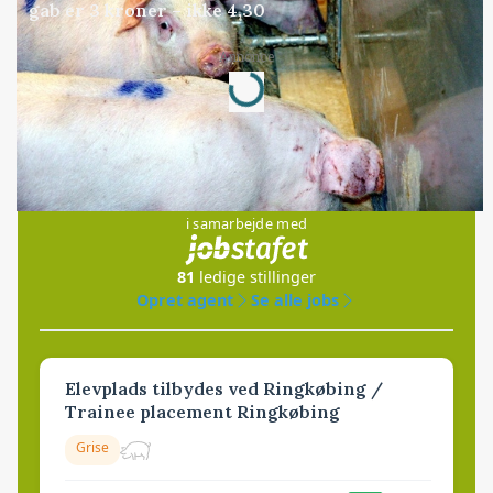
gab er 3 kroner – ikke 4,30
Annonce
Loading...
Jobs
i samarbejde med
81
ledige stillinger
Opret agent
Se alle jobs
Elevplads tilbydes ved Ringkøbing /
Trainee placement Ringkøbing
Grise