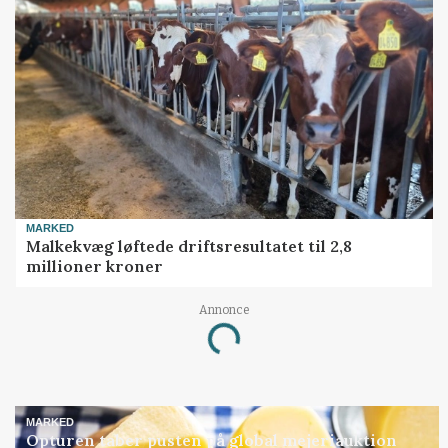
MARKED
Malkekvæg løftede driftsresultatet til 2,8
millioner kroner
Annonce
Loading...
MARKED
Opturen taber pusten på global mejeriauktion