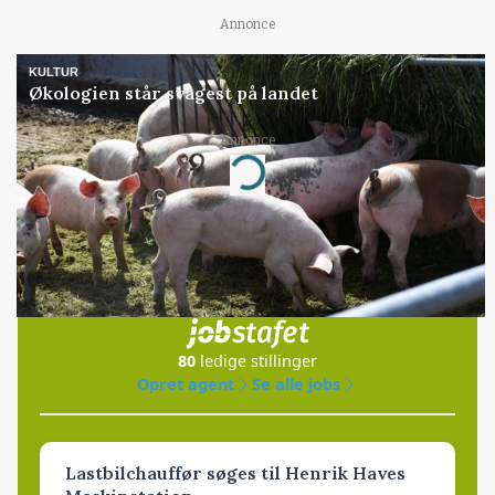
Annonce
KULTUR
Økologien står svagest på landet
Annonce
Loading...
Jobs
i samarbejde med
80
ledige stillinger
Opret agent
Se alle jobs
Lastbilchauffør søges til Henrik Haves