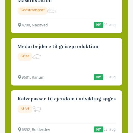
Maskinstation
Godstransport
4700, Næstved
03. aug.
NY
Medarbejdere til griseproduktion
Grise
9681, Ranum
03. aug.
NY
Kalvepasser til ejendom i udvikling søges
Kalve
6392, Bolderslev
03. aug.
NY