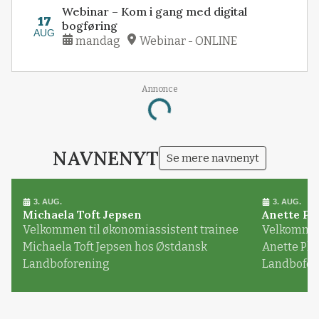
Webinar – Kom i gang med digital
17
bogføring
AUG
mandag
Webinar - ONLINE
Annonce
Loading...
NAVNENYT
Se mere navnenyt
3. AUG.
3. AUG.
Michaela Toft Jepsen
Anette Pl
Velkommen til økonomiassistent trainee
Velkommen 
Michaela Toft Jepsen hos Østdansk
Anette Pl
Landboforening
Landbofor