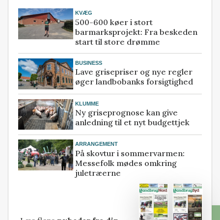
KVÆG
500-600 køer i stort
barmarksprojekt: Fra beskeden
start til store drømme
BUSINESS
Lave grisepriser og nye regler
øger landbobanks forsigtighed
KLUMME
Ny griseprognose kan give
anledning til et nyt budgettjek
ARRANGEMENT
På skovtur i sommervarmen:
Messefolk mødes omkring
juletræerne