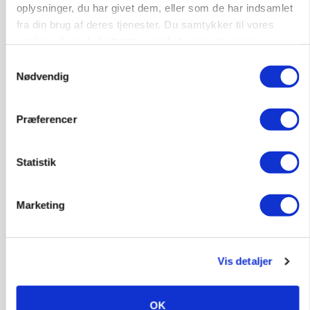
oplysninger, du har givet dem, eller som de har indsamlet
forsigtighed
fra din brug af deres tjenester. Du samtykker til vores
cookies, hvis du fortsætter med at anvende vores
Annonce
hjemmeside.
Samtykkevalg
BUSINESS
Nødvendig
Grambogård får oksekød på menuen hos
københavnsk restaurantkæde
Præferencer
Annonce
Loading...
Statistik
HØST-TOUR
Marketing
Vis detaljer
OK