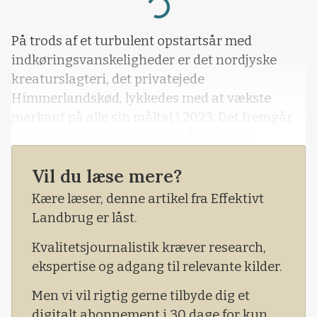
Loading...
På trods af et turbulent opstartsår med
indkøringsvanskeligheder er det nordjyske
kreaturslagteri, det privatejede
Himmerlandskød, lykkedes med at vækste
markant på alle sin måltal i 2023. Det fremgår
af selskabets offentliggjorte årsrapport.
Vil du læse mere?
Kære læser, denne artikel fra Effektivt
Landbrug er låst.
Kvalitetsjournalistik kræver research,
ekspertise og adgang til relevante kilder.
Men vi vil rigtig gerne tilbyde dig et
digitalt abonnement i 30 dage for kun