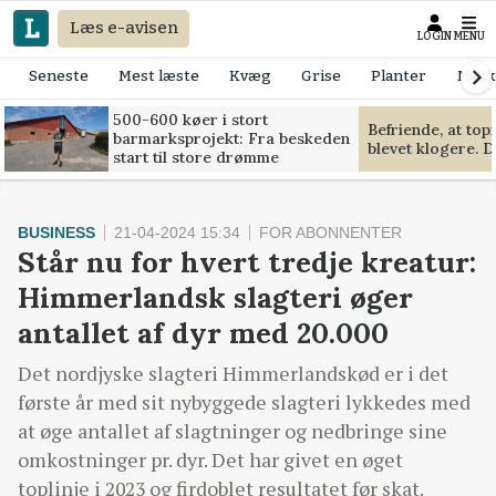
Læs e-avisen
LOGIN
MENU
Seneste
Mest læste
Kvæg
Grise
Planter
Mask
500-600 køer i stort
Befriende, at to
barmarksprojekt: Fra beskeden
blevet klogere. D
start til store drømme
BUSINESS
21-04-2024 15:34
FOR ABONNENTER
Står nu for hvert tredje kreatur:
Himmerlandsk slagteri øger
antallet af dyr med 20.000
Det nordjyske slagteri Himmerlandskød er i det
første år med sit nybyggede slagteri lykkedes med
at øge antallet af slagtninger og nedbringe sine
omkostninger pr. dyr. Det har givet en øget
toplinje i 2023 og firdoblet resultatet før skat.