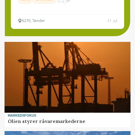
6270, Tønder
31. jul.
MARKEDSFOKUS
Olien styrer råvaremarkederne