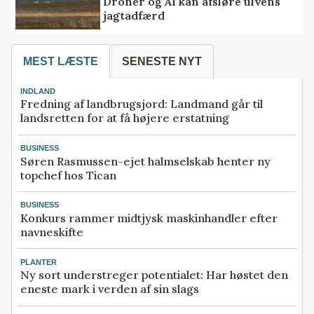
Droner og AI kan afsløre ulvens
jagtadfærd
MEST LÆSTE
SENESTE NYT
INDLAND
Fredning af landbrugsjord: Landmand går til
landsretten for at få højere erstatning
BUSINESS
Søren Rasmussen-ejet halmselskab henter ny
topchef hos Tican
BUSINESS
Konkurs rammer midtjysk maskinhandler efter
navneskifte
PLANTER
Ny sort understreger potentialet: Har høstet den
eneste mark i verden af sin slags