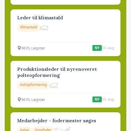
Leder til klimastald
Klimastald
9670, Løgstør
03. aug.
NY
Produktionsleder til nyrenoveret
polteopformering
Avl/opformering
9670, Løgstør
03. aug.
NY
Medarbejder - fodermester søges
Kalve
Grovfoder