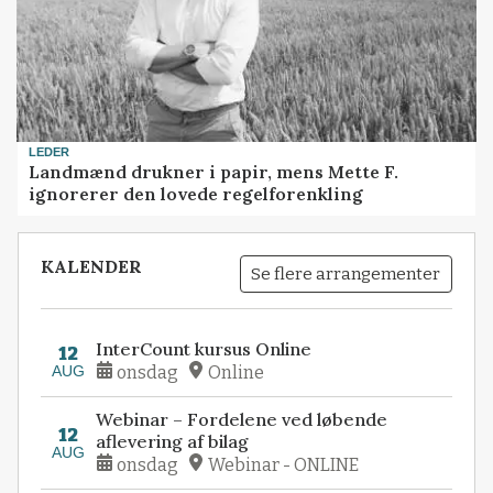
LEDER
Landmænd drukner i papir, mens Mette F.
ignorerer den lovede regelforenkling
KALENDER
Se flere arrangementer
InterCount kursus Online
12
AUG
onsdag
Online
Webinar – Fordelene ved løbende
12
aflevering af bilag
AUG
onsdag
Webinar - ONLINE