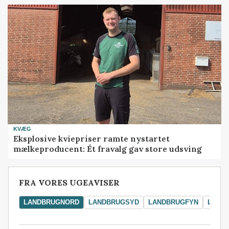
KVÆG
Eksplosive kviepriser ramte nystartet
mælkeproducent: Ét fravalg gav store udsving
FRA VORES UGEAVISER
LANDBRUGNORD
LANDBRUGSYD
LANDBRUGFYN
LAND