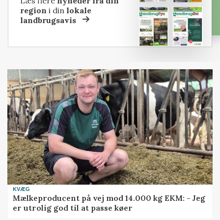
Læs flere
nyheder fra din
region
i din
lokale
landbrugsavis
KVÆG
Mælkeproducent på vej mod 14.000 kg EKM: - Jeg
er utrolig god til at passe køer