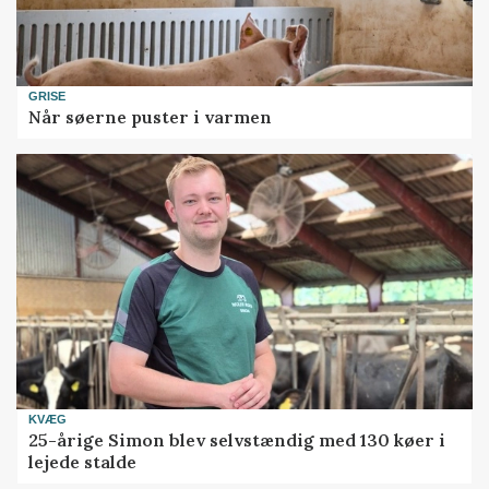
GRISE
Når søerne puster i varmen
KVÆG
25-årige Simon blev selvstændig med 130 køer i
lejede stalde