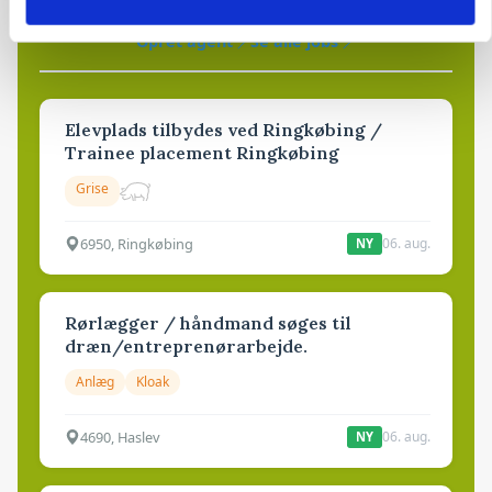
81
ledige stillinger
Opret agent
Se alle jobs
Elevplads tilbydes ved Ringkøbing /
Trainee placement Ringkøbing
Grise
6950, Ringkøbing
06. aug.
NY
Rørlægger / håndmand søges til
dræn/entreprenørarbejde.
Anlæg
Kloak
4690, Haslev
06. aug.
NY