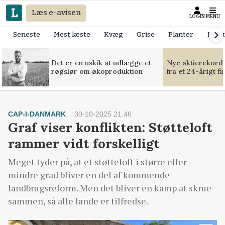
Læs e-avisen
LOGIN
MENU
Seneste
Mest læste
Kvæg
Grise
Planter
Mask
Det er en uskik at udlægge et
Nye aktierekorde
røgslør om økoproduktion
fra et 24-årigt f
CAP-I-DANMARK
30-10-2025 21:46
Graf viser konflikten: Støtteloft
rammer vidt forskelligt
Meget tyder på, at et støtteloft i større eller
mindre grad bliver en del af kommende
landbrugsreform. Men det bliver en kamp at skrue
sammen, så alle lande er tilfredse.