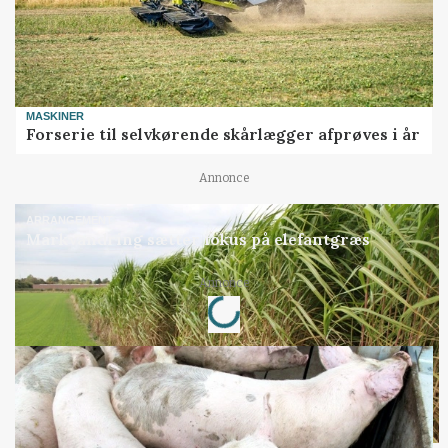
MASKINER
Forserie til selvkørende skårlægger afprøves i år
Annonce
ARRANGEMENT
Markvandring sætter fokus på elefantgræs
Annonce
Loading...