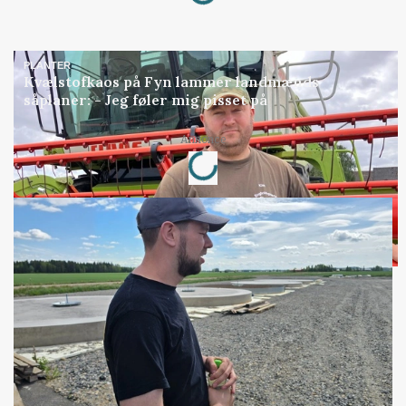
PLANTER
Kvælstofkaos på Fyn lammer landmænds
såplaner: - Jeg føler mig pisset på
Annonce
Loading...