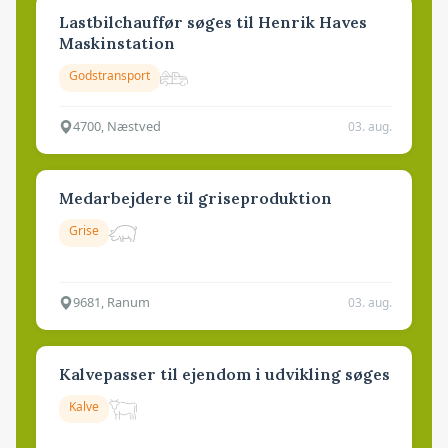
Lastbilchauffør søges til Henrik Haves
Maskinstation
Godstransport
4700, Næstved
03. aug.
Medarbejdere til griseproduktion
Grise
9681, Ranum
03. aug.
Kalvepasser til ejendom i udvikling søges
Kalve