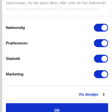
oplysninger, du har givet dem, eller som de har indsamlet
fra din brug af deres tjenester. Du samtykker til vores
cookies, hvis du fortsætter med at anvende vores
AGROMEK
Ny Kartoffeldag på Agromek skal samle hele
hjemmeside.
Samtykkevalg
værdikæden om ny teknologi
Nødvendig
Annonce
Præferencer
GRISE
Danish Crown slår igen i noteringsstrid: Tysk
gab er 3 kroner – ikke 4,30
Statistik
Loading...
Annonce
Marketing
Jobs
Vis detaljer
i samarbejde med
OK