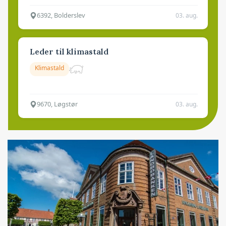
6392, Bolderslev
03. aug.
Leder til klimastald
Klimastald
9670, Løgstør
03. aug.