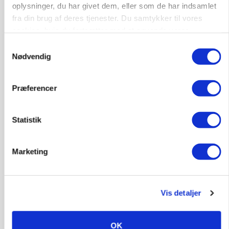
oplysninger, du har givet dem, eller som de har indsamlet
fra din brug af deres tjenester. Du samtykker til vores
cookies, hvis du fortsætter med at anvende vores
hjemmeside.
Samtykkevalg
BUSINESS
Nødvendig
Ejer eller medejer? Nyt tv-format udfordrer
landbrugets ejerstruktur
Præferencer
Annonce
MARKED
Statistik
Russisk mælkepris dykker 23 procent
Loading...
Annonce
Marketing
Vis detaljer
OK