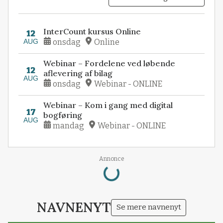
InterCount kursus Online
12
AUG
onsdag
Online
Webinar – Fordelene ved løbende
12
aflevering af bilag
AUG
onsdag
Webinar - ONLINE
Webinar – Kom i gang med digital
17
bogføring
AUG
mandag
Webinar - ONLINE
Loading...
Annonce
NAVNENYT
Se mere navnenyt