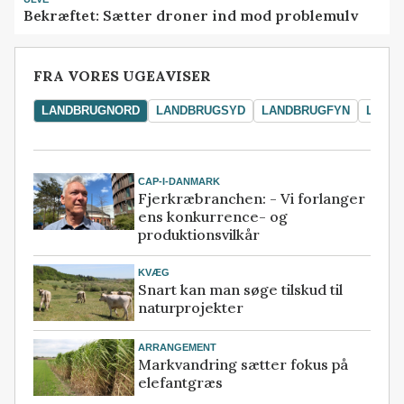
Bekræftet: Sætter droner ind mod problemulv
FRA VORES UGEAVISER
LANDBRUGNORD
LANDBRUGSYD
LANDBRUGFYN
LAND
CAP-I-DANMARK
Fjerkræbranchen: - Vi forlanger
ens konkurrence- og
produktionsvilkår
KVÆG
Snart kan man søge tilskud til
naturprojekter
ARRANGEMENT
Markvandring sætter fokus på
elefantgræs