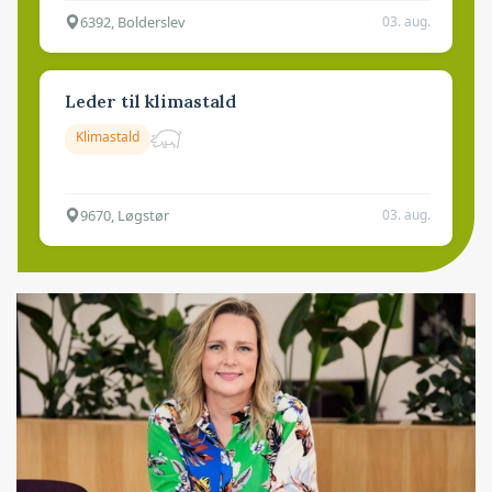
6392, Bolderslev
03. aug.
Leder til klimastald
Klimastald
9670, Løgstør
03. aug.