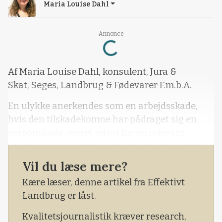
Maria Louise Dahl
Annonce
Loading...
Af Maria Louise Dahl, konsulent, Jura &
Skat, Seges, Landbrug & Fødevarer F.m.b.A.
En ulykke anerkendes som en arbejdsskade,
hvis den tilskadekomne har pådraget sig en
personskade, været udsat for en relevant
hændelse eller påvirkning, og skaden er sket på
grund af arbejdets forhold.
Vil du læse mere?
Kære læser, denne artikel fra Effektivt
Landbrug er låst.
Kvalitetsjournalistik kræver research,