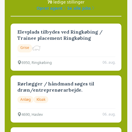
70
ledige stillinger
Opret agent
Se alle jobs
Elevplads tilbydes ved Ringkøbing /
Trainee placement Ringkøbing
Grise
6950, Ringkøbing
06. aug.
Rørlægger / håndmand søges til
dræn/entreprenørarbejde.
Anlæg
Kloak
4690, Haslev
06. aug.