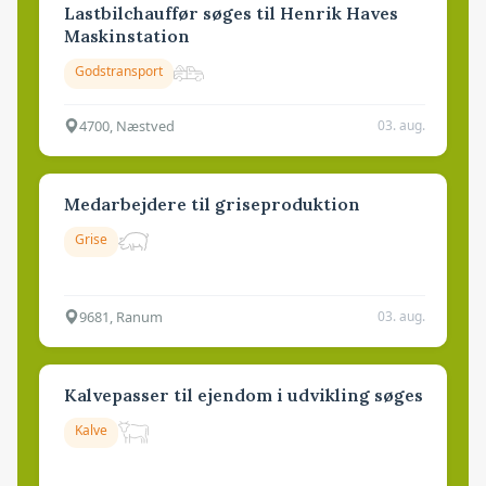
Lastbilchauffør søges til Henrik Haves
Maskinstation
Godstransport
4700, Næstved
03. aug.
Medarbejdere til griseproduktion
Grise
9681, Ranum
03. aug.
Kalvepasser til ejendom i udvikling søges
Kalve