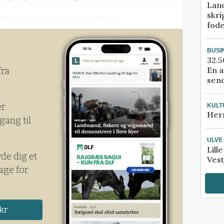
Lan
skri
berne fra Pernille Stenstrup
fod
landedirektør inden for landbrug, da hun
lmleverandørers generalforsaml
BUSI
32.5
En a
fra
send
er
KULT
Her
gang til
ULVE
Lill
yde dig et
Vest
age for
kr