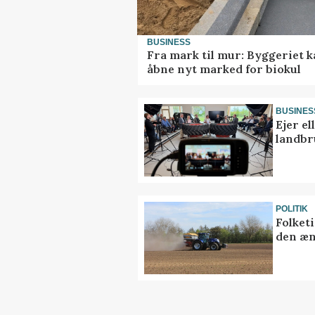
BUSINESS
Fra mark til mur: Byggeriet 
åbne nyt marked for biokul
BUSINES
Ejer e
landbr
POLITIK
Folket
den æn