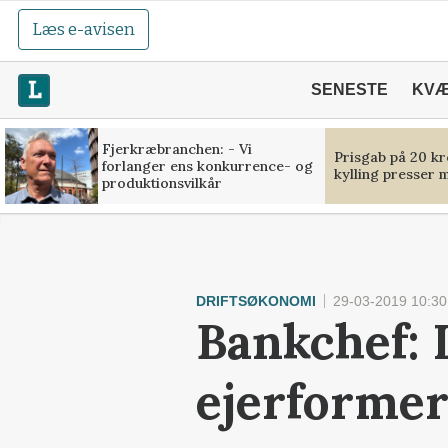
Læs e-avisen
SENESTE
KV
Fjerkræbranchen: - Vi
Prisgab på 20 kr
forlanger ens konkurrence- og
kylling presser 
produktionsvilkår
DRIFTSØKONOMI
29-03-2019 10:30
Bankchef: 
ejerformer