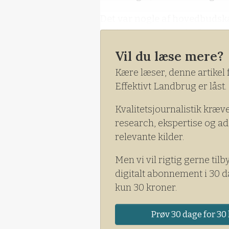
Det var nogle af hovedbudska
Christiansen, Danske Banks 
forleden gæstede Danske Ha
Vil du læse mere?
Kære læser, denne artikel 
Effektivt Landbrug er låst.
Kvalitetsjournalistik kræv
research, ekspertise og ad
relevante kilder.
Men vi vil rigtig gerne tilb
digitalt abonnement i 30 d
kun 30 kroner.
Prøv 30 dage for 30 