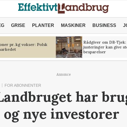
ÆG
GRISE
PLANTER
MASKINER
BUSINESS
J
Rådgiver om DB-Tjek:
oner pr. kg vokser: Polsk
justeringer kan give s
markedet
besparelser
Annonce
FOR ABONNENTER
Landbruget har bru
 og nye investorer