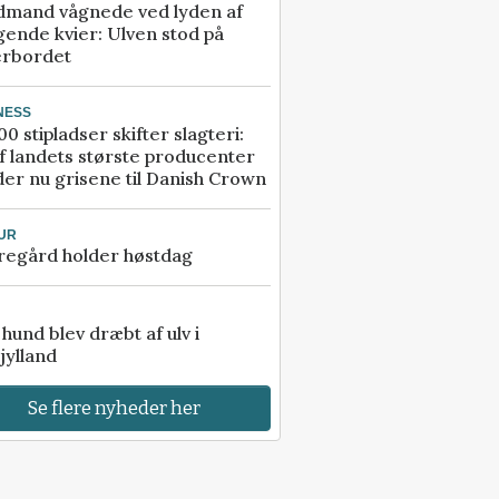
dmand vågnede ved lyden af
gende kvier: Ulven stod på
erbordet
NESS
00 stipladser skifter slagteri:
f landets største producenter
er nu grisene til Danish Crown
UR
regård holder høstdag
e hund blev dræbt af ulv i
jylland
Se flere nyheder her