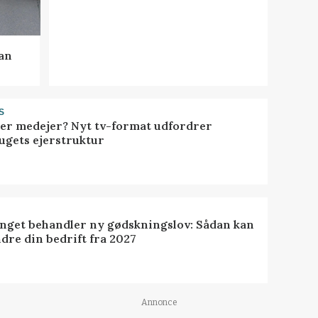
kan
S
ller medejer? Nyt tv-format udfordrer
ugets ejerstruktur
inget behandler ny gødskningslov: Sådan kan
dre din bedrift fra 2027
Annonce