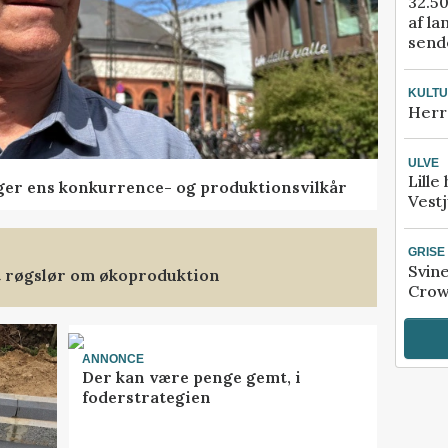
32.50
af la
sende
KULT
Herr
ULVE
Lille
ger ens konkurrence- og produktionsvilkår
Vestj
GRISE
Svin
et røgslør om økoproduktion
Crow
ANNONCE
Der kan være penge gemt, i
foderstrategien