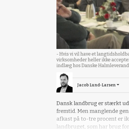
- Hvis vi vil have et langtidsholdb
virksomheder heller ikke accepter
indlæg hos Danske Halmleverandø
Jacob Lund-Larsen
Dansk landbrug er stærkt udf
fremtid. Men manglende gene
afkast på to-tre procent er i
landbruget, som har brug for