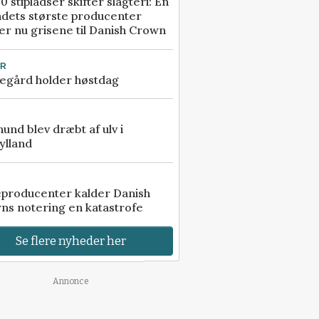
0 stipladser skifter slagteri: En
ndets største producenter
r nu grisene til Danish Crown
UR
egård holder høstdag
 hund blev dræbt af ulv i
ylland
eproducenter kalder Danish
ns notering en katastrofe
Se flere nyheder her
Annonce