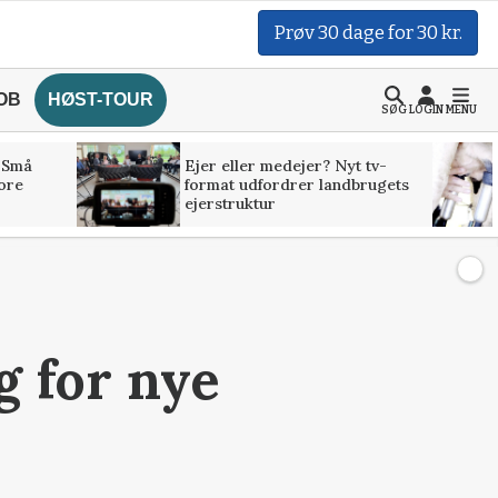
Prøv 30 dage for 30 kr.
OB
HØST-TOUR
SØG
LOGIN
MENU
 Små
Ejer eller medejer? Nyt tv-
tore
format udfordrer landbrugets
ejerstruktur
g for nye