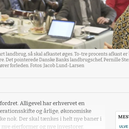
art landbrug, så skal afkastet øges. To-tre procents afkast er 
e. Det pointerede Danske Banks landbrugschef, Pernille Ste
rer forleden. Fotos: Jacob Lund-Larsen
ordret. Alligevel har erhvervet en
rationsskifte og årlige, økonomiske
MES
kke nok. Der skal tænkes i helt nye baner i
 nye ejerformer og nye investorer.
ULVE