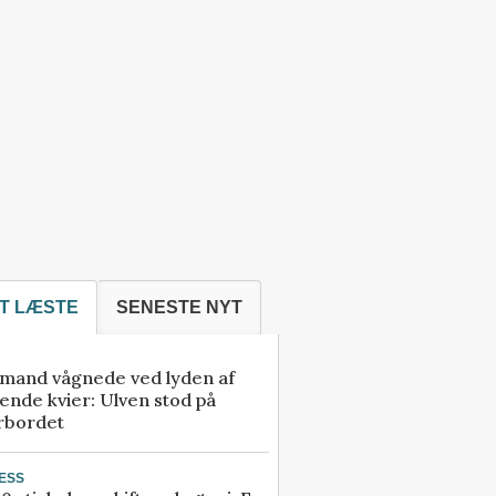
T LÆSTE
SENESTE NYT
mand vågnede ved lyden af
ende kvier: Ulven stod på
rbordet
ESS