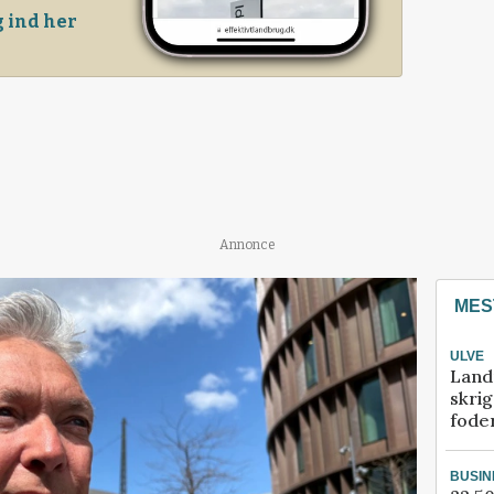
 ind her
Annonce
MES
ULVE
Land
skrig
fode
BUSIN