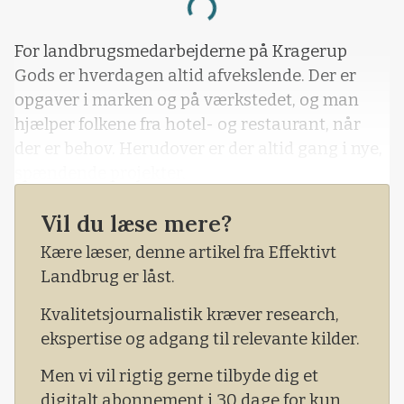
Loading...
For landbrugsmedarbejderne på Kragerup
Gods er hverdagen altid afvekslende. Der er
opgaver i marken og på værkstedet, og man
hjælper folkene fra hotel- og restaurant, når
der er behov. Herudover er der altid gang i nye,
spændende projekter.
- Vi har lige fået de her poser hjem, fortæller
Vil du læse mere?
Olav Ditlevsen.
Kære læser, denne artikel fra Effektivt
- Det er sådan et lille eksperiment, lidt for sjov,
Landbrug er låst.
men måske kan det vokse til noget større i
Kvalitetsjournalistik kræver research,
fremtiden.
ekspertise og adgang til relevante kilder.
Men vi vil rigtig gerne tilbyde dig et
digitalt abonnement i 30 dage for kun