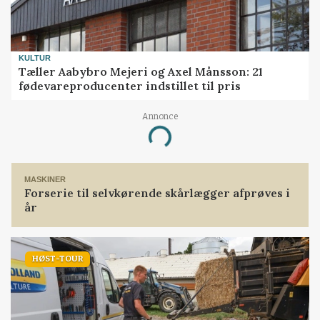
KULTUR
Tæller Aabybro Mejeri og Axel Månsson: 21
fødevareproducenter indstillet til pris
Annonce
Loading...
MASKINER
Forserie til selvkørende skårlægger afprøves i
år
HØST-TOUR