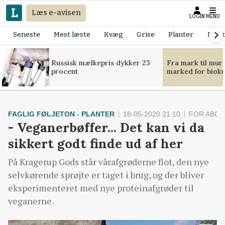
Læs e-avisen
LOGIN
MENU
Seneste
Mest læste
Kvæg
Grise
Planter
Mask
Russisk mælkepris dykker 23
Fra mark til mur
procent
marked for bioku
FAGLIG FØLJETON - PLANTER
18-05-2020 21:10
FOR ABO
- Veganerbøffer... Det kan vi da
sikkert godt finde ud af her
På Kragerup Gods står vårafgrøderne flot, den nye
selvkørende sprøjte er taget i brug, og der bliver
eksperimenteret med nye proteinafgrøder til
veganerne.