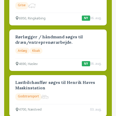
Grise
6950, Ringkøbing
06. aug.
NY
Rørlægger / håndmand søges til
dræn/entreprenørarbejde.
Anlæg
Kloak
4690, Haslev
06. aug.
NY
Lastbilchauffør søges til Henrik Haves
Maskinstation
Godstransport
4700, Næstved
03. aug.