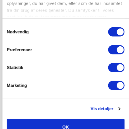
protestgruppe vil demonstrere mod ny
oplysninger, du har givet dem, eller som de har indsamlet
gødskningslov
fra din brug af deres tjenester. Du samtykker til vores
cookies, hvis du fortsætter med at anvende vores
Annonce
hjemmeside.
Samtykkevalg
Nødvendig
POLITIK
Folketinget behandler ny gødskningslov: Sådan
kan den ændre din bedrift fra 2027
Præferencer
Annonce
Loading...
Statistik
Marketing
Vis detaljer
OK