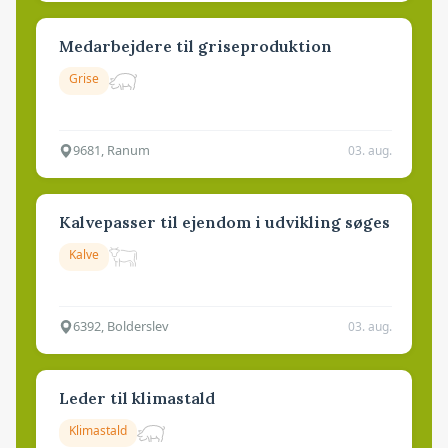
Medarbejdere til griseproduktion
Grise
9681, Ranum
03. aug.
Kalvepasser til ejendom i udvikling søges
Kalve
6392, Bolderslev
03. aug.
Leder til klimastald
Klimastald