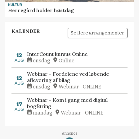
KULTUR
Herregård holder høstdag
KALENDER
Se flere arrangementer
InterCount kursus Online
12
AUG
onsdag
Online
Webinar – Fordelene ved løbende
12
aflevering af bilag
AUG
onsdag
Webinar - ONLINE
Webinar – Kom i gang med digital
17
bogføring
AUG
mandag
Webinar - ONLINE
Annonce