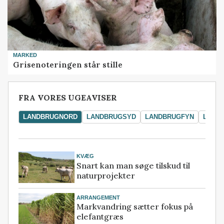
MARKED
Grisenoteringen står stille
FRA VORES UGEAVISER
LANDBRUGNORD
LANDBRUGSYD
LANDBRUGFYN
LAND
KVÆG
Snart kan man søge tilskud til
naturprojekter
ARRANGEMENT
Markvandring sætter fokus på
elefantgræs