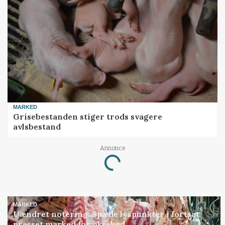
MARKED
Grisebestanden stiger trods svagere
avlsbestand
Annonce
Loading...
MARKED
Uændret notering: Spæde lyspunkter i fortsat
presset marked for oksekød