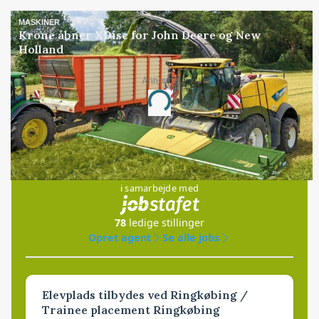
MASKINER
Krone åbner XDisc for John Deere og New
Holland
Annonce
Loading...
Jobs
i samarbejde med
78
ledige stillinger
Opret agent
Se alle jobs
Elevplads tilbydes ved Ringkøbing /
Trainee placement Ringkøbing