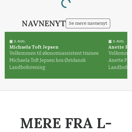
Loading...
NAVNENYT
Se mere navnenyt
3. AUG.
3. AUG.
Michaela Toft Jepsen
Anette Pl
Velkommen til økonomiassistent trainee
Velkommen 
Michaela Toft Jepsen hos Østdansk
Anette Pl
Landboforening
Landbofor
MERE FRA L-