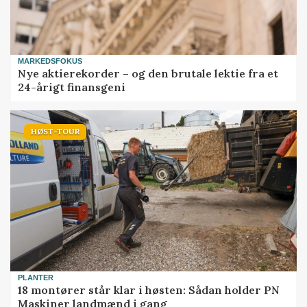
MARKEDSFOKUS
Nye aktierekorder – og den brutale lektie fra et
24-årigt finansgeni
HØST-TOUR
PLANTER
18 montører står klar i høsten: Sådan holder PN
Maskiner landmænd i gang