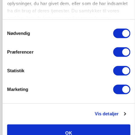
oplysninger, du har givet dem, eller som de har indsamlet
fra din brug af deres tjenester. Du samtykker til vores
cookies, hvis du fortsætter med at anvende vores
hjemmeside.
Samtykkevalg
Nødvendig
GRISE
Rådgiver om DB-Tjek: Små justeringer kan give
Præferencer
store besparelser
Loading...
Annonce
Statistik
Marketing
Vis detaljer
OK