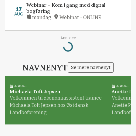
Webinar – Kom i gang med digital
17
bogføring
AUG
mandag
Webinar - ONLINE
Loading...
Annonce
NAVNENYT
Se mere navnenyt
3. AUG.
3. AUG.
Michaela Toft Jepsen
Anette Pl
Velkommen til økonomiassistent trainee
Velkommen 
Michaela Toft Jepsen hos Østdansk
Anette Pl
Landboforening
Landbofor