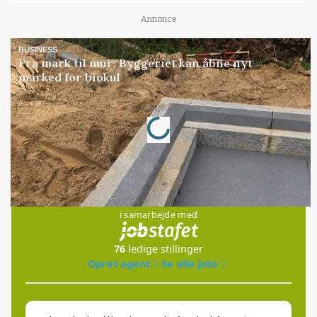
Annonce
BUSINESS
Fra mark til mur: Byggeriet kan åbne nyt
marked for biokul
Loading...
Annonce
Jobs
i samarbejde med
76
ledige stillinger
Opret agent
Se alle jobs