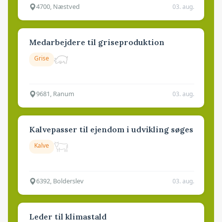
4700, Næstved
03. aug.
Medarbejdere til griseproduktion
Grise
9681, Ranum
03. aug.
Kalvepasser til ejendom i udvikling søges
Kalve
6392, Bolderslev
03. aug.
Leder til klimastald