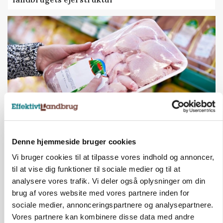
MARKEDSFOKUS
Denne hjemmeside bruger cookies
Prisgab på 20 kroner pr. kg vokser: Polsk kylling
presser markedet
Vi bruger cookies til at tilpasse vores indhold og annoncer,
til at vise dig funktioner til sociale medier og til at
analysere vores trafik. Vi deler også oplysninger om din
brug af vores website med vores partnere inden for
sociale medier, annonceringspartnere og analysepartnere.
Vores partnere kan kombinere disse data med andre