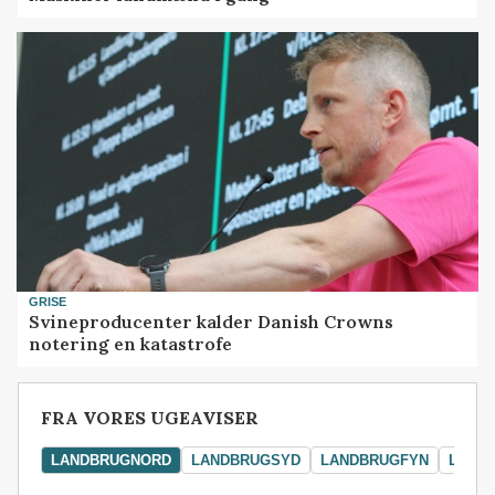
GRISE
Svineproducenter kalder Danish Crowns
notering en katastrofe
FRA VORES UGEAVISER
LANDBRUGNORD
LANDBRUGSYD
LANDBRUGFYN
LAND