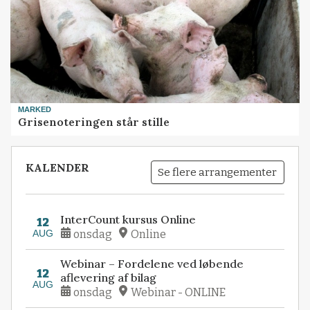
MARKED
Grisenoteringen står stille
KALENDER
Se flere arrangementer
InterCount kursus Online
12
AUG
onsdag
Online
Webinar – Fordelene ved løbende
12
aflevering af bilag
AUG
onsdag
Webinar - ONLINE