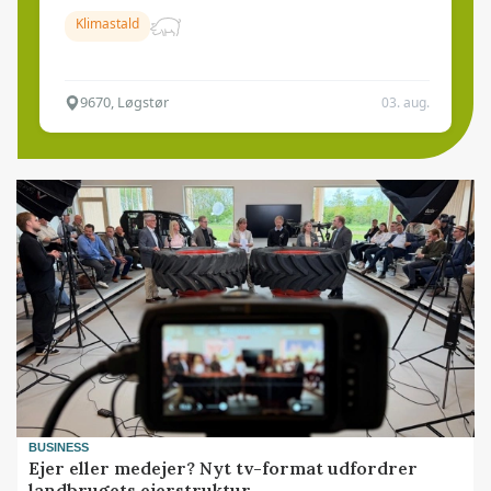
Klimastald
9670, Løgstør
03. aug.
BUSINESS
Ejer eller medejer? Nyt tv-format udfordrer
landbrugets ejerstruktur