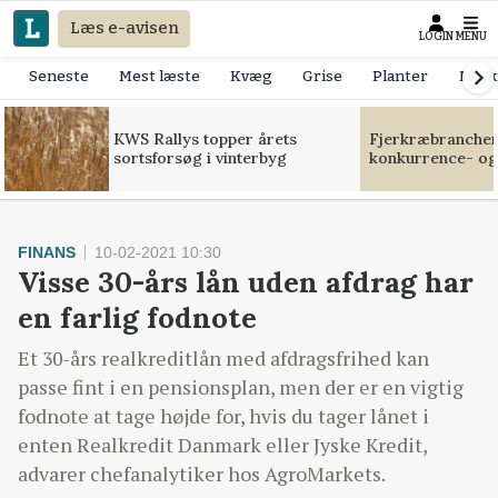
Læs e-avisen
LOGIN
MENU
Seneste
Mest læste
Kvæg
Grise
Planter
Mask
KWS Rallys topper årets
Fjerkræbranchen:
sortsforsøg i vinterbyg
konkurrence- og
FINANS
10-02-2021 10:30
Visse 30-års lån uden afdrag har
en farlig fodnote
Et 30-års realkreditlån med afdragsfrihed kan
passe fint i en pensionsplan, men der er en vigtig
fodnote at tage højde for, hvis du tager lånet i
enten Realkredit Danmark eller Jyske Kredit,
advarer chefanalytiker hos AgroMarkets.