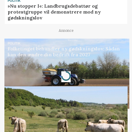
POLITIK
»Nu stopper I«: Landbrugsdebattør og
protestgruppe vil demonstrere mod ny
gødskningslov
Annonce
POLITIK
Folketinget behandler ny gødskningslov: Sådan
kan den ændre din bedrift fra 2027
Loading...
Annonce