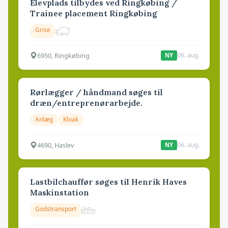
Elevplads tilbydes ved Ringkøbing /
Trainee placement Ringkøbing
Grise
6950, Ringkøbing
06. aug.
NY
Rørlægger / håndmand søges til
dræn/entreprenørarbejde.
Anlæg
Kloak
4690, Haslev
06. aug.
NY
Lastbilchauffør søges til Henrik Haves
Maskinstation
Godstransport