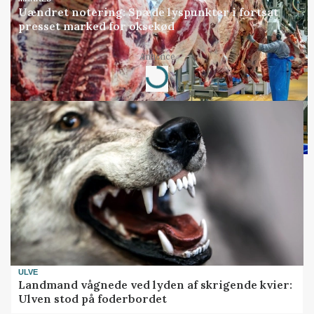
Uændret notering: Spæde lyspunkter i fortsat
presset marked for oksekød
Loading...
Annonce
ULVE
Landmand vågnede ved lyden af skrigende kvier:
Ulven stod på foderbordet