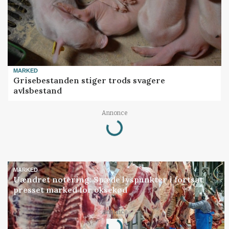
MARKED
Grisebestanden stiger trods svagere
avlsbestand
Loading...
Annonce
MARKED
Uændret notering: Spæde lyspunkter i fortsat
presset marked for oksekød
Loading...
Annonce