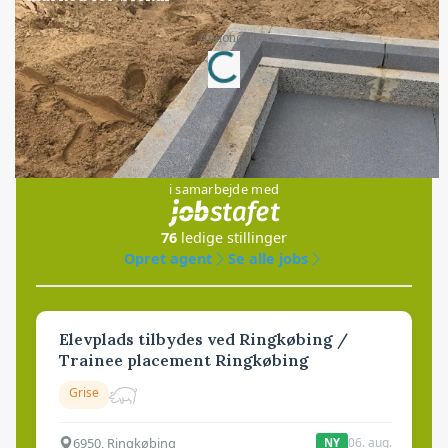
Loading...
Annonce
Jobs
i samarbejde med
76
ledige stillinger
Opret agent
Se alle jobs
Elevplads tilbydes ved Ringkøbing /
Trainee placement Ringkøbing
Grise
6950, Ringkøbing
06. aug.
NY