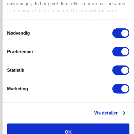
oplysninger, du har givet dem, eller som de har indsamlet
fra din brug af deres tjenester. Du samtykker til vores
cookies, hvis du fortsætter med at anvende vores
hjemmeside.
Samtykkevalg
Nødvendig
MARKEDSFOKUS
Præferencer
Prisgab på 20 kroner pr. kg vokser: Polsk kylling
presser markedet
Statistik
Marketing
Vis detaljer
OK