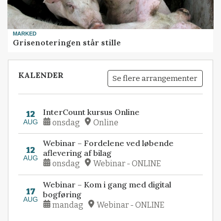
MARKED
Grisenoteringen står stille
KALENDER
Se flere arrangementer
InterCount kursus Online
12
AUG
onsdag
Online
Webinar – Fordelene ved løbende
12
aflevering af bilag
AUG
onsdag
Webinar - ONLINE
Webinar – Kom i gang med digital
17
bogføring
AUG
mandag
Webinar - ONLINE