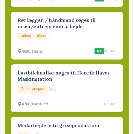
Rørlægger / håndmand søges til
dræn/entreprenørarbejde.
Anlæg
Kloak
4690, Haslev
06. aug.
NY
Lastbilchauffør søges til Henrik Haves
Maskinstation
Godstransport
4700, Næstved
03. aug.
Medarbejdere til griseproduktion