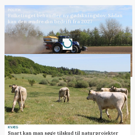
POLITIK
Folketinget behandler ny gødskningslov: Sådan
kan den ændre din bedrift fra 2027
Loading...
Annonce
KVÆG
Snart kan man søge tilskud til naturprojekter