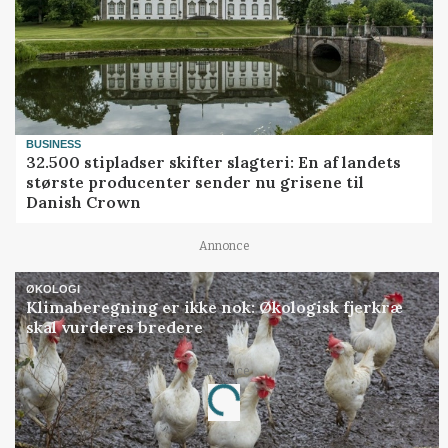
BUSINESS
32.500 stipladser skifter slagteri: En af landets
største producenter sender nu grisene til
Danish Crown
Annonce
ØKOLOGI
Klimaberegning er ikke nok: Økologisk fjerkræ
skal vurderes bredere
Annonce
Loading...