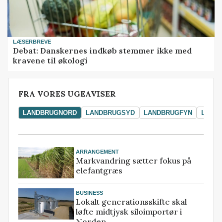
LÆSERBREVE
Debat: Danskernes indkøb stemmer ikke med
kravene til økologi
FRA VORES UGEAVISER
LANDBRUGNORD
LANDBRUGSYD
LANDBRUGFYN
LAND
ARRANGEMENT
Markvandring sætter fokus på
elefantgræs
BUSINESS
Lokalt generationsskifte skal
løfte midtjysk siloimportør i
Norden