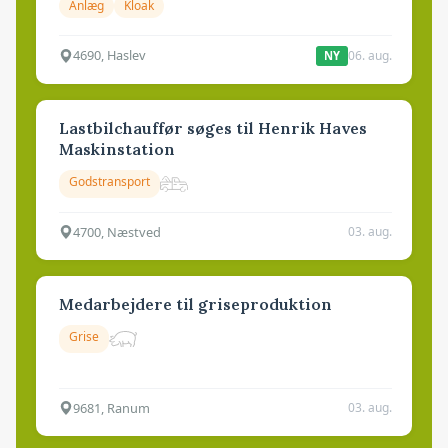
Anlæg
Kloak
4690, Haslev
06. aug.
NY
Lastbilchauffør søges til Henrik Haves
Maskinstation
Godstransport
4700, Næstved
03. aug.
Medarbejdere til griseproduktion
Grise
9681, Ranum
03. aug.