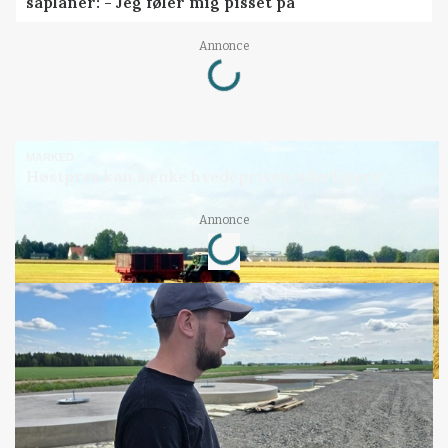
såplaner: - Jeg føler mig pisset på
Loading...
Annonce
MARKED
Høstpres kan sænke hvedeprisen yderligere
Loading...
Annonce