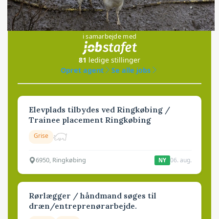
Jobs
i samarbejde med
81
ledige stillinger
Opret agent
Se alle jobs
Elevplads tilbydes ved Ringkøbing /
Trainee placement Ringkøbing
Grise
6950, Ringkøbing
06. aug.
NY
Rørlægger / håndmand søges til
dræn/entreprenørarbejde.