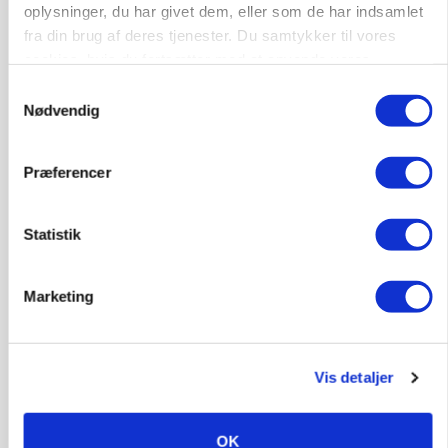
oplysninger, du har givet dem, eller som de har indsamlet
fra din brug af deres tjenester. Du samtykker til vores
cookies, hvis du fortsætter med at anvende vores
hjemmeside.
Samtykkevalg
Nødvendig
Præferencer
Statistik
Marketing
GRISE
Svineproducenter kalder Danish Crowns pris en
katastrofe
Vis detaljer
Annonce
OK