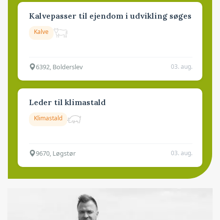
Kalvepasser til ejendom i udvikling søges
Kalve
6392, Bolderslev
03. aug.
Leder til klimastald
Klimastald
9670, Løgstør
03. aug.