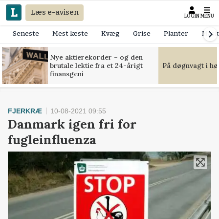
Læs e-avisen
LOGIN
MENU
Seneste
Mest læste
Kvæg
Grise
Planter
Mask
Nye aktierekorder – og den
brutale lektie fra et 24-årigt
På døgnvagt i hø
finansgeni
FJERKRÆ
10-08-2021 09:55
Danmark igen fri for
fugleinfluenza