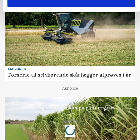
MASKINER
Forserie til selvkørende skårlægger afprøves i år
Annonce
ARRANGEMENT
Markvandring sætter fokus på elefantgræs
Loading...
Annonce