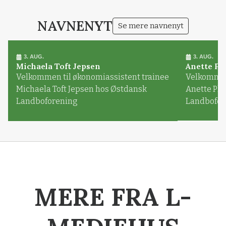
NAVNENYT
Se mere navnenyt
3. AUG.
3. AUG.
Michaela Toft Jepsen
Anette Pl
Velkommen til økonomiassistent trainee
Velkommen 
Michaela Toft Jepsen hos Østdansk
Anette Pl
Landboforening
Landbofor
MERE FRA L-