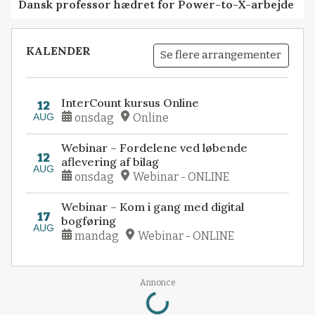
Dansk professor hædret for Power-to-X-arbejde
KALENDER
Se flere arrangementer
InterCount kursus Online
12
AUG
onsdag
Online
Webinar – Fordelene ved løbende
12
aflevering af bilag
AUG
onsdag
Webinar - ONLINE
Webinar – Kom i gang med digital
17
bogføring
AUG
mandag
Webinar - ONLINE
Loading...
Annonce