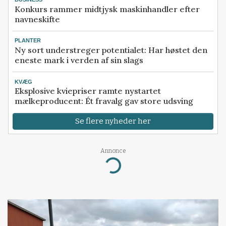
Konkurs rammer midtjysk maskinhandler efter
navneskifte
PLANTER
Ny sort understreger potentialet: Har høstet den
eneste mark i verden af sin slags
KVÆG
Eksplosive kviepriser ramte nystartet
mælkeproducent: Ét fravalg gav store udsving
Se flere nyheder her
Annonce
Loading...