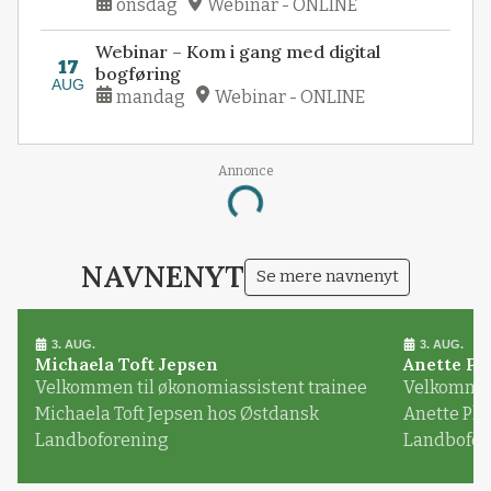
onsdag
Webinar - ONLINE
Webinar – Kom i gang med digital
17
bogføring
AUG
mandag
Webinar - ONLINE
Annonce
Loading...
NAVNENYT
Se mere navnenyt
3. AUG.
3. AUG.
Michaela Toft Jepsen
Anette Pl
Velkommen til økonomiassistent trainee
Velkommen 
Michaela Toft Jepsen hos Østdansk
Anette Pl
Landboforening
Landbofor