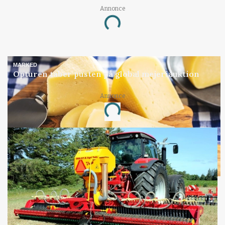
Annonce
Loading...
MARKED
Opturen taber pusten på global mejeriauktion
Annonce
Loading...