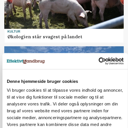
KULTUR
Økologien står svagest på landet
Denne hjemmeside bruger cookies
Vi bruger cookies til at tilpasse vores indhold og annoncer,
til at vise dig funktioner til sociale medier og til at
analysere vores trafik. Vi deler også oplysninger om din
brug af vores website med vores partnere inden for
KVÆG
sociale medier, annonceringspartnere og analysepartnere.
500-600 køer i stort barmarksprojekt: Fra
Vores partnere kan kombinere disse data med andre
beskeden start til store drømme