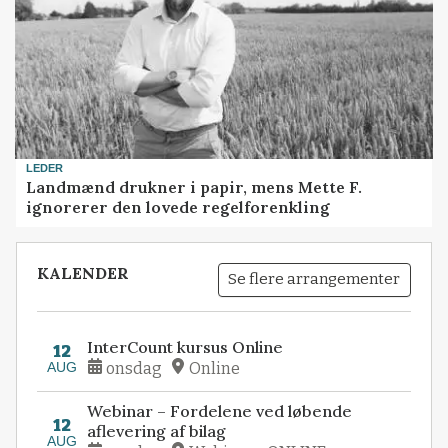
LEDER
Landmænd drukner i papir, mens Mette F.
ignorerer den lovede regelforenkling
KALENDER
Se flere arrangementer
InterCount kursus Online
12
AUG
onsdag
Online
Webinar – Fordelene ved løbende
12
aflevering af bilag
AUG