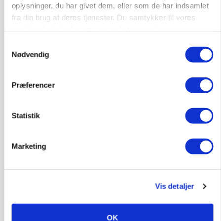
oplysninger, du har givet dem, eller som de har indsamlet
fra din brug af deres tjenester. Du samtykker til vores
cookies, hvis du fortsætter med at anvende vores
hjemmeside.
Samtykkevalg
Nødvendig
Præferencer
Statistik
LEDER
Befriende, at topredaktør erkender, hun er
Marketing
blevet klogere. Det kunne vi alle lære af
Annonce
Vis detaljer
Loading...
OK