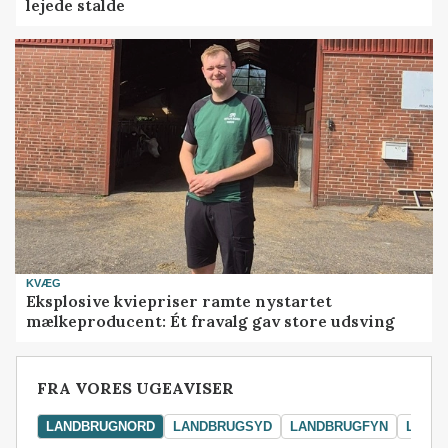
lejede stalde
KVÆG
Eksplosive kviepriser ramte nystartet
mælkeproducent: Ét fravalg gav store udsving
FRA VORES UGEAVISER
LANDBRUGNORD
LANDBRUGSYD
LANDBRUGFYN
LAND