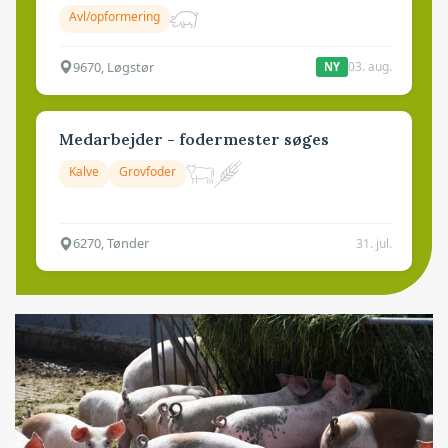
Avl/opformering
9670, Løgstør
03. aug.
NY
Medarbejder - fodermester søges
Kalve
Grovfoder
6270, Tønder
31. jul.