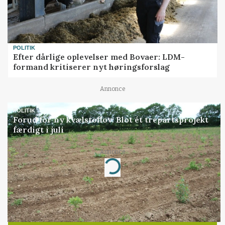
POLITIK
Efter dårlige oplevelser med Bovaer: LDM-
formand kritiserer nyt høringsforslag
Annonce
POLITIK
Forud for ny kvælstoflov: Blot ét trepartsprojekt
færdigt i juli
Annonce
Loading...
Jobs