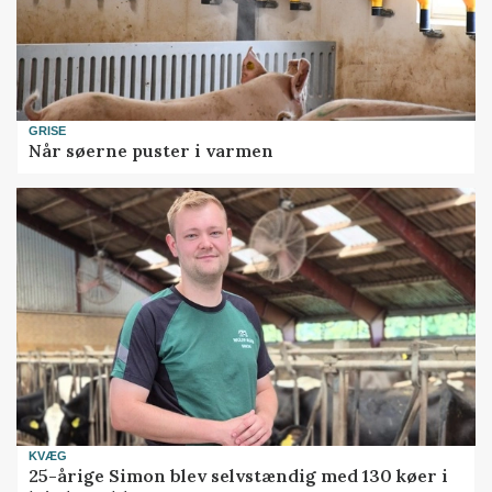
GRISE
Når søerne puster i varmen
KVÆG
25-årige Simon blev selvstændig med 130 køer i