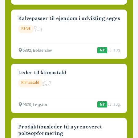
Kalvepasser til ejendom i udvikling søges
Kalve
6392, Bolderslev
03. aug.
NY
Leder til klimastald
Klimastald
9670, Løgstør
03. aug.
NY
Produktionsleder til nyrenoveret
polteopformering