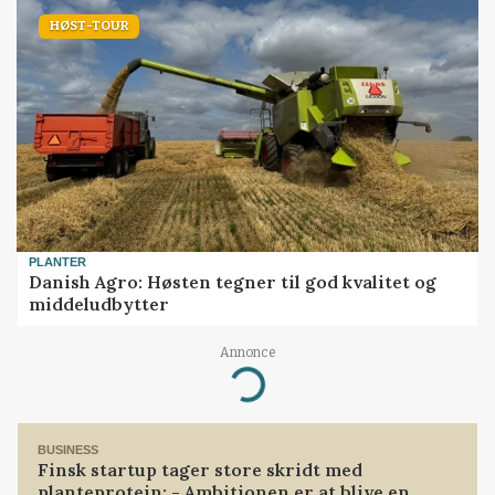
HØST-TOUR
PLANTER
Danish Agro: Høsten tegner til god kvalitet og
middeludbytter
Annonce
Loading...
BUSINESS
Finsk startup tager store skridt med
planteprotein: - Ambitionen er at blive en