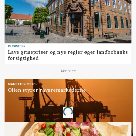
BUSINESS
Lave grisepriser og nye regler øger landbobanks
forsigtighed
Annonce
MARKEDSFOKUS
Olien styrer råvaremarkederne
Annonce
Loading...