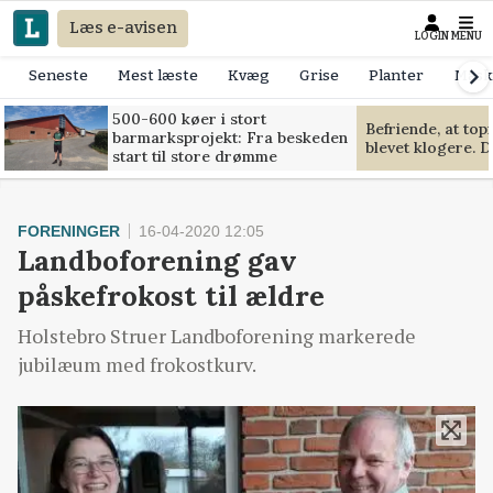
Læs e-avisen
LOGIN
MENU
Seneste
Mest læste
Kvæg
Grise
Planter
Mask
500-600 køer i stort
Befriende, at to
barmarksprojekt: Fra beskeden
blevet klogere. D
start til store drømme
FORENINGER
16-04-2020 12:05
Landboforening gav
påskefrokost til ældre
Holstebro Struer Landboforening markerede
jubilæum med frokostkurv.