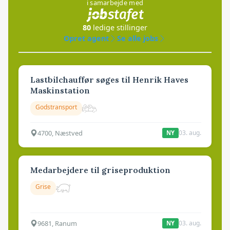
i samarbejde med
80
ledige stillinger
Opret agent
Se alle jobs
Lastbilchauffør søges til Henrik Haves
Maskinstation
Godstransport
4700, Næstved
03. aug.
NY
Medarbejdere til griseproduktion
Grise
9681, Ranum
03. aug.
NY