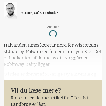
Victor Juul Grønbæk
Annonce
Loading...
Halvanden times køretur nord for Wisconsins
største by, Milwaukee finder man byen Kiel. Det
er i udkanten af denne by at kvæggården
Robinway Dairy ligger.
Gården er drevet af 53-årige Jay Binversie og
hans hustru Pam. Sammen driver de
landbruget med 2.100 kvæg og 900 hektar
Vil du læse mere?
planteavl.
Kære læser, denne artikel fra Effektivt
Bedriften kom på benene i 1958 af Jay
Landbrug er låst.