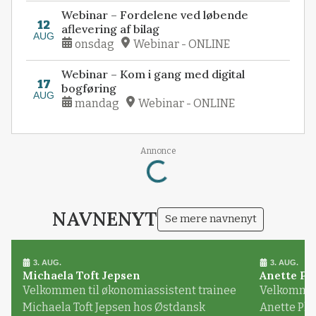
Webinar – Fordelene ved løbende
12
aflevering af bilag
AUG
onsdag
Webinar - ONLINE
Webinar – Kom i gang med digital
17
bogføring
AUG
mandag
Webinar - ONLINE
Annonce
Loading...
NAVNENYT
Se mere navnenyt
3. AUG.
3. AUG.
Michaela Toft Jepsen
Anette Pl
Velkommen til økonomiassistent trainee
Velkommen 
Michaela Toft Jepsen hos Østdansk
Anette Pl