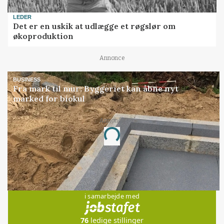
LEDER
Det er en uskik at udlægge et røgslør om
økoproduktion
Annonce
BUSINESS
Fra mark til mur: Byggeriet kan åbne nyt
marked for biokul
Annonce
Loading...
Jobs
i samarbejde med
76
ledige stillinger