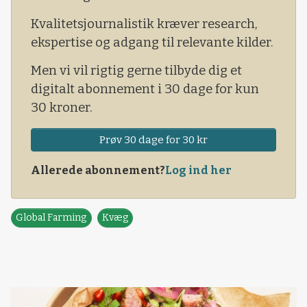
Binversies forældre Bob & Janet Binversie – og
Kvalitetsjournalistik kræver research,
der har ifølge landmanden været en del
ekspertise og adgang til relevante kilder.
vokseværk, siden hans far stiftede
forretningen.
Men vi vil rigtig gerne tilbyde dig et
digitalt abonnement i 30 dage for kun
30 kroner.
Prøv 30 dage for 30 kr
Allerede abonnement?
Log ind her
Global Farming
Kvæg