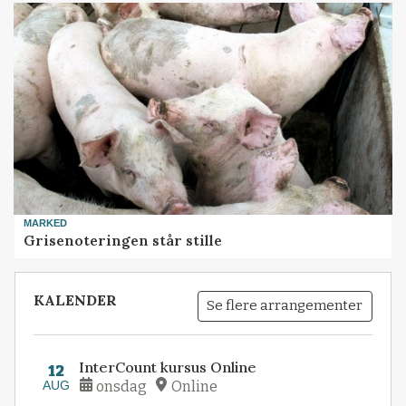
MARKED
Grisenoteringen står stille
KALENDER
Se flere arrangementer
InterCount kursus Online
12
AUG
onsdag
Online