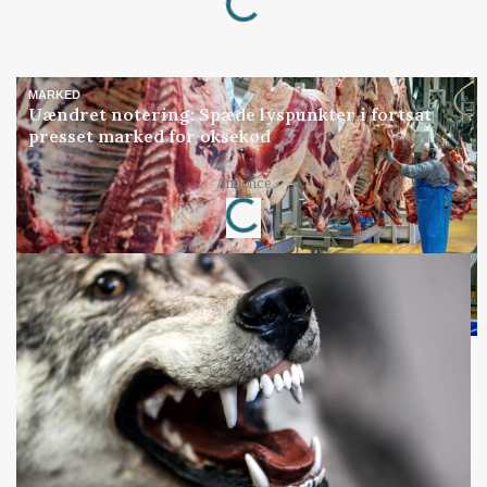
MARKED
Uændret notering: Spæde lyspunkter i fortsat
presset marked for oksekød
Annonce
Loading...