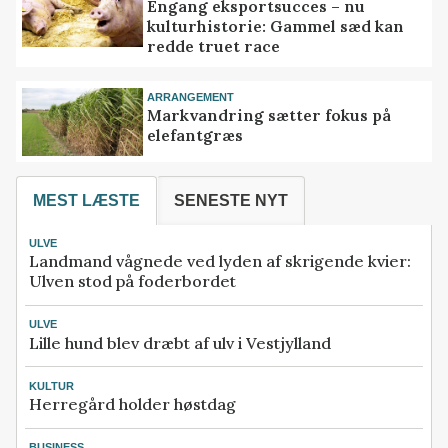
Engang eksportsucces – nu
kulturhistorie: Gammel sæd kan
redde truet race
ARRANGEMENT
Markvandring sætter fokus på
elefantgræs
MEST LÆSTE
SENESTE NYT
ULVE
Landmand vågnede ved lyden af skrigende kvier:
Ulven stod på foderbordet
ULVE
Lille hund blev dræbt af ulv i Vestjylland
KULTUR
Herregård holder høstdag
BUSINESS