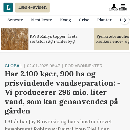
Læs e-avisen
LOGIN
MENU
Seneste
Mest læste
Kvæg
Grise
Planter
Mask
KWS Rallys topper årets
Fjerkræbranchen:
sortsforsøg i vinterbyg
konkurrence- og
GLOBAL
02-01-2025 08:47
FOR ABONNENTER
Har 2.100 køer, 900 ha og
prisvindende vandseparation: -
Vi producerer 296 mio. liter
vand, som kan genanvendes på
gården
I 31 år har Jay Binversie og hans hustru drevet
kvægbruget Robinway Dairy i byen Kiel i den