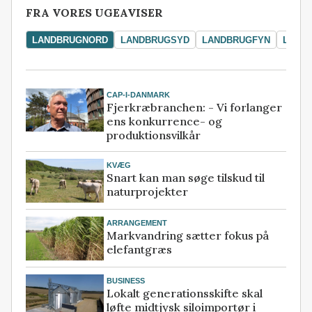
FRA VORES UGEAVISER
LANDBRUGNORD
LANDBRUGSYD
LANDBRUGFYN
LAND
CAP-I-DANMARK
Fjerkræbranchen: - Vi forlanger
ens konkurrence- og
produktionsvilkår
KVÆG
Snart kan man søge tilskud til
naturprojekter
ARRANGEMENT
Markvandring sætter fokus på
elefantgræs
BUSINESS
Lokalt generationsskifte skal
løfte midtjysk siloimportør i