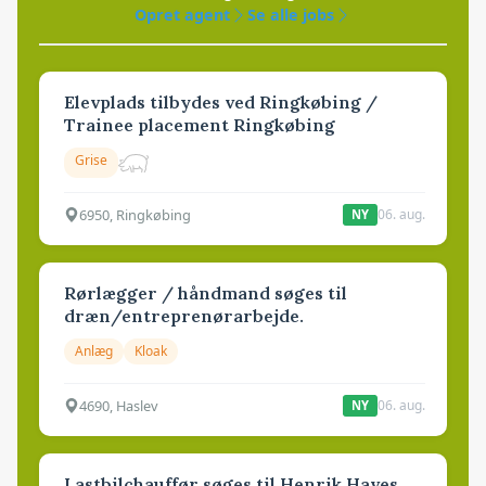
Opret agent
Se alle jobs
Elevplads tilbydes ved Ringkøbing /
Trainee placement Ringkøbing
Grise
6950, Ringkøbing
06. aug.
NY
Rørlægger / håndmand søges til
dræn/entreprenørarbejde.
Anlæg
Kloak
4690, Haslev
06. aug.
NY
Lastbilchauffør søges til Henrik Haves