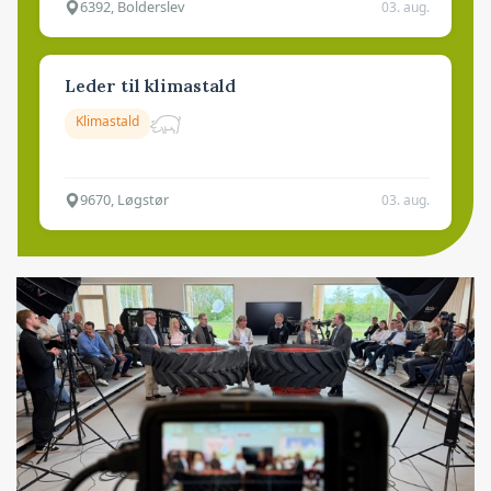
6392, Bolderslev
03. aug.
Leder til klimastald
Klimastald
9670, Løgstør
03. aug.