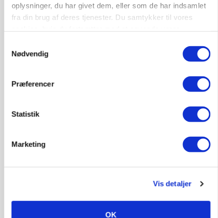
oplysninger, du har givet dem, eller som de har indsamlet
fra din brug af deres tjenester. Du samtykker til vores
cookies, hvis du fortsætter med at anvende vores
hjemmeside.
Samtykkevalg
POLITIK
»Nu stopper I«: Landbrugsdebattør og
Nødvendig
protestgruppe vil demonstrere mod ny
gødskningslov
Præferencer
Annonce
Statistik
POLITIK
Folketinget behandler ny gødskningslov: Sådan
kan den ændre din bedrift fra 2027
Marketing
Annonce
Loading...
Vis detaljer
OK