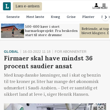
Læs e-avisen
LOGIN
MENU
Seneste
Mest læste
Kvæg
Grise
Planter
Mask
500-600 køer i stort
Befriende, at to
barmarksprojekt: Fra beskeden
blevet klogere. D
start til store drømme
GLOBAL
16-03-2022 11:18
FOR ABONNENTER
Firmaer skal have mindst 36
procent saudier ansat
Med knap danske lønninger, nul i skat og benzin
til tre kroner pr. liter har mange det økonomisk
udmærket i Saudi-Arabien. – Det er samtidig et
sikkert land at leve i, siger Henrik Hansen.