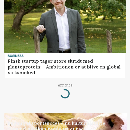
BUSINESS
Finsk startup tager store skridt med
planteprotein: - Ambitionen er at blive en global
virksomhed
Loading...
Annonce
GRISE
Engang eksportsucces – nu kulturhistorie:
Gammel sæd kan redde truet race