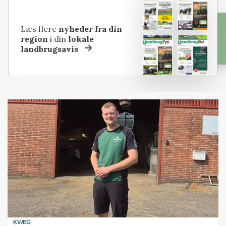
Læs flere
nyheder fra din
region
i din
lokale
landbrugsavis
KVÆG