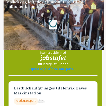
Malkekvæg løftede driftsresultatet til 2,8
millioner kroner
Loading...
Annonce
Jobs
i samarbejde med
80
ledige stillinger
Opret agent
Se alle jobs
Lastbilchauffør søges til Henrik Haves
Maskinstation
Godstransport