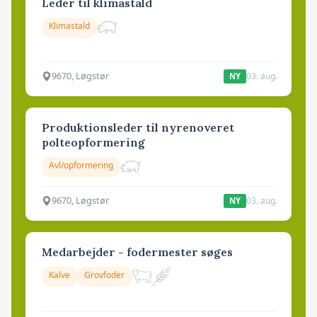
Leder til klimastald
Klimastald
9670, Løgstør
03. aug.
NY
Produktionsleder til nyrenoveret
polteopformering
Avl/opformering
9670, Løgstør
03. aug.
NY
Medarbejder - fodermester søges
Kalve
Grovfoder