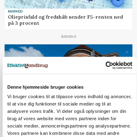
MARKED
Olieprisfald og fredshåb sender F5-renten ned
på 3 procent
Annonce
Denne hjemmeside bruger cookies
Vi bruger cookies til at tilpasse vores indhold og annoncer,
til at vise dig funktioner til sociale medier og til at
analysere vores trafik. Vi deler også oplysninger om din
brug af vores website med vores partnere inden for
BUSINESS
Lave grisepriser og nye regler øger landbobanks
sociale medier, annonceringspartnere og analysepartnere.
forsigtighed
Vores partnere kan kombinere disse data med andre