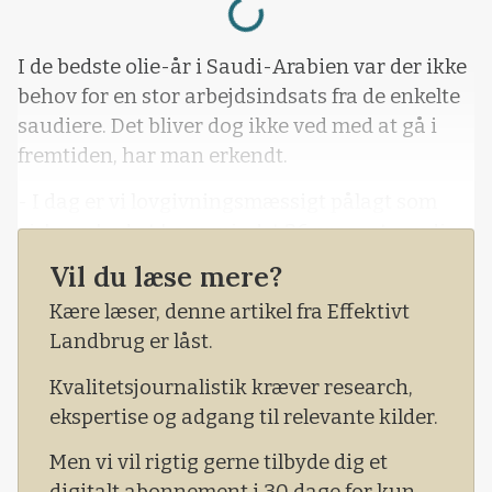
I de bedste olie-år i Saudi-Arabien var der ikke
behov for en stor arbejdsindsats fra de enkelte
saudiere. Det bliver dog ikke ved med at gå i
fremtiden, har man erkendt.
- I dag er vi lovgivningsmæssigt pålagt som
virksomhed at have mindst 36 procent saudier
ansat, fortæller Henrik Hansen, CEO i Arla
Vil du læse mere?
Foods afdeling i Saudi-Arabien.
Kære læser, denne artikel fra Effektivt
Og det uanset om saudier er de bedst
Landbrug er låst.
kvalificerede eller ej.
Kvalitetsjournalistik kræver research,
ekspertise og adgang til relevante kilder.
Men vi vil rigtig gerne tilbyde dig et