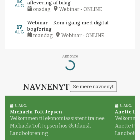
12
aflevering af bilag
AUG
onsdag
Webinar - ONLINE
Webinar – Kom i gang med digital
17
bogføring
AUG
mandag
Webinar - ONLINE
Loading...
Annonce
NAVNENYT
Se mere navnenyt
3. AUG.
3. AUG.
Michaela Toft Jepsen
Anette Pl
Velkommen til økonomiassistent trainee
Velkommen 
Michaela Toft Jepsen hos Østdansk
Anette Pl
Landboforening
Landbofor