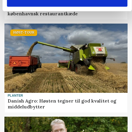
BUSINESS
Grambogård får oksekød på menuen hos
københavnsk restaurantkæde
HØST-TOUR
PLANTER
Danish Agro: Høsten tegner til god kvalitet og
middeludbytter