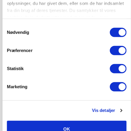
oplysninger, du har givet dem, eller som de har indsamlet
Annonce
fra din brug af deres tjenester. Du samtykker til vores
cookies, hvis du fortsætter med at anvende vores
KLUMME
Ny griseprognose kan give anledning til et nyt
hjemmeside.
Samtykkevalg
budgettjek
Nødvendig
Loading...
Annonce
Præferencer
Statistik
Marketing
Vis detaljer
OK