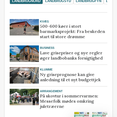
LANDBRUGNORD
LANDBRUGSYD
LANDBRUGFYN
LAND
KVÆG
500-600 køer i stort
barmarksprojekt: Fra beskeden
start til store drømme
BUSINESS
Lave grisepriser og nye regler
øger landbobanks forsigtighed
KLUMME
Ny griseprognose kan give
anledning til et nyt budgettjek
ARRANGEMENT
På skovtur i sommervarmen:
Messefolk mødes omkring
juletræerne