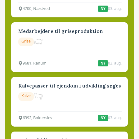
4700, Næstved
03. aug.
NY
Medarbejdere til griseproduktion
Grise
9681, Ranum
03. aug.
NY
Kalvepasser til ejendom i udvikling søges
Kalve
6392, Bolderslev
03. aug.
NY