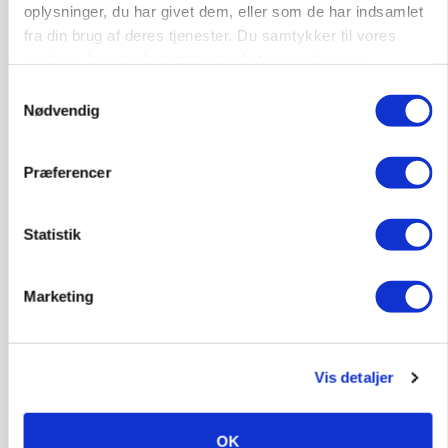
Annonce
oplysninger, du har givet dem, eller som de har indsamlet
fra din brug af deres tjenester. Du samtykker til vores
POLITIK
cookies, hvis du fortsætter med at anvende vores
Folketinget behandler ny gødskningslov: Sådan
kan den ændre din bedrift fra 2027
hjemmeside.
Samtykkevalg
Nødvendig
Annonce
Loading...
Præferencer
Statistik
Marketing
Vis detaljer
KVÆG
OK