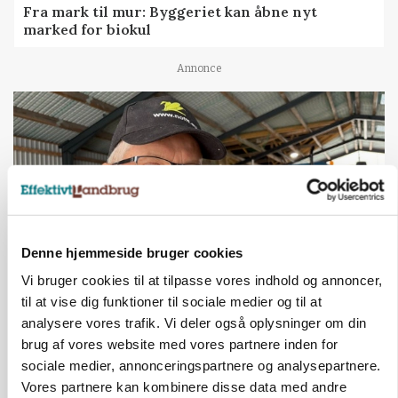
Fra mark til mur: Byggeriet kan åbne nyt
marked for biokul
Annonce
Denne hjemmeside bruger cookies
Vi bruger cookies til at tilpasse vores indhold og annoncer,
til at vise dig funktioner til sociale medier og til at
POLITIK
analysere vores trafik. Vi deler også oplysninger om din
»Nu stopper I«: Landbrugsdebattør og
protestgruppe vil demonstrere mod ny
brug af vores website med vores partnere inden for
gødskningslov
sociale medier, annonceringspartnere og analysepartnere.
Vores partnere kan kombinere disse data med andre