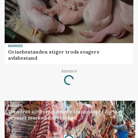
MARKED
Grisebestanden stiger trods svagere
avlsbestand
Annonce
Loading...
MARKED
Uændret notering: Spæde lyspunkter i fortsat
presset marked for oksekød
Annonce