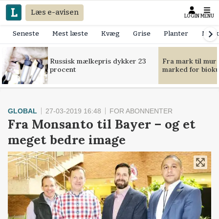
Læs e-avisen
LOGIN
MENU
Seneste
Mest læste
Kvæg
Grise
Planter
Mask
Russisk mælkepris dykker 23
Fra mark til mur
procent
marked for bioku
GLOBAL
27-03-2019 16:48
FOR ABONNENTER
Fra Monsanto til Bayer – og et
meget bedre image