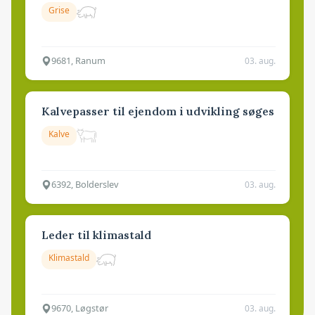
Grise
9681, Ranum
03. aug.
Kalvepasser til ejendom i udvikling søges
Kalve
6392, Bolderslev
03. aug.
Leder til klimastald
Klimastald
9670, Løgstør
03. aug.