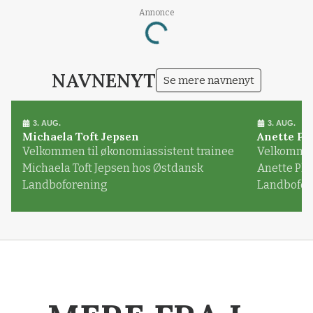
Annonce
Loading...
NAVNENYT
Se mere navnenyt
3. AUG.
3. AUG.
Michaela Toft Jepsen
Anette Pl
Velkommen til økonomiassistent trainee
Velkommen 
Michaela Toft Jepsen hos Østdansk
Anette Pl
Landboforening
Landbofor