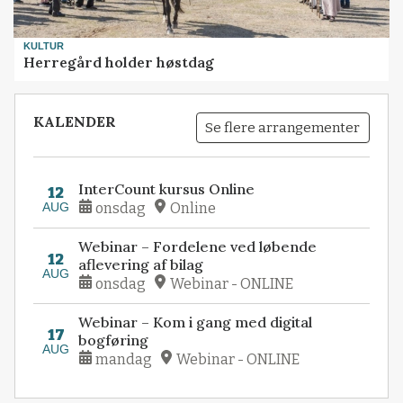
KULTUR
Herregård holder høstdag
KALENDER
Se flere arrangementer
InterCount kursus Online
12
AUG
onsdag
Online
Webinar – Fordelene ved løbende
12
aflevering af bilag
AUG
onsdag
Webinar - ONLINE
Webinar – Kom i gang med digital
17
bogføring
AUG
mandag
Webinar - ONLINE