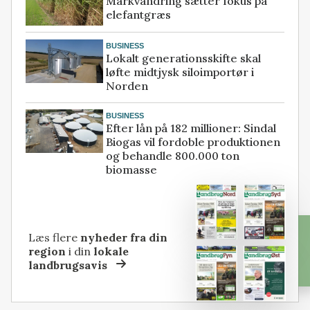
Markvandring sætter fokus på
elefantgræs
BUSINESS
Lokalt generationsskifte skal
løfte midtjysk siloimportør i
Norden
BUSINESS
Efter lån på 182 millioner: Sindal
Biogas vil fordoble produktionen
og behandle 800.000 ton
biomasse
Læs flere
nyheder fra din
region
i din
lokale
landbrugsavis