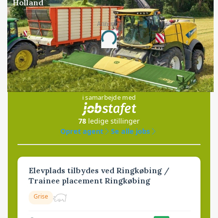
Holland
Annonce
Loading...
Jobs
i samarbejde med
78
ledige stillinger
Opret agent
Se alle jobs
Elevplads tilbydes ved Ringkøbing /
Trainee placement Ringkøbing
Grise