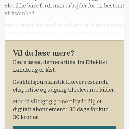
Slet ikke bare fordi man arbejder for en bestemt
virksomhed.
Men det var det, medarbejderne ved Monsantos
store forsknings- og udviklingslaboratorium i
St. Louis, Missouri i USA, oplevede gang på
gang, når de var i det offentlige rum eller til
Vil du læse mere?
middagsselskab med fremmede.
Kære læser, denne artikel fra Effektivt
- Når jeg sagde, at jeg arbejder for Monsanto,
Landbrug er låst.
kunne jeg mærke, at folk ikke ville mig.
Kvalitetsjournalistik kræver research,
- Men når jeg nu siger, at jeg arbe
ekspertise og adgang til relevante kilder.
Men vi vil rigtig gerne tilbyde dig et
digitalt abonnement i 30 dage for kun
30 kroner.