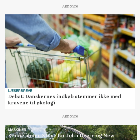
Annonce
LÆSERBREVE
Debat: Danskernes indkøb stemmer ikke med
kravene til økologi
Annonce
MASKINER
Krone åbner XDisc for John Deere og New