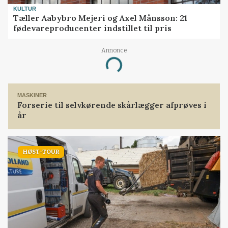
KULTUR
Tæller Aabybro Mejeri og Axel Månsson: 21
fødevareproducenter indstillet til pris
Annonce
Loading...
MASKINER
Forserie til selvkørende skårlægger afprøves i
år
HØST-TOUR