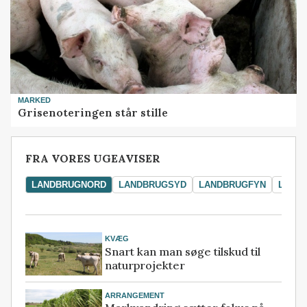
MARKED
Grisenoteringen står stille
FRA VORES UGEAVISER
LANDBRUGNORD
LANDBRUGSYD
LANDBRUGFYN
LAND
KVÆG
Snart kan man søge tilskud til
naturprojekter
ARRANGEMENT