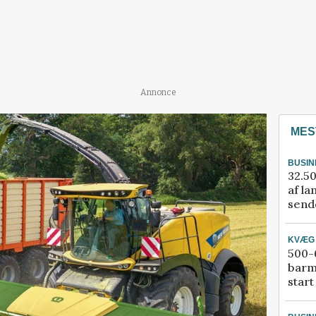
Annonce
MES
BUSIN
32.50
af la
sende
KVÆG
500-6
barm
start