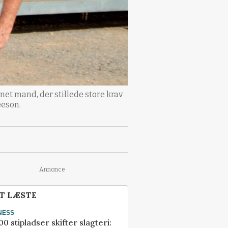
et mand, der stillede store krav
eeson.
Annonce
T LÆSTE
NESS
00 stipladser skifter slagteri: