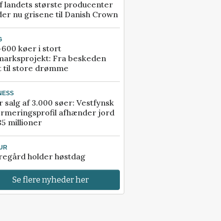
f landets største producenter
er nu grisene til Danish Crown
G
600 køer i stort
marksprojekt: Fra beskeden
t til store drømme
NESS
r salg af 3.000 søer: Vestfynsk
rmeringsprofil afhænder jord
85 millioner
UR
regård holder høstdag
Se flere nyheder her