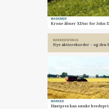
MASKINER
Krone åbner XDisc for John 
MARKEDSFOKUS
Nye aktierekorder – og den b
MARKED
Høstpres kan sænke hvedepri