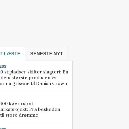
T LÆSTE
SENESTE NYT
ESS
0 stipladser skifter slagteri: En
ndets største producenter
r nu grisene til Danish Crown
00 køer i stort
arksprojekt: Fra beskeden
 til store drømme