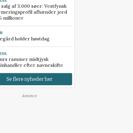
ESS
 salg af 3.000 søer: Vestfynsk
rmeringsprofil afhænder jord
5 millioner
UR
egård holder høstdag
ESS
urs rammer midtjysk
inhandler efter navneskifte
Se flere nyheder her
Annonce