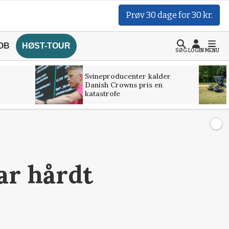
Prøv 30 dage for 30 kr.
OB
HØST-TOUR
SØG
LOGIN
MENU
Svineproducenter kalder
Danish Crowns pris en
katastrofe
ar hårdt