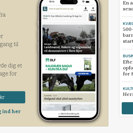
En a
send
fra
KVÆ
500-
bar
er
star
gang til
BUSI
Efte
yde dig et
opfo
age for
for 
KULT
Her
kr
 ind her