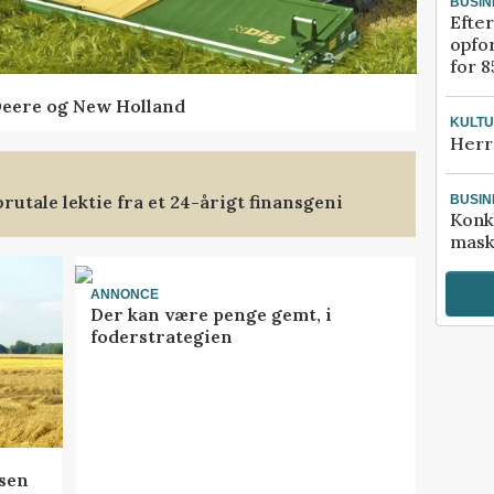
BUSIN
Efter
opfo
for 8
Deere og New Holland
KULT
Herr
rutale lektie fra et 24-årigt finansgeni
BUSIN
Konk
mask
ANNONCE
Der kan være penge gemt, i
foderstrategien
sen