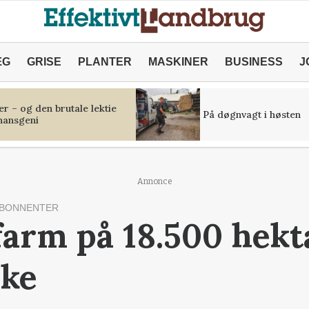
ÆG
GRISE
PLANTER
MASKINER
BUSINESS
J
r – og den brutale lektie
På døgnvagt i høsten
inansgeni
Annonce
ABONNENTER
farm på 18.500 hekt
rke