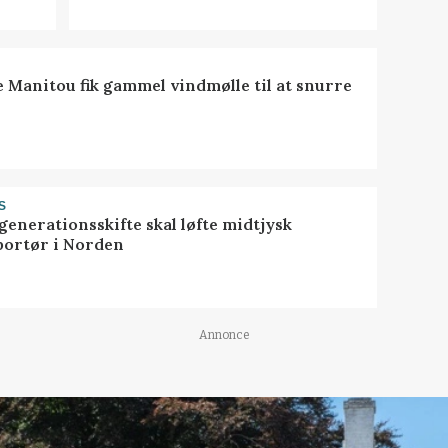
e Manitou fik gammel vindmølle til at snurre
S
generationsskifte skal løfte midtjysk
portør i Norden
Annonce