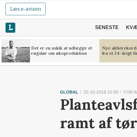
Læs e-avisen
SENESTE
KV
Det er en uskik at udlægge et
Nye aktierekorde
røgslør om økoproduktion
fra et 24-årigt f
GLOBAL
20-10-2018 10:00
FOR 
Planteavls
ramt af tø