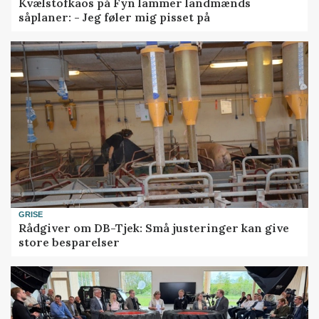
Kvælstofkaos på Fyn lammer landmænds
såplaner: - Jeg føler mig pisset på
GRISE
Rådgiver om DB-Tjek: Små justeringer kan give
store besparelser