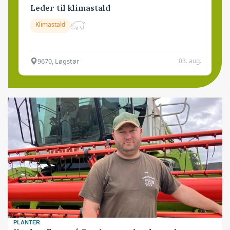
Leder til klimastald
Klimastald
9670, Løgstør
03. aug.
PLANTER