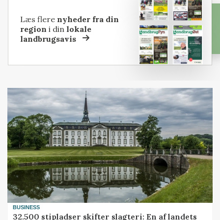
Læs flere
nyheder fra din
region
i din
lokale
landbrugsavis
BUSINESS
32.500 stipladser skifter slagteri: En af landets