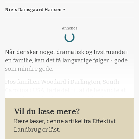
Niels Damsgaard Hansen
Loading...
Annonce
Når der sker noget dramatisk og livstruende i
en familie, kan det få langvarige følger - gode
som mindre gode.
Hos familien Woodard i Darlington, South
Carolina i USA, førte det til, at de begyndte at
bruge bomulden fra markerne til at lave tæpper
og nu også håndklæder. Men hvorfor?
Vil du læse mere?
- Vi har tre børn, og to af dem er tvillinger fra
Kære læser, denne artikel fra Effektivt
september 2015.
Landbrug er låst.