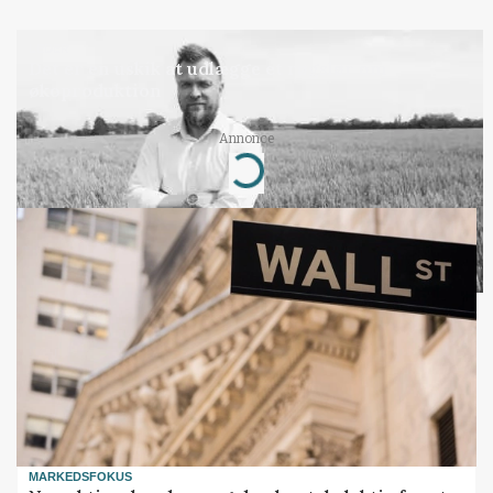
LEDER
Det er en uskik at udlægge et røgslør om
økoproduktion
Annonce
Loading...
MARKEDSFOKUS