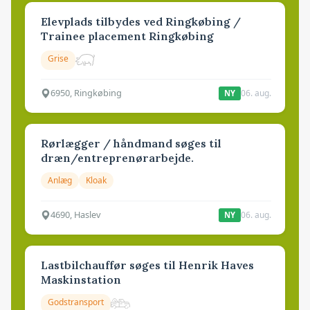
Elevplads tilbydes ved Ringkøbing /
Trainee placement Ringkøbing
Grise
6950, Ringkøbing
06. aug.
NY
Rørlægger / håndmand søges til
dræn/entreprenørarbejde.
Anlæg
Kloak
4690, Haslev
06. aug.
NY
Lastbilchauffør søges til Henrik Haves
Maskinstation
Godstransport