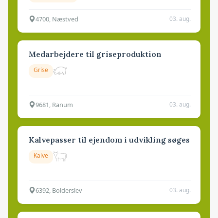
4700, Næstved
03. aug.
Medarbejdere til griseproduktion
Grise
9681, Ranum
03. aug.
Kalvepasser til ejendom i udvikling søges
Kalve
6392, Bolderslev
03. aug.