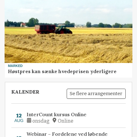
MARKED
Høstpres kan sænke hvedeprisen yderligere
KALENDER
Se flere arrangementer
InterCount kursus Online
12
AUG
onsdag
Online
Webinar – Fordelene ved løbende