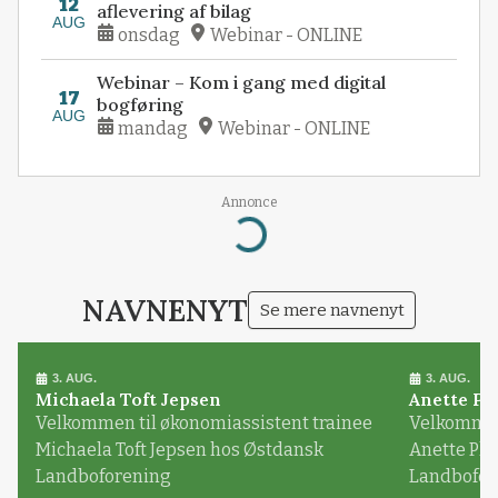
12
aflevering af bilag
AUG
onsdag
Webinar - ONLINE
Webinar – Kom i gang med digital
17
bogføring
AUG
mandag
Webinar - ONLINE
Annonce
Loading...
NAVNENYT
Se mere navnenyt
3. AUG.
3. AUG.
Michaela Toft Jepsen
Anette Pl
Velkommen til økonomiassistent trainee
Velkommen 
Michaela Toft Jepsen hos Østdansk
Anette Pl
Landboforening
Landbofor