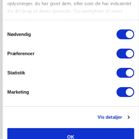
oplysninger, du har givet dem, eller som de har indsamlet
fra din brug af deres tjenester. Du samtykker til vores
POLITIK
cookies, hvis du fortsætter med at anvende vores
»Nu stopper I«: Landbrugsdebattør og
hjemmeside.
protestgruppe vil demonstrere mod ny
Samtykkevalg
gødskningslov
Nødvendig
Annonce
Præferencer
POLITIK
Folketinget behandler ny gødskningslov: Sådan
kan den ændre din bedrift fra 2027
Statistik
Annonce
Marketing
Loading...
Vis detaljer
OK