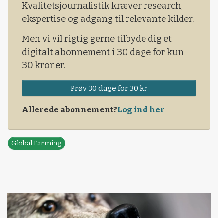
- Den ene af dem, Tobin, fik meningitis, da han
Kvalitetsjournalistik kræver research,
kun var tre måneder g
ekspertise og adgang til relevante kilder.
Men vi vil rigtig gerne tilbyde dig et
digitalt abonnement i 30 dage for kun
30 kroner.
Prøv 30 dage for 30 kr
Allerede abonnement?
Log ind her
Global Farming