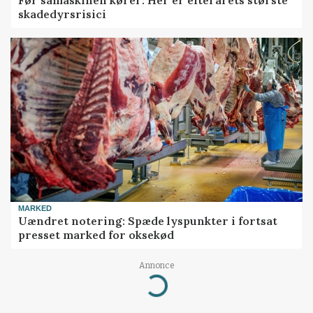
Før såmaskinen kører: Her er efterårets største
skadedyrsrisici
MARKED
Uændret notering: Spæde lyspunkter i fortsat
presset marked for oksekød
Annonce
Loading...