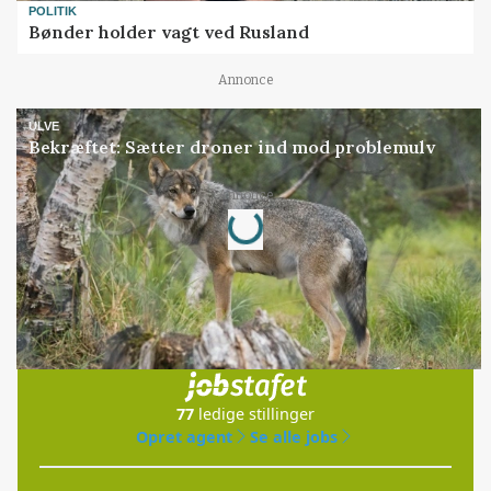
POLITIK
Bønder holder vagt ved Rusland
Annonce
ULVE
Bekræftet: Sætter droner ind mod problemulv
Loading...
Annonce
Jobs
i samarbejde med
77
ledige stillinger
Opret agent
Se alle jobs