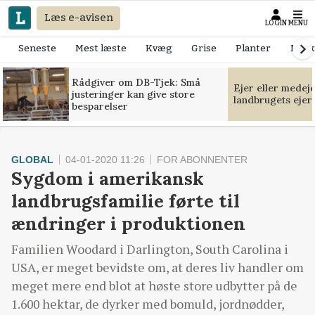
Læs e-avisen
LOGIN
MENU
Seneste
Mest læste
Kvæg
Grise
Planter
Mask
Rådgiver om DB-Tjek: Små
Ejer eller medej
justeringer kan give store
landbrugets ejer
besparelser
GLOBAL
04-01-2020 11:26
FOR ABONNENTER
Sygdom i amerikansk
landbrugsfamilie førte til
ændringer i produktionen
Familien Woodard i Darlington, South Carolina i
USA, er meget bevidste om, at deres liv handler om
meget mere end blot at høste store udbytter på de
1.600 hektar, de dyrker med bomuld, jordnødder,