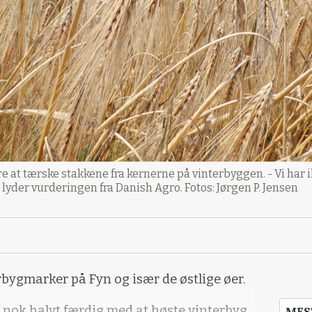
 at tærske stakkene fra kernerne på vinterbyggen. - Vi har ik
 lyder vurderingen fra Danish Agro. Fotos: Jørgen P. Jensen
rbygmarker på Fyn og især de østlige øer.
i nok halvt færdig med at høste vinterbyg,
MES