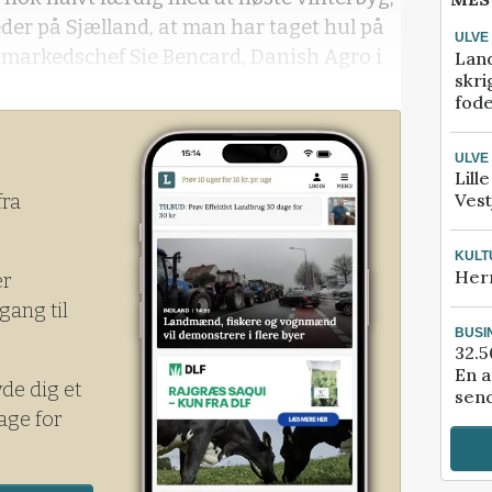
der på Sjælland, at man har taget hul på
ULVE
r markedschef Sie Bencard, Danish Agro i
Lan
skri
fod
 vinterbyg, som for år tilbage.
ULVE
Lill
Vest
fra
KULT
Her
er
gang til
BUSI
32.5
En a
yde dig et
send
age for