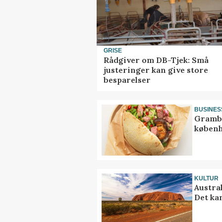
GRISE
Rådgiver om DB-Tjek: Små
justeringer kan give store
besparelser
BUSINES
Grambo
københ
KULTUR
Austra
Det ka