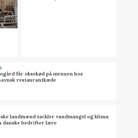
S
gård får oksekød på menuen hos
avnsk restaurantkæde
lske landmænd tackler vandmangel og klima:
n danske bedrifter lære