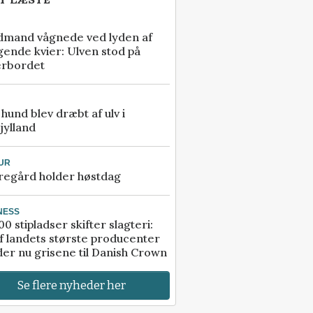
dmand vågnede ved lyden af
gende kvier: Ulven stod på
erbordet
e hund blev dræbt af ulv i
jylland
UR
regård holder høstdag
NESS
00 stipladser skifter slagteri:
f landets største producenter
er nu grisene til Danish Crown
Se flere nyheder her