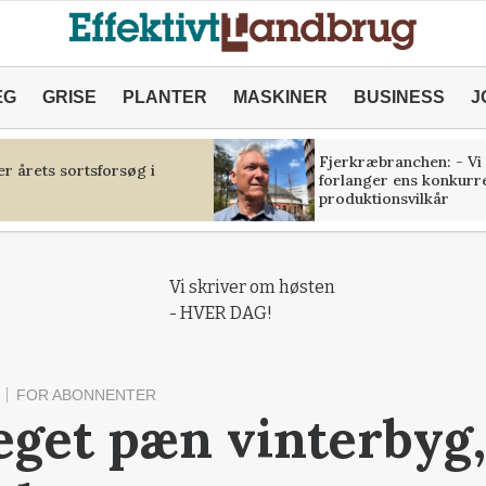
ÆG
GRISE
PLANTER
MASKINER
BUSINESS
J
Fjerkræbranchen: - Vi
r årets sortsforsøg i
forlanger ens konkurr
produktionsvilkår
Vi skriver om høsten
- HVER DAG!
FOR ABONNENTER
eget pæn vinterbyg,