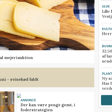
ULVE
Lille
Vestj
KULT
Herr
BUSIN
32.50
af la
al mejeriauktion
sende
PLAN
Ny so
uni – svinekød faldt
Har 
verde
ANNONCE
Der kan være penge gemt, i
foderstrategien