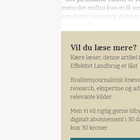
mens det endnu kun er få ste
den første vinterbyg, oplyse
Nykøbing Fl.
Generelt er der ikke så meget
Vil du læse mere?
Kære læser, denne artikel 
Effektivt Landbrug er låst.
Kvalitetsjournalistik kræv
research, ekspertise og ad
relevante kilder.
Men vi vil rigtig gerne tilb
digitalt abonnement i 30 d
kun 30 kroner.