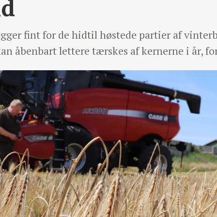
nd
gger fint for de hidtil høstede partier af vinte
n åbenbart lettere tærskes af kernerne i år, for