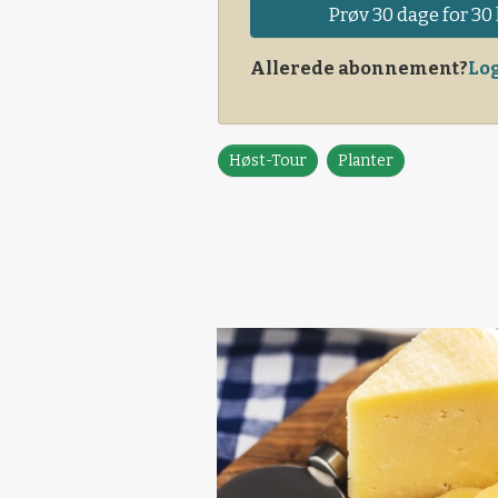
Prøv 30 dage for 30 
Allerede abonnement?
Log
Høst-Tour
Planter