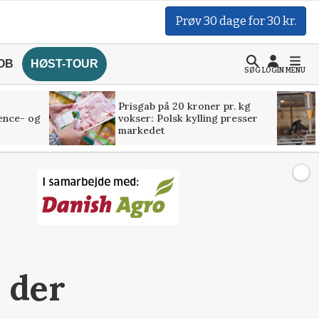
Prøv 30 dage for 30 kr.
OB
HØST-TOUR
SØG
LOGIN
MENU
Prisgab på 20 kroner pr. kg
ence- og
vokser: Polsk kylling presser
markedet
 der