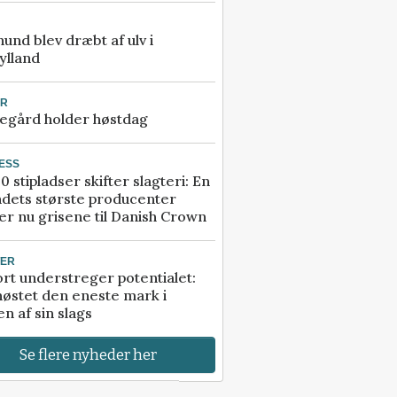
 hund blev dræbt af ulv i
ylland
UR
egård holder høstdag
ESS
0 stipladser skifter slagteri: En
ndets største producenter
r nu grisene til Danish Crown
TER
rt understreger potentialet:
høstet den eneste mark i
n af sin slags
Se flere nyheder her