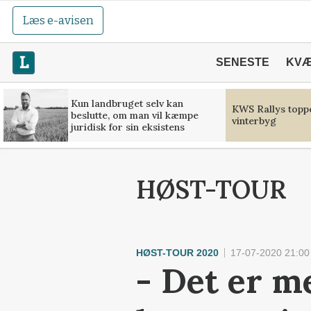
Læs e-avisen
SENESTE
KV
Kun landbruget selv kan
KWS Rallys toppe
beslutte, om man vil kæmpe
vinterbyg
juridisk for sin eksistens
HØST-TOUR
HØST-TOUR 2020
17-07-2020 21:00
- Det er m