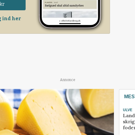
kr
 ind her
Annonce
MES
ULVE
Land
skrig
fode