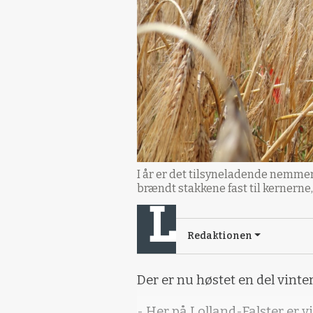
I år er det tilsyneladende nemmere
brændt stakkene fast til kernerne,
Redaktionen
Der er nu høstet en del vinte
- Her på Lolland-Falster er v