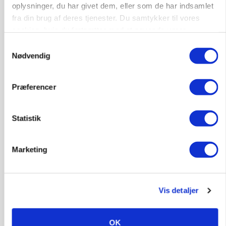
oplysninger, du har givet dem, eller som de har indsamlet
fra din brug af deres tjenester. Du samtykker til vores
cookies, hvis du fortsætter med at anvende vores
hjemmeside.
Samtykkevalg
Nødvendig
Præferencer
BUSINESS
Ejer eller medejer? Nyt tv-format udfordrer
Statistik
landbrugets ejerstruktur
Marketing
Vis detaljer
OK