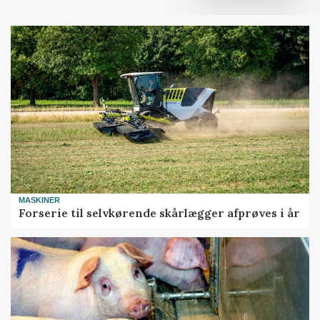
MASKINER
Forserie til selvkørende skårlægger afprøves i år