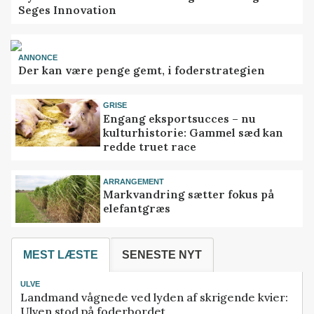
Seges Innovation
ANNONCE
Der kan være penge gemt, i foderstrategien
GRISE
Engang eksportsucces – nu
kulturhistorie: Gammel sæd kan
redde truet race
ARRANGEMENT
Markvandring sætter fokus på
elefantgræs
MEST LÆSTE
SENESTE NYT
ULVE
Landmand vågnede ved lyden af skrigende kvier:
Ulven stod på foderbordet