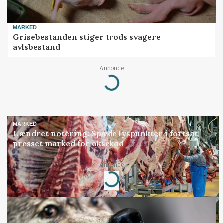
MARKED
Grisebestanden stiger trods svagere
avlsbestand
Annonce
Loading...
MARKED
Uændret notering: Spæde lyspunkter i fortsat
presset marked for oksekød
Annonce
Loading...