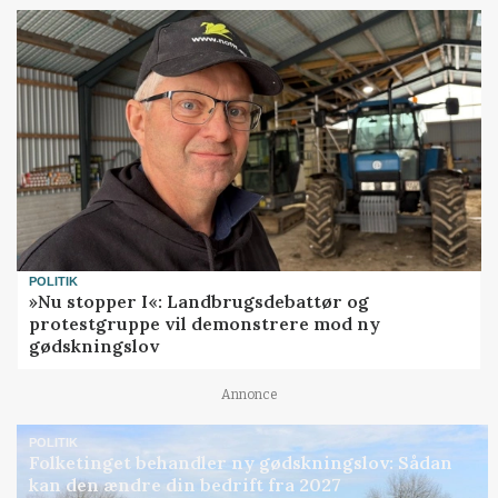
POLITIK
»Nu stopper I«: Landbrugsdebattør og
protestgruppe vil demonstrere mod ny
gødskningslov
Annonce
POLITIK
Folketinget behandler ny gødskningslov: Sådan
kan den ændre din bedrift fra 2027