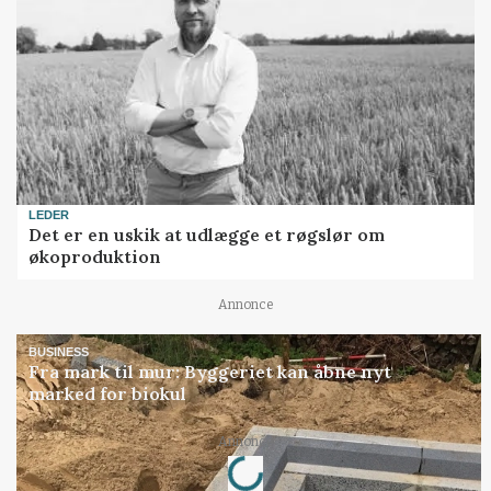
LEDER
Det er en uskik at udlægge et røgslør om
økoproduktion
Annonce
BUSINESS
Fra mark til mur: Byggeriet kan åbne nyt
marked for biokul
Loading...
Annonce