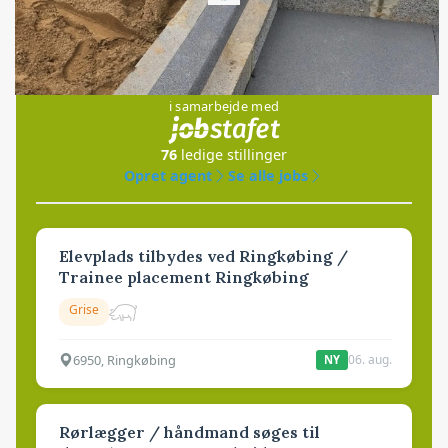
Jobs
i samarbejde med
76
ledige stillinger
Opret agent
Se alle jobs
Elevplads tilbydes ved Ringkøbing /
Trainee placement Ringkøbing
Grise
6950, Ringkøbing
06. aug.
NY
Rørlægger / håndmand søges til