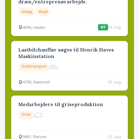
dræn/entreprenørarbejde.
Anlæg
Kloak
4690, Haslev
06. aug.
NY
Lastbilchauffør søges til Henrik Haves
Maskinstation
Godstransport
4700, Næstved
03. aug.
Medarbejdere til griseproduktion
Grise
9681, Ranum
03. aug.