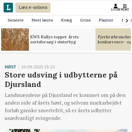
Læs e-avisen
LOGIN
MENU
Seneste
Mest læste
Kvæg
Grise
Planter
Mask
KWS Rallys topper årets
Fjerkræbranchen:
sortsforsøg i vinterbyg
konkurrence- og
HØST
10-09-2020 15:13
Store udsving i udbytterne på
Djursland
Landmændene på Djursland er kommet om på den
anden side af årets høst, og selvom markarbejdet
forløb ganske smertefrit, så er årets udbytter
usædvanligt svingende.