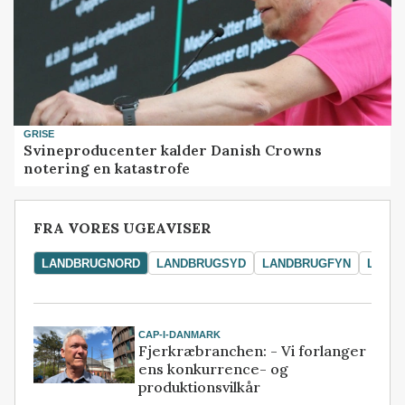
GRISE
Svineproducenter kalder Danish Crowns
notering en katastrofe
FRA VORES UGEAVISER
LANDBRUGNORD
LANDBRUGSYD
LANDBRUGFYN
LAND
CAP-I-DANMARK
Fjerkræbranchen: - Vi forlanger
ens konkurrence- og
produktionsvilkår