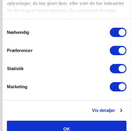
landbrugets ejerstruktur
oplysninger, du har givet dem, eller som de har indsamlet
fra din brug af deres tjenester. Du samtykker til vores
Annonce
cookies, hvis du fortsætter med at anvende vores
hjemmeside.
Samtykkevalg
Nødvendig
Præferencer
Statistik
Marketing
MARKED
Russisk mælkepris dykker 23 procent
Vis detaljer
Annonce
BUSINESS
OK
Fra mark til mur: Byggeriet kan åbne nyt