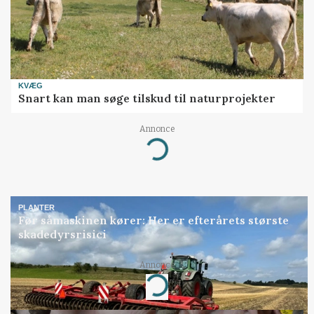
KVÆG
Snart kan man søge tilskud til naturprojekter
Annonce
Loading...
PLANTER
Før såmaskinen kører: Her er efterårets største
skadedyrsrisici
Annonce
Loading...