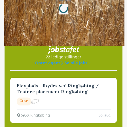
Loading...
Annonce
Jobs
i samarbejde med
72
ledige stillinger
Opret agent
Se alle jobs
Elevplads tilbydes ved Ringkøbing /
Trainee placement Ringkøbing
Grise
6950, Ringkøbing
06. aug.