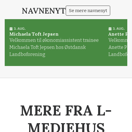
NAVNENYT
Se mere navnenyt
3. AUG.
3. AUG.
Michaela Toft Jepsen
Anette Pl
Velkommen til økonomiassistent trainee
Velkommen 
Michaela Toft Jepsen hos Østdansk
Anette Pl
Landboforening
Landbofor
MERE FRA L-
MEDIEHUS