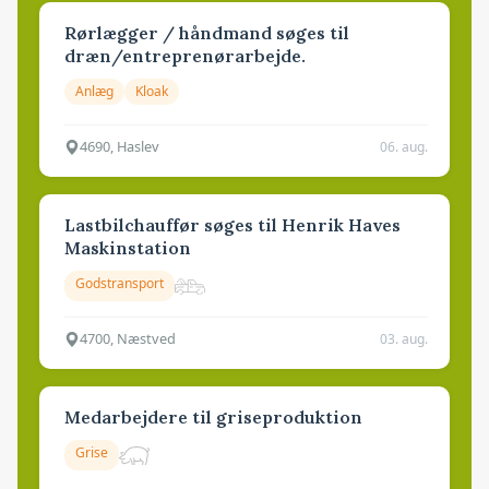
Rørlægger / håndmand søges til
dræn/entreprenørarbejde.
Anlæg
Kloak
4690, Haslev
06. aug.
Lastbilchauffør søges til Henrik Haves
Maskinstation
Godstransport
4700, Næstved
03. aug.
Medarbejdere til griseproduktion
Grise