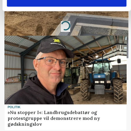
marked for biokul
Annonce
Loading...
POLITIK
»Nu stopper I«: Landbrugsdebattør og
protestgruppe vil demonstrere mod ny
gødskningslov