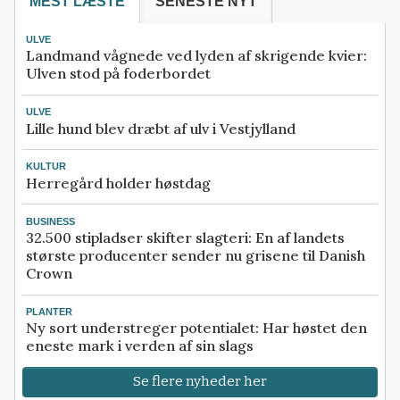
MEST LÆSTE
SENESTE NYT
ULVE
Landmand vågnede ved lyden af skrigende kvier:
Ulven stod på foderbordet
ULVE
Lille hund blev dræbt af ulv i Vestjylland
KULTUR
Herregård holder høstdag
BUSINESS
32.500 stipladser skifter slagteri: En af landets
største producenter sender nu grisene til Danish
Crown
PLANTER
Ny sort understreger potentialet: Har høstet den
eneste mark i verden af sin slags
Se flere nyheder her