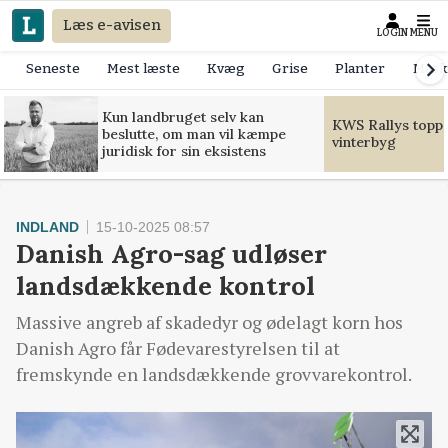
Læs e-avisen
LOGIN
MENU
Seneste
Mest læste
Kvæg
Grise
Planter
Mask
Kun landbruget selv kan
KWS Rallys toppe
beslutte, om man vil kæmpe
vinterbyg
juridisk for sin eksistens
INDLAND
15-10-2025 08:57
Danish Agro-sag udløser
landsdækkende kontrol
Massive angreb af skadedyr og ødelagt korn hos
Danish Agro får Fødevarestyrelsen til at
fremskynde en landsdækkende grovvarekontrol.