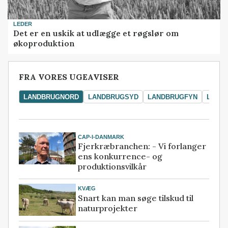
LEDER
Det er en uskik at udlægge et røgslør om
økoproduktion
FRA VORES UGEAVISER
LANDBRUGNORD
LANDBRUGSYD
LANDBRUGFYN
LAND
CAP-I-DANMARK
Fjerkræbranchen: - Vi forlanger
ens konkurrence- og
produktionsvilkår
KVÆG
Snart kan man søge tilskud til
naturprojekter