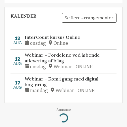
KALENDER
Se flere arrangementer
InterCount kursus Online
12
AUG
onsdag
Online
Webinar – Fordelene ved løbende
12
aflevering af bilag
AUG
onsdag
Webinar - ONLINE
Webinar – Kom i gang med digital
17
bogføring
AUG
mandag
Webinar - ONLINE
Annonce
Loading...