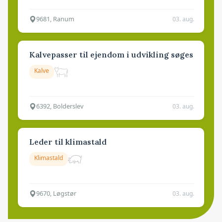
9681, Ranum
03. aug.
Kalvepasser til ejendom i udvikling søges
Kalve
6392, Bolderslev
03. aug.
Leder til klimastald
Klimastald
9670, Løgstør
03. aug.