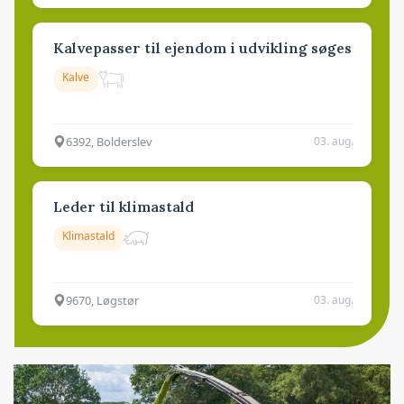
Kalvepasser til ejendom i udvikling søges
Kalve
6392, Bolderslev
03. aug.
Leder til klimastald
Klimastald
9670, Løgstør
03. aug.