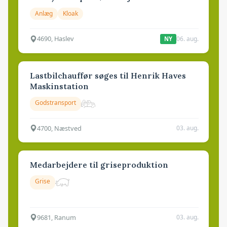
Anlæg
Kloak
4690, Haslev
06. aug.
NY
Lastbilchauffør søges til Henrik Haves
Maskinstation
Godstransport
4700, Næstved
03. aug.
Medarbejdere til griseproduktion
Grise
9681, Ranum
03. aug.