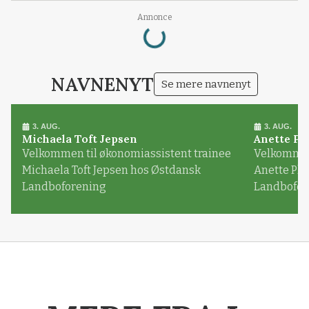
Loading...
Annonce
NAVNENYT
Se mere navnenyt
3. AUG.
3. AUG.
Michaela Toft Jepsen
Anette Pl
Velkommen til økonomiassistent trainee
Velkommen 
Michaela Toft Jepsen hos Østdansk
Anette Pl
Landboforening
Landbofor