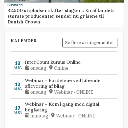
BUSINESS
32.500 stipladser skifter slagteri: En af landets
største producenter sender nu grisene til
Danish Crown
KALENDER
Se flere arrangementer
InterCount kursus Online
12
AUG
onsdag
Online
Webinar – Fordelene ved løbende
12
aflevering af bilag
AUG
onsdag
Webinar - ONLINE
Webinar – Kom i gang med digital
17
bogføring
AUG
mandag
Webinar - ONLINE