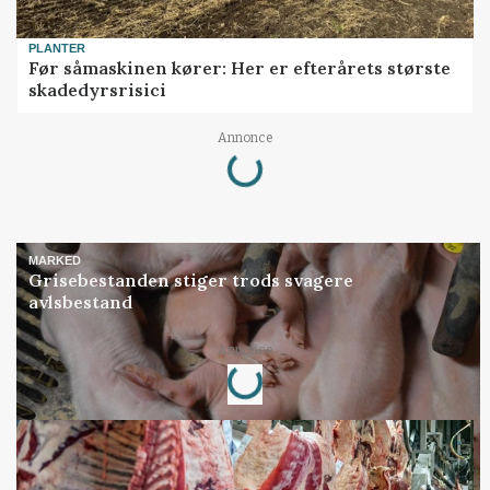
PLANTER
Før såmaskinen kører: Her er efterårets største
skadedyrsrisici
Loading...
Annonce
MARKED
Grisebestanden stiger trods svagere
avlsbestand
Loading...
Annonce