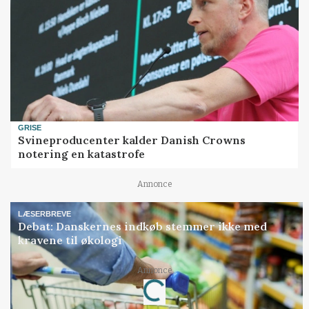
GRISE
Svineproducenter kalder Danish Crowns
notering en katastrofe
Annonce
LÆSERBREVE
Debat: Danskernes indkøb stemmer ikke med
kravene til økologi
Annonce
Loading...