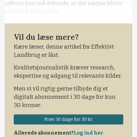
selvom han må erkende, at det næppe bliver
aktuelt for ham selv.
- Jeg har ikke jord, der ikke er værd at dyrke,
eller som der ikke kan køres på. Men hvis jeg
Vil du læse mere?
havde sådanne lavbundsarealer, ville jeg være
Kære læser, denne artikel fra Effektivt
med i det her, hvis der da kan findes
Landbrug er låst.
finansiering.
Kvalitetsjournalistik kræver research,
- Det er rigtigt glæ
ekspertise og adgang til relevante kilder.
Men vi vil rigtig gerne tilbyde dig et
digitalt abonnement i 30 dage for kun
30 kroner.
Prøv 30 dage for 30 kr
Allerede abonnement?
Log ind her