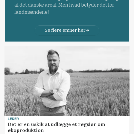
af det danske areal. Men hvad betyder det for
landmændene?
Se flere emner her
LEDER
Det er en uskik at udlægge et røgslør om
økoproduktion