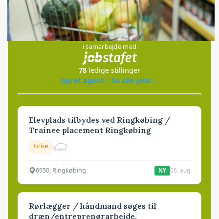
Jobs
i samarbejde med
78
ledige stillinger
Opret agent
Se alle jobs
Elevplads tilbydes ved Ringkøbing /
Trainee placement Ringkøbing
Grise
6950, Ringkøbing
06. aug.
NY
Rørlægger / håndmand søges til
dræn/entreprenørarbejde.