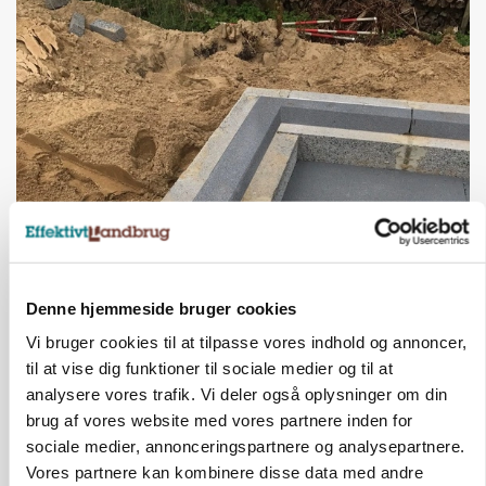
BUSINESS
Fra mark til mur: Byggeriet kan åbne nyt
marked for biokul
Denne hjemmeside bruger cookies
Vi bruger cookies til at tilpasse vores indhold og annoncer,
Annonce
til at vise dig funktioner til sociale medier og til at
analysere vores trafik. Vi deler også oplysninger om din
POLITIK
»Nu stopper I«: Landbrugsdebattør og
brug af vores website med vores partnere inden for
protestgruppe vil demonstrere mod ny
sociale medier, annonceringspartnere og analysepartnere.
gødskningslov
Vores partnere kan kombinere disse data med andre