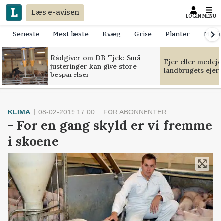
Læs e-avisen
LOGIN
MENU
Seneste
Mest læste
Kvæg
Grise
Planter
Mask
Rådgiver om DB-Tjek: Små
Ejer eller medej
justeringer kan give store
landbrugets ejer
besparelser
KLIMA
08-02-2019 17:00
FOR ABONNENTER
- For en gang skyld er vi fremme
i skoene