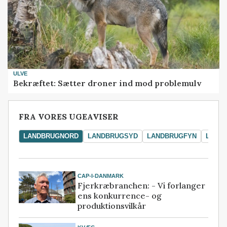
ULVE
Bekræftet: Sætter droner ind mod problemulv
FRA VORES UGEAVISER
LANDBRUGNORD
LANDBRUGSYD
LANDBRUGFYN
LAND
CAP-I-DANMARK
Fjerkræbranchen: - Vi forlanger
ens konkurrence- og
produktionsvilkår