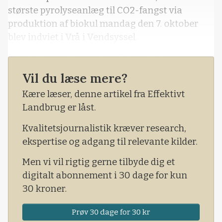
største pyrolyseanlæg til CO2-fangst via
produktion af biokul mandag den 7. oktober
blev indviet i Vrå i Vendsyssel.
I stedet for at klippe et rødt bånd, blev
spandene symbolsk tømt på marken, inden de
Vil du læse mere?
to John Deere-traktorer blev startet op for at
Kære læser, denne artikel fra Effektivt
sprede resten af de 20 tons biokul, der skulle til
Landbrug er låst.
for at kompensere for arrangementet.
Kvalitetsjournalistik kræver research,
ekspertise og adgang til relevante kilder.
Men vi vil rigtig gerne tilbyde dig et
digitalt abonnement i 30 dage for kun
30 kroner.
Prøv 30 dage for 30 kr