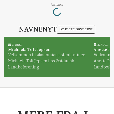
Loading...
Annonce
NAVNENYT
Se mere navnenyt
3. AUG.
3. AUG.
Michaela Toft Jepsen
Anette Pl
Velkommen til økonomiassistent trainee
Velkommen 
Michaela Toft Jepsen hos Østdansk
Anette Pl
Landboforening
Landbofor