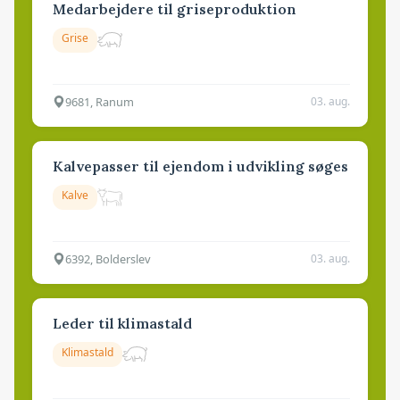
Medarbejdere til griseproduktion
Grise
9681, Ranum
03. aug.
Kalvepasser til ejendom i udvikling søges
Kalve
6392, Bolderslev
03. aug.
Leder til klimastald
Klimastald