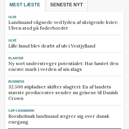
MEST LÆSTE
SENESTE NYT
ULVE
Landmand vågnede ved lyden af skrigende kvier:
Ulven stod på foderbordet
ULVE
Lille hund blev dræbt af ulv i Vestjylland
PLANTER
Ny sort understreger potentialet: Har høstet den
eneste mark i verden af sin slags
BUSINESS
32.500 stipladser skifter slagteri: En af landets
største producenter sender nu grisene til Danish
Crown
CAP-I-DANMARK
Bornholmsk landmand ærgrer sig over dansk
enegang