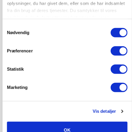
Annonce
oplysninger, du har givet dem, eller som de har indsamlet
fra din brug af deres tjenester. Du samtykker til vores
MARKED
cookies, hvis du fortsætter med at anvende vores
Russisk mælkepris dykker 23 procent
hjemmeside.
Samtykkevalg
Loading...
Nødvendig
Annonce
Præferencer
Statistik
Marketing
Vis detaljer
BUSINESS
Fra mark til mur: Byggeriet kan åbne nyt
OK