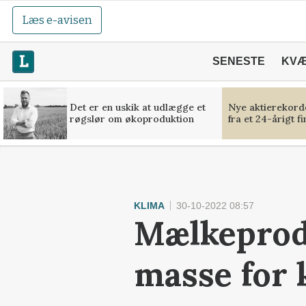
Læs e-avisen
SENESTE
KV
Det er en uskik at udlægge et
Nye aktierekorde
røgslør om økoproduktion
fra et 24-årigt f
KLIMA
30-10-2022 08:57
Mælkeprod
masse for 