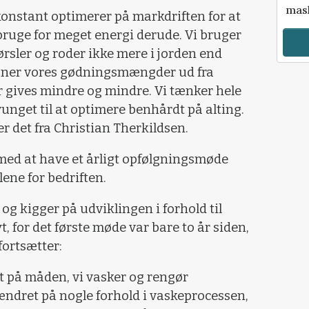
mask
 konstant optimerer på markdriften for at
t bruge for meget energi derude. Vi bruger
rsler og roder ikke mere i jorden end
egner vores gødningsmængder ud fra
r gives mindre og mindre. Vi tænker hele
vunget til at optimere benhårdt på alting.
er det fra Christian Therkildsen.
 med at have et årligt opfølgningsmøde
ene for bedriften.
og kigger på udviklingen i forhold til
t, for det første møde var bare to år siden,
ortsætter:
t på måden, vi vasker og rengør
ndret på nogle forhold i vaskeprocessen,