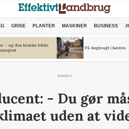
ÆG
GRISE
PLANTER
MASKINER
BUSINESS
J
r – og den brutale lektie
På døgnvagt i høsten
inansgeni
Annonce
ucent: - Du gør må
klimaet uden at vid