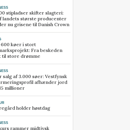
NESS
00 stipladser skifter slagteri:
f landets største producenter
er nu grisene til Danish Crown
G
600 køer i stort
marksprojekt: Fra beskeden
t til store drømme
NESS
r salg af 3.000 søer: Vestfynsk
rmeringsprofil afhænder jord
85 millioner
UR
regård holder høstdag
NESS
kurs rammer midtjysk