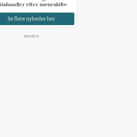
inhandler efter navneskifte
Se flere nyheder her
Annonce