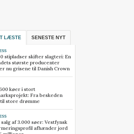
T LÆSTE
SENESTE NYT
ESS
0 stipladser skifter slagteri: En
ndets største producenter
r nu grisene til Danish Crown
00 køer i stort
arksprojekt: Fra beskeden
 til store drømme
ESS
 salg af 3.000 søer: Vestfynsk
rmeringsprofil afhænder jord
5 millioner