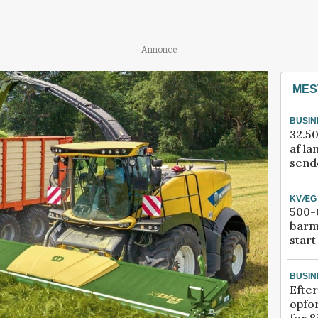
Annonce
MES
BUSIN
32.50
af la
sende
KVÆG
500-6
barm
start
BUSIN
Efter
opfo
for 8