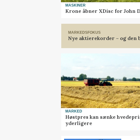
MASKINER
Krone åbner XDisc for John 
MARKEDSFOKUS
Nye aktierekorder – og den b
MARKED
Høstpres kan sænke hvedepri
yderligere