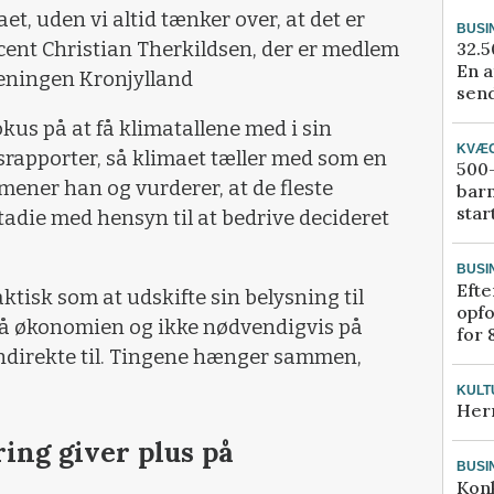
aet, uden vi altid tænker over, at det er
BUSI
32.5
cent Christian Therkildsen, der er medlem
En a
reningen Kronjylland
send
fokus på at få klimatallene med i sin
KVÆ
rapporter, så klimaet tæller med som en
500-
mener han og vurderer, at de fleste
bar
star
adie med hensyn til at bedrive decideret
BUSI
Efte
ktisk som at udskifte sin belysning til
opfo
 på økonomien og ikke nødvendigvis på
for 
direkte til. Tingene hænger sammen,
KULT
Her
ing giver plus på
BUSI
Kon