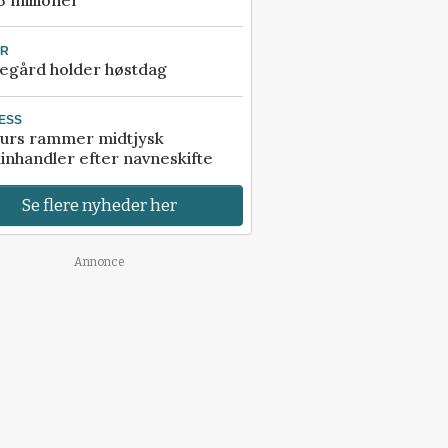
UR
egård holder høstdag
ESS
urs rammer midtjysk
inhandler efter navneskifte
Se flere nyheder her
Annonce