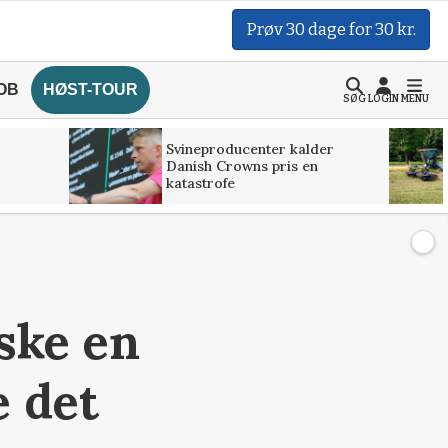
Prøv 30 dage for 30 kr.
OB
HØST-TOUR
SØG
LOGIN
MENU
Svineproducenter kalder
Danish Crowns pris en
katastrofe
ske en
e det