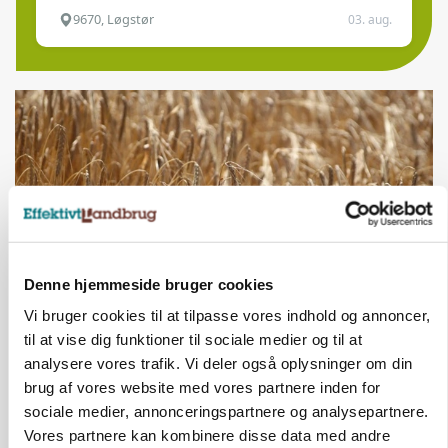
9670, Løgstør
03. aug.
Denne hjemmeside bruger cookies
Vi bruger cookies til at tilpasse vores indhold og annoncer,
PLANTER
til at vise dig funktioner til sociale medier og til at
KWS Rallys topper årets sortsforsøg i vinterbyg
analysere vores trafik. Vi deler også oplysninger om din
brug af vores website med vores partnere inden for
sociale medier, annonceringspartnere og analysepartnere.
Vores partnere kan kombinere disse data med andre