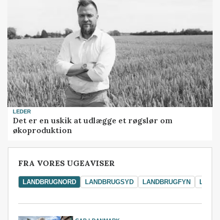
LEDER
Det er en uskik at udlægge et røgslør om
økoproduktion
FRA VORES UGEAVISER
LANDBRUGNORD
LANDBRUGSYD
LANDBRUGFYN
LAND