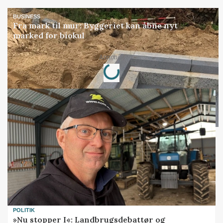
BUSINESS
Fra mark til mur: Byggeriet kan åbne nyt
marked for biokul
Loading...
Annonce
POLITIK
»Nu stopper I«: Landbrugsdebattør og