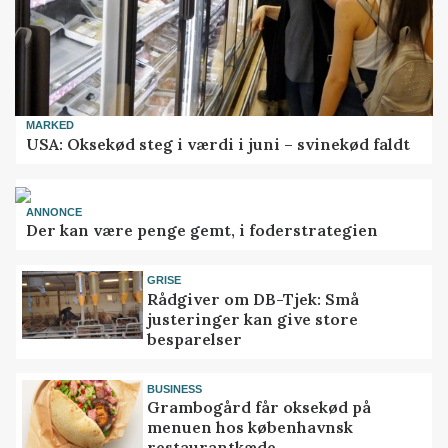
MARKED
USA: Oksekød steg i værdi i juni – svinekød faldt
ANNONCE
Der kan være penge gemt, i foderstrategien
GRISE
Rådgiver om DB-Tjek: Små
justeringer kan give store
besparelser
BUSINESS
Grambogård får oksekød på
menuen hos københavnsk
restaurantkæde