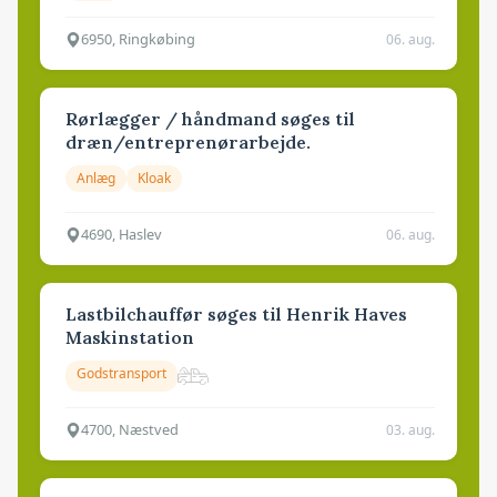
6950, Ringkøbing
06. aug.
Rørlægger / håndmand søges til
dræn/entreprenørarbejde.
Anlæg
Kloak
4690, Haslev
06. aug.
Lastbilchauffør søges til Henrik Haves
Maskinstation
Godstransport
4700, Næstved
03. aug.