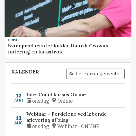
GRISE
Svineproducenter kalder Danish Crowns
notering en katastrofe
KALENDER
Se flere arrangementer
InterCount kursus Online
12
AUG
onsdag
Online
Webinar – Fordelene ved løbende
12
aflevering af bilag
AUG
onsdag
Webinar - ONLINE