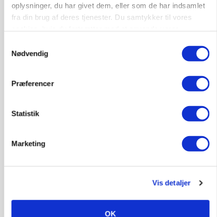
oplysninger, du har givet dem, eller som de har indsamlet
fra din brug af deres tjenester. Du samtykker til vores
cookies, hvis du fortsætter med at anvende vores
hjemmeside.
Samtykkevalg
Nødvendig
Præferencer
CAP-I-DANMARK
Fjerkræbranchen: - Vi forlanger ens
konkurrence- og produktionsvilkår
Statistik
Marketing
Vis detaljer
OK