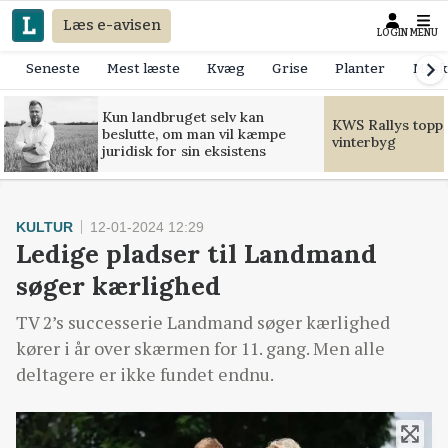
Læs e-avisen
LOGIN
MENU
Seneste
Mest læste
Kvæg
Grise
Planter
Mask
Kun landbruget selv kan
KWS Rallys toppe
beslutte, om man vil kæmpe
vinterbyg
juridisk for sin eksistens
KULTUR
12-01-2024 12:29
Ledige pladser til Landmand
søger kærlighed
TV 2’s successerie Landmand søger kærlighed
kører i år over skærmen for 11. gang. Men alle
deltagere er ikke fundet endnu.