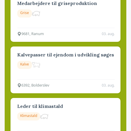
Medarbejdere til griseproduktion
Grise
9681, Ranum
03. aug.
Kalvepasser til ejendom i udvikling søges
Kalve
6392, Bolderslev
03. aug.
Leder til klimastald
Klimastald