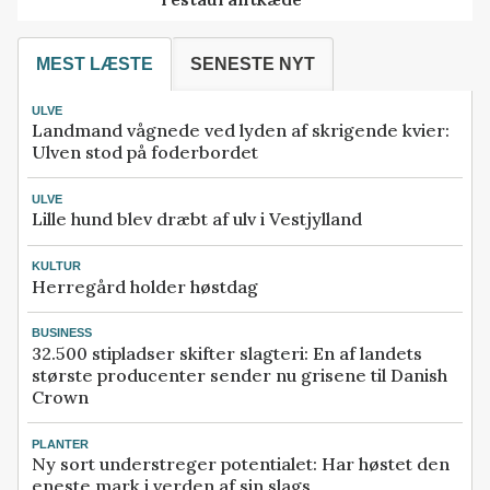
MEST LÆSTE
SENESTE NYT
ULVE
Landmand vågnede ved lyden af skrigende kvier:
Ulven stod på foderbordet
ULVE
Lille hund blev dræbt af ulv i Vestjylland
KULTUR
Herregård holder høstdag
BUSINESS
32.500 stipladser skifter slagteri: En af landets
største producenter sender nu grisene til Danish
Crown
PLANTER
Ny sort understreger potentialet: Har høstet den
eneste mark i verden af sin slags