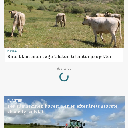
KVÆG
Snart kan man søge tilskud til naturprojekter
Loading...
Annonce
PLANTER
Før såmaskinen kører: Her er efterårets største
skadedyrsrisici
Loading...
Annonce