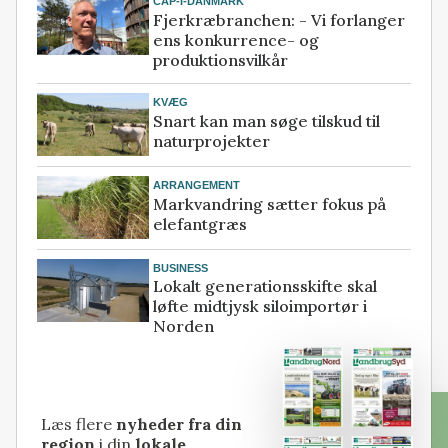
CAP-I-DANMARK
Fjerkræbranchen: - Vi forlanger
ens konkurrence- og
produktionsvilkår
KVÆG
Snart kan man søge tilskud til
naturprojekter
ARRANGEMENT
Markvandring sætter fokus på
elefantgræs
BUSINESS
Lokalt generationsskifte skal
løfte midtjysk siloimportør i
Norden
Læs flere
nyheder fra din
region
i din
lokale