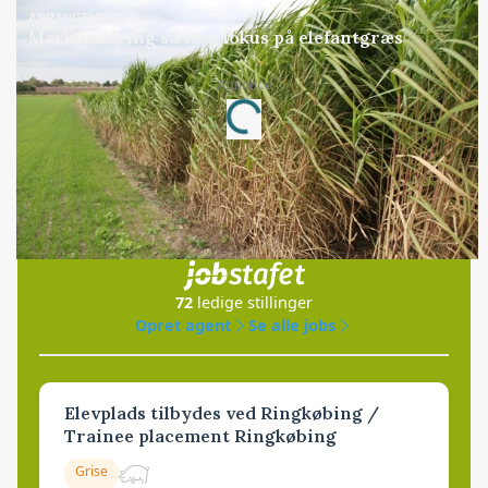
ARRANGEMENT
Markvandring sætter fokus på elefantgræs
Annonce
Loading...
Jobs
i samarbejde med
72
ledige stillinger
Opret agent
Se alle jobs
Elevplads tilbydes ved Ringkøbing /
Trainee placement Ringkøbing
Grise